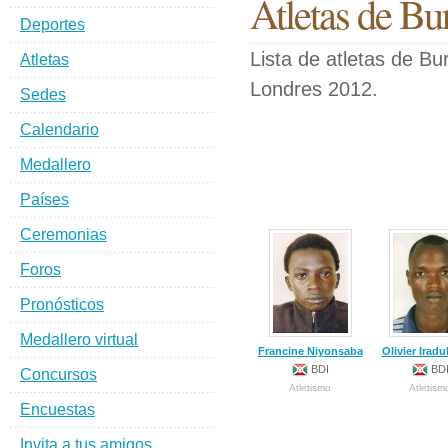
Atletas de Bu
Deportes
Lista de atletas de Bu
Atletas
Londres 2012.
Sedes
Calendario
Medallero
Países
Ceremonias
Foros
Pronósticos
Medallero virtual
Francine Niyonsaba
Olivier Irad
BDI
BD
Concursos
Atletismo
Atletism
Encuestas
Invita a tus amigos