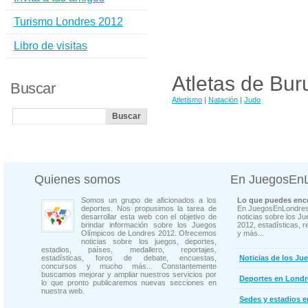
Turismo Londres 2012
Libro de visitas
Atletas de Bur
Buscar
Atletismo
|
Natación
|
Judo
Quienes somos
En JuegosEn
Somos un grupo de aficionados a los
Lo que puedes enco
deportes. Nos propusimos la tarea de
En JuegosEnLondres
desarrollar esta web con el objetivo de
noticias sobre los J
brindar información sobre los Juegos
2012, estadísticas, r
Olímpicos de Londres 2012. Ofrecemos
y más...
noticias sobre los juegos, deportes,
estadios, países, medallero, reportajes,
estadísticas, foros de debate, encuestas,
Noticias de los Ju
concursos y mucho más... Constantemente
buscamos mejorar y ampliar nuestros servicios por
Deportes en Londr
lo que pronto publicaremos nuevas secciones en
nuestra web.
Sedes y estadios 