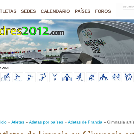
usuario
TLETAS
SEDES
CALENDARIO
PAÍSES
FOROS
e 2026
icio
»
Atletas
»
Atletas por países
»
Atletas de Francia
» Gimnasia artís