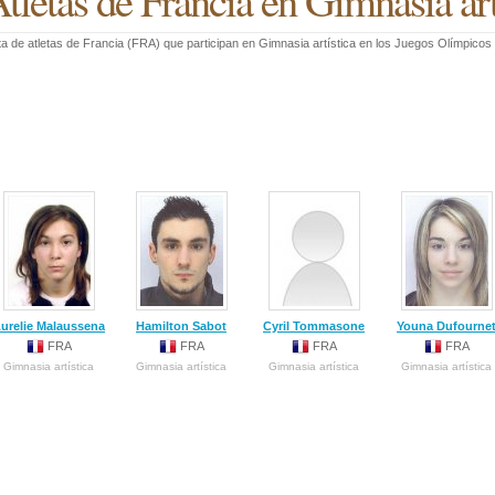
tletas de Francia en Gimnasia art
ta de atletas de Francia (FRA) que participan en Gimnasia artística en los Juegos Olímpico
urelie Malaussena
Hamilton Sabot
Cyril Tommasone
Youna Dufourne
FRA
FRA
FRA
FRA
Gimnasia artística
Gimnasia artística
Gimnasia artística
Gimnasia artística