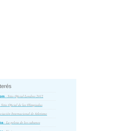
nterés
- Sitio Oficial Londres 2012
com
 Sitio Oficial de las Olimpiadas
ciación Internacional de Atletismo
- La pelota de los cubanos
ba