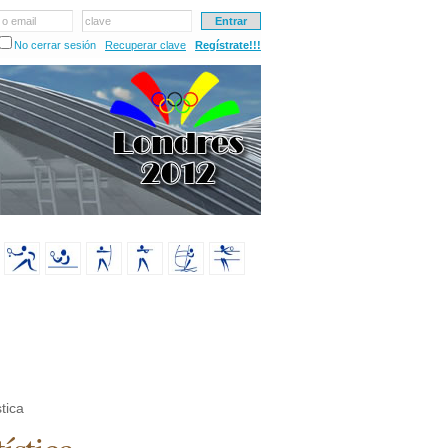
 o email
clave
No cerrar sesión
Recuperar clave
Regístrate!!!
tica