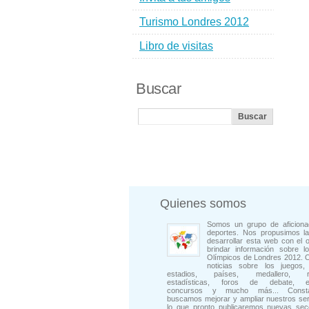
Turismo Londres 2012
Libro de visitas
Buscar
Quienes somos
Somos un grupo de aficiona
deportes. Nos propusimos la
desarrollar esta web con el o
brindar información sobre l
Olímpicos de Londres 2012. 
noticias sobre los juegos, 
estadios, países, medallero, rep
estadísticas, foros de debate, en
concursos y mucho más... Consta
buscamos mejorar y ampliar nuestros ser
lo que pronto publicaremos nuevas sec