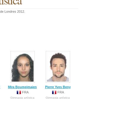
ística
s de Londres 2012.
t
Mira Boumejmajen
Pierre Yves Beny
FRA
FRA
Gimnasia artística
Gimnasia artística