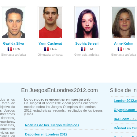
Gael da Silva
Yann Cucherat
Sophia Serseri
Anne Kuhm
FRA
FRA
FRA
FRA
Gimnasia artística
Gimnasia artística
Gimnasia artística
Gimnasia artística
En JuegosEnLondres2012.com
Sitios de i
dos a los
Lo que puedes encontrar en nuestra web
London2012.
 tarea de
En JuegosEnLondres2012.com podrás encontrar
bjetivo de
noticias sobre los Juegos Olímpicos de Londres
-
Olympic.com
os Juegos
2012, estadísticas, records, resultados de los juegos
Ofrecemos
y más...
deportes,
- Aso
IAAF.com
ortajes,
cuestas,
Noticias de los Juegos Olímpicos
Béisbol en Cu
ntemente
vicios por
Deportes en Londres 2012
ciones en