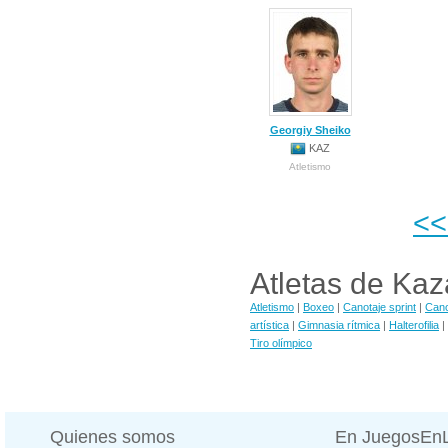
Georgiy Sheiko
KAZ
Atletismo
<
Atletas de Kaz
Atletismo
|
Boxeo
|
Canotaje sprint
|
Cano
artística
|
Gimnasia rítmica
|
Halterofilia
|
Tiro olímpico
Quienes somos
En JuegosEn