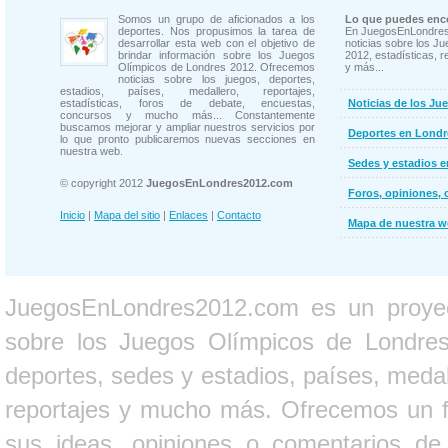
Somos un grupo de aficionados a los
Lo que puedes enco
deportes. Nos propusimos la tarea de
En JuegosEnLondres
desarrollar esta web con el objetivo de
noticias sobre los J
brindar información sobre los Juegos
2012, estadísticas, r
Olímpicos de Londres 2012. Ofrecemos
y más...
noticias sobre los juegos, deportes,
estadios, países, medallero, reportajes,
estadísticas, foros de debate, encuestas,
Noticias de los Ju
concursos y mucho más... Constantemente
buscamos mejorar y ampliar nuestros servicios por
Deportes en Londr
lo que pronto publicaremos nuevas secciones en
nuestra web.
Sedes y estadios 
© copyright 2012
JuegosEnLondres2012.com
Foros, opiniones, 
Inicio
|
Mapa del sitio
|
Enlaces
|
Contacto
Mapa de nuestra 
JuegosEnLondres2012.com es un proyect
sobre los Juegos Olímpicos de Londres 
deportes, sedes y estadios, países, medall
reportajes y mucho más. Ofrecemos un fo
sus ideas, opiniones o comentarios d