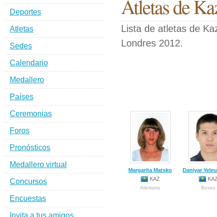
Atletas de Ka
Deportes
Lista de atletas de K
Atletas
Londres 2012.
Sedes
Calendario
Medallero
Países
Ceremonias
Foros
Pronósticos
Medallero virtual
Margarita Matsko
Daniyar Yele
KAZ
KA
Concursos
Atletismo
Boxeo
Encuestas
Invita a tus amigos