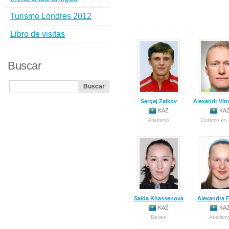
Turismo Londres 2012
Libro de visitas
Buscar
Sergej Zaikov
Alexandr Vin
KAZ
KA
Atletismo
Ciclismo en
Saida Khassenova
Alexandra F
KAZ
KA
Boxeo
Atletism