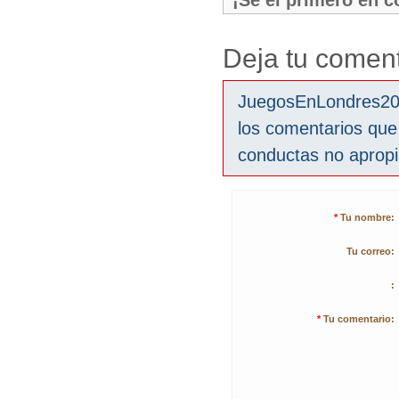
¡Sé el primero en 
Deja tu coment
JuegosEnLondres2012
los comentarios que
conductas no aprop
*
Tu nombre:
Tu correo:
:
*
Tu comentario: