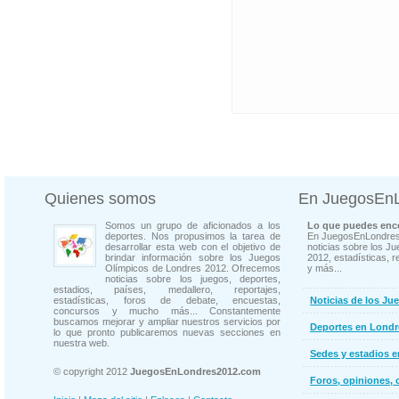
Quienes somos
En JuegosEn
Somos un grupo de aficionados a los
Lo que puedes enco
deportes. Nos propusimos la tarea de
En JuegosEnLondres
desarrollar esta web con el objetivo de
noticias sobre los J
brindar información sobre los Juegos
2012, estadísticas, r
Olímpicos de Londres 2012. Ofrecemos
y más...
noticias sobre los juegos, deportes,
estadios, países, medallero, reportajes,
estadísticas, foros de debate, encuestas,
Noticias de los Ju
concursos y mucho más... Constantemente
buscamos mejorar y ampliar nuestros servicios por
Deportes en Londr
lo que pronto publicaremos nuevas secciones en
nuestra web.
Sedes y estadios 
© copyright 2012
JuegosEnLondres2012.com
Foros, opiniones, 