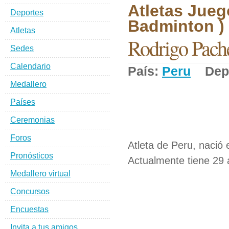
Atletas Jueg
Deportes
Badminton )
Atletas
Rodrigo Pache
Sedes
Calendario
País:
Peru
Depo
Medallero
Países
Ceremonias
Foros
Atleta de Peru, nació 
Pronósticos
Actualmente tiene 29 
Medallero virtual
Concursos
Encuestas
Invita a tus amigos