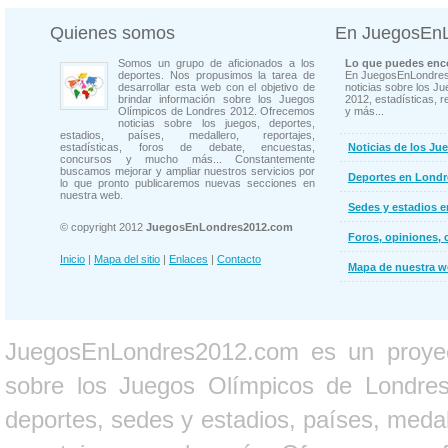
Quienes somos
En JuegosEn
Somos un grupo de aficionados a los
Lo que puedes enco
deportes. Nos propusimos la tarea de
En JuegosEnLondres
desarrollar esta web con el objetivo de
noticias sobre los J
brindar información sobre los Juegos
2012, estadísticas, r
Olímpicos de Londres 2012. Ofrecemos
y más...
noticias sobre los juegos, deportes,
estadios, países, medallero, reportajes,
estadísticas, foros de debate, encuestas,
Noticias de los Ju
concursos y mucho más... Constantemente
buscamos mejorar y ampliar nuestros servicios por
Deportes en Londr
lo que pronto publicaremos nuevas secciones en
nuestra web.
Sedes y estadios 
© copyright 2012
JuegosEnLondres2012.com
Foros, opiniones, 
Inicio
|
Mapa del sitio
|
Enlaces
|
Contacto
Mapa de nuestra 
JuegosEnLondres2012.com es un proyect
sobre los Juegos Olímpicos de Londres 
deportes, sedes y estadios, países, medall