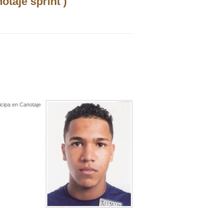
taje sprint )
ticipa en Canotaje