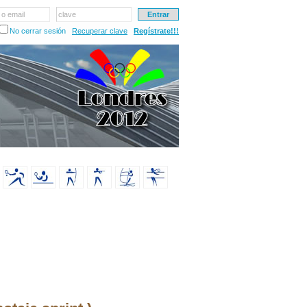
 o email
clave
No cerrar sesión
Recuperar clave
Regístrate!!!