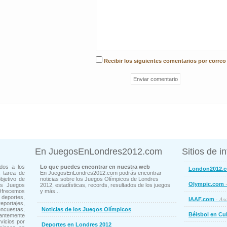
Recibir los siguientes comentarios por correo
En JuegosEnLondres2012.com
Sitios de i
dos a los
Lo que puedes encontrar en nuestra web
London2012.
 tarea de
En JuegosEnLondres2012.com podrás encontrar
bjetivo de
noticias sobre los Juegos Olímpicos de Londres
-
Olympic.com
os Juegos
2012, estadísticas, records, resultados de los juegos
Ofrecemos
y más...
deportes,
- Aso
IAAF.com
ortajes,
cuestas,
Noticias de los Juegos Olímpicos
Béisbol en Cu
ntemente
vicios por
Deportes en Londres 2012