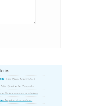
nterés
- Sitio Oficial Londres 2012
com
 Sitio Oficial de las Olimpiadas
ciación Internacional de Atletismo
- La pelota de los cubanos
ba