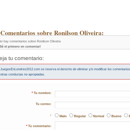
 Comentarios sobre Ronilson Oliveira:
No hay comentarios sobre Ronilson Oliveira
¡Sé el primero en comentar!
eja tu comentario:
JuegosEnLondres2012.com se reserva el derecho de eliminar y/o modificar los comentario
otras conductas no apropiadas.
*
Tu nombre:
Tu correo:
:
Malo
Regular
Normal
Bueno
*
Tu comentario: