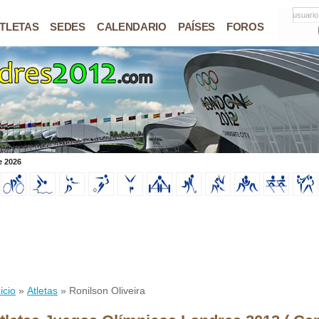
usuario
TLETAS
SEDES
CALENDARIO
PAÍSES
FOROS
e 2026
icio
»
Atletas
» Ronilson Oliveira