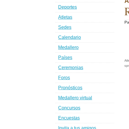
A
R
Deportes
Atletas
Pa
Sedes
Calendario
Medallero
Países
Atl
spr
Ceremonias
Foros
Pronósticos
Medallero virtual
Concursos
Encuestas
Invita a tus amigos