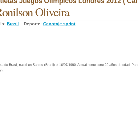
tletas Juegos Olímpicos Londres 2012 ( Cano
onilson Oliveira
ís:
Brasil
Deporte:
Canotaje sprint
eta de Brasil, nació en Santos (Brasil) el 16/07/1990. Actualmente tiene 22 años de edad. Par
int.