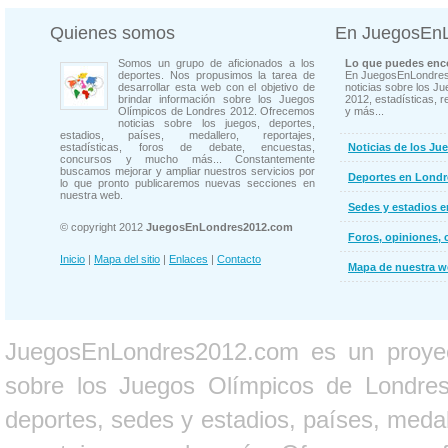
Quienes somos
En JuegosEn
Somos un grupo de aficionados a los
Lo que puedes enco
deportes. Nos propusimos la tarea de
En JuegosEnLondres
desarrollar esta web con el objetivo de
noticias sobre los J
brindar información sobre los Juegos
2012, estadísticas, r
Olímpicos de Londres 2012. Ofrecemos
y más...
noticias sobre los juegos, deportes,
estadios, países, medallero, reportajes,
estadísticas, foros de debate, encuestas,
Noticias de los Ju
concursos y mucho más... Constantemente
buscamos mejorar y ampliar nuestros servicios por
Deportes en Londr
lo que pronto publicaremos nuevas secciones en
nuestra web.
Sedes y estadios 
© copyright 2012
JuegosEnLondres2012.com
Foros, opiniones, 
Inicio
|
Mapa del sitio
|
Enlaces
|
Contacto
Mapa de nuestra 
JuegosEnLondres2012.com es un proyect
sobre los Juegos Olímpicos de Londres 
deportes, sedes y estadios, países, medall