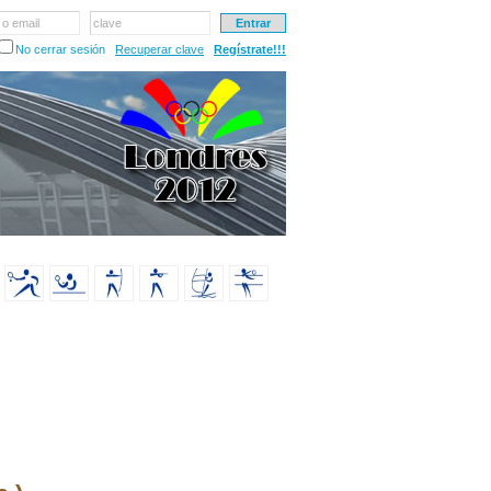
 o email
clave
No cerrar sesión
Recuperar clave
Regístrate!!!