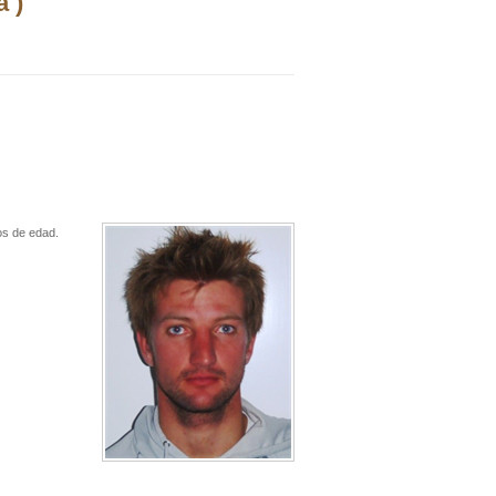
 )
os de edad.