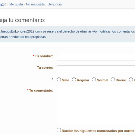
0
·
Me gusta
·
No me gusta
·
Denunciar
eja tu comentario:
JuegosEnLondres2012.com se reserva el derecho de eliminar y/o modificar los comentario
otras conductas no apropiadas.
*
Tu nombre:
Tu correo:
:
Malo
Regular
Normal
Bueno
*
Tu comentario:
Recibir los siguientes comentarios por correo