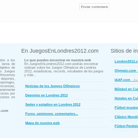
En JuegosEnLondres2012.com
Sitios de i
dos a los
Lo que puedes encontrar en nuestra web
London2012.
 tarea de
En JuegosEnLondres2012.com podrás encontrar
bjetivo de
noticias sobre los Juegos Olímpicos de Londres
-
Olympic.com
os Juegos
2012, estadísticas, records, resultados de los juegos
Ofrecemos
y más...
deportes,
- Aso
IAAF.com
ortajes,
cuestas,
Noticias de los Juegos Olímpicos
Béisbol en Cu
ntemente
vicios por
Deportes en Londres 2012
ciones en
Hoteles en Cu
Sedes y estadios en Londres 2012
Fútbol ecuato
2.com
Foros, opiniones, comentarios...
Clásico Mundi
Mapa de nuestra web
Fútbol Perdid