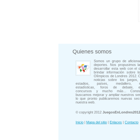
Quienes somos
Somos un grupo de aficiona
deportes. Nos propusimos la
desarrollar esta web con el o
brindar información sobre l
Olímpicos de Londres 2012. 
noticias sobre los juegos, 
estadios, países, medallero, rep
estadísticas, foros de debate, en
concursos y mucho más... Consta
buscamos mejorar y ampliar nuestros ser
lo que pronto publicaremos nuevas sec
nuestra web.
© copyright 2012
JuegosEnLondres201
Inicio
|
Mapa del sitio
|
Enlaces
|
Contacto