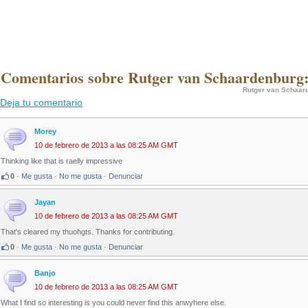
 Comentarios sobre Rutger van Schaardenburg
Rutger van Schaar
Deja tu comentario
Morey
10 de febrero de 2013 a las 08:25 AM GMT
Thinking like that is raelly impressive
0
·
Me gusta
·
No me gusta
·
Denunciar
Jayan
10 de febrero de 2013 a las 08:25 AM GMT
That's cleared my thuohgts. Thanks for contributing.
0
·
Me gusta
·
No me gusta
·
Denunciar
Banjo
10 de febrero de 2013 a las 08:25 AM GMT
What I find so interesting is you could never find this anwyhere else.