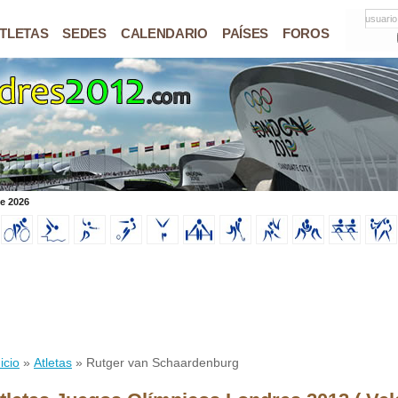
usuario
TLETAS
SEDES
CALENDARIO
PAÍSES
FOROS
de 2026
icio
»
Atletas
» Rutger van Schaardenburg