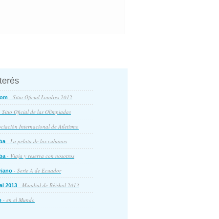
nterés
- Sitio Oficial Londres 2012
com
 Sitio Oficial de las Olimpiadas
ciación Internacional de Atletismo
- La pelota de los cubanos
ba
- Viaja y reserva con nosotros
ba
- Serie A de Ecuador
riano
- Mundial de Béisbol 2013
al 2013
- en el Mundo
o