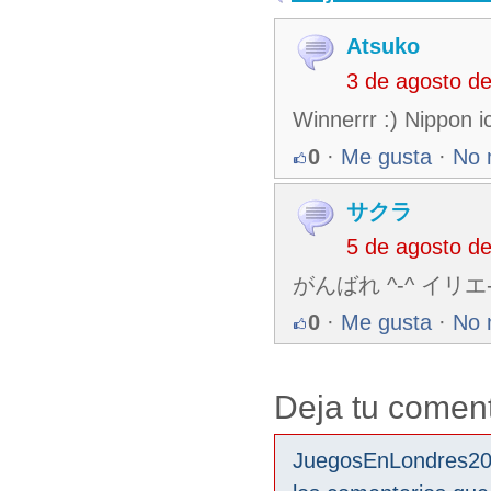
Atsuko
3 de agosto d
Winnerrr :) Nippon ic
0
·
Me gusta
·
No 
サクラ
5 de agosto d
がんばれ ^-^ イリ
0
·
Me gusta
·
No 
Deja tu coment
JuegosEnLondres2012