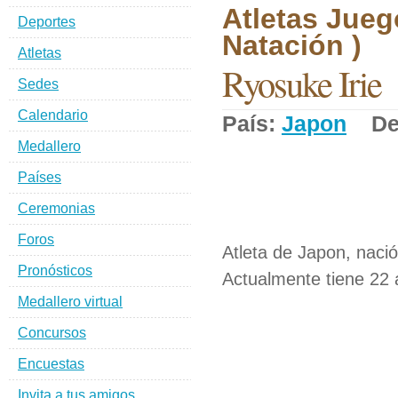
Atletas Jueg
Deportes
Natación )
Atletas
Ryosuke Irie
Sedes
Calendario
País:
Japon
Dep
Medallero
Países
Ceremonias
Foros
Atleta de Japon, naci
Pronósticos
Actualmente tiene 22 
Medallero virtual
Concursos
Encuestas
Invita a tus amigos