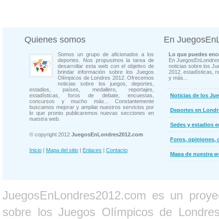
Quienes somos
En JuegosEn
Somos un grupo de aficionados a los
Lo que puedes enco
deportes. Nos propusimos la tarea de
En JuegosEnLondres
desarrollar esta web con el objetivo de
noticias sobre los J
brindar información sobre los Juegos
2012, estadísticas, r
Olímpicos de Londres 2012. Ofrecemos
y más...
noticias sobre los juegos, deportes,
estadios, países, medallero, reportajes,
estadísticas, foros de debate, encuestas,
Noticias de los Ju
concursos y mucho más... Constantemente
buscamos mejorar y ampliar nuestros servicios por
Deportes en Londr
lo que pronto publicaremos nuevas secciones en
nuestra web.
Sedes y estadios 
© copyright 2012
JuegosEnLondres2012.com
Foros, opiniones, 
Inicio
|
Mapa del sitio
|
Enlaces
|
Contacto
Mapa de nuestra 
JuegosEnLondres2012.com es un proyect
sobre los Juegos Olímpicos de Londres 