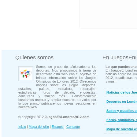
Quienes somos
En JuegosEn
Somos un grupo de aficionados a los
Lo que puedes enco
deportes. Nos propusimos la tarea de
En JuegosEnLondres
desarrollar esta web con el objetivo de
noticias sobre los J
brindar información sobre los Juegos
2012, estadísticas, r
Olímpicos de Londres 2012. Ofrecemos
y más...
noticias sobre los juegos, deportes,
estadios, países, medallero, reportajes,
estadísticas, foros de debate, encuestas,
Noticias de los Ju
concursos y mucho más... Constantemente
buscamos mejorar y ampliar nuestros servicios por
Deportes en Londr
lo que pronto publicaremos nuevas secciones en
nuestra web.
Sedes y estadios 
© copyright 2012
JuegosEnLondres2012.com
Foros, opiniones, 
Inicio
|
Mapa del sitio
|
Enlaces
|
Contacto
Mapa de nuestra 