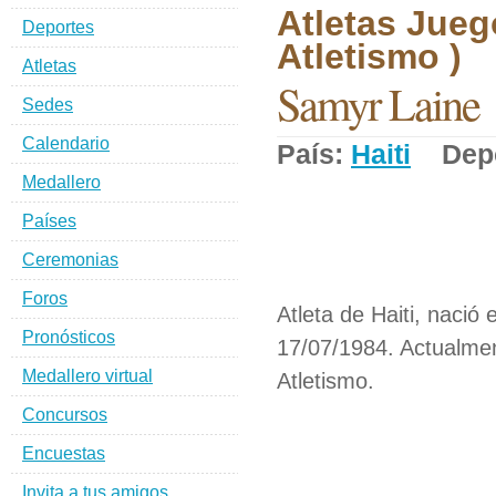
Atletas Jueg
Deportes
Atletismo )
Atletas
Samyr Laine
Sedes
Calendario
País:
Haiti
Depo
Medallero
Países
Ceremonias
Foros
Atleta de Haiti, nació
Pronósticos
17/07/1984. Actualmen
Medallero virtual
Atletismo.
Concursos
Encuestas
Invita a tus amigos