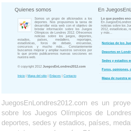
Quienes somos
En JuegosEn
Somos un grupo de aficionados a los
Lo que puedes enco
deportes. Nos propusimos la tarea de
En JuegosEnLondres
desarrollar esta web con el objetivo de
noticias sobre los J
brindar información sobre los Juegos
2012, estadísticas, r
Olímpicos de Londres 2012. Ofrecemos
y más...
noticias sobre los juegos, deportes,
estadios, países, medallero, reportajes,
estadísticas, foros de debate, encuestas,
Noticias de los Ju
concursos y mucho más... Constantemente
buscamos mejorar y ampliar nuestros servicios por
Deportes en Londr
lo que pronto publicaremos nuevas secciones en
nuestra web.
Sedes y estadios 
© copyright 2012
JuegosEnLondres2012.com
Foros, opiniones, 
Inicio
|
Mapa del sitio
|
Enlaces
|
Contacto
Mapa de nuestra 
JuegosEnLondres2012.com es un proyect
sobre los Juegos Olímpicos de Londres 
deportes, sedes y estadios, países, medall