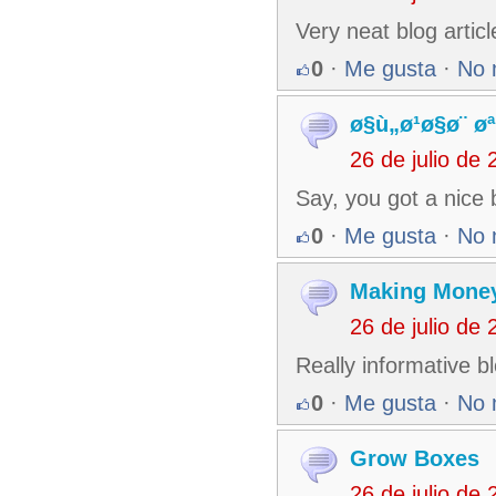
Very neat blog artic
0
·
Me gusta
·
No 
ø§ù„ø¹ø§ø¨ ø
26 de julio de
Say, you got a nice b
0
·
Me gusta
·
No 
Making Money
26 de julio de
Really informative b
0
·
Me gusta
·
No 
Grow Boxes
26 de julio de