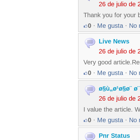
26 de julio de
Thank you for your b
0
·
Me gusta
·
No 
Live News
26 de julio de
Very good article.Re
0
·
Me gusta
·
No 
ø§ù„ø¹ø§ø¨ ø
26 de julio de
I value the article. W
0
·
Me gusta
·
No 
Pnr Status