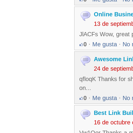
Online Busin
13 de septiem
JlACFs Wow, great p
0
·
Me gusta
·
No 
Awesome Link
24 de septiem
qfloqK Thanks for sha
on...
0
·
Me gusta
·
No 
Best Link Bui
16 de octubre
Vw1Oor Thanks-a-mun