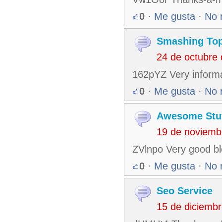
0
·
Me gusta
·
No 
Smashing To
24 de octubre
162pYZ Very informa
0
·
Me gusta
·
No 
Awesome Stuf
19 de noviemb
ZVlnpo Very good blo
0
·
Me gusta
·
No 
Seo Service
15 de diciemb