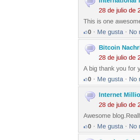
International
28 de julio de
This is one awesome
0
·
Me gusta
·
No 
Bitcoin Nachr
28 de julio de
A big thank you for
0
·
Me gusta
·
No 
Internet Milli
28 de julio de
Awesome blog.Really
0
·
Me gusta
·
No 