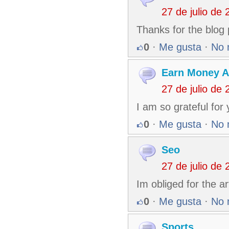
27 de julio de
Thanks for the blog
0
·
Me gusta
·
No 
Earn Money A
27 de julio de
I am so grateful for 
0
·
Me gusta
·
No 
Seo
27 de julio de
Im obliged for the a
0
·
Me gusta
·
No 
Sports