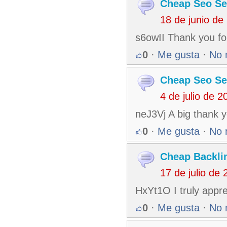
Cheap Seo Se
18 de junio de
s6owII Thank you for
0
·
Me gusta
·
No 
Cheap Seo Se
4 de julio de 
neJ3Vj A big thank y
0
·
Me gusta
·
No 
Cheap Backli
17 de julio de
HxYt1O I truly appre
0
·
Me gusta
·
No 