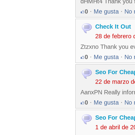
dHMHt4 Thank you f
0
·
Me gusta
·
No 
Check It Out
28 de febrero
Ztzxno Thank you ev
0
·
Me gusta
·
No 
Seo For Chea
22 de marzo d
AanxPN Really inform
0
·
Me gusta
·
No 
Seo For Chea
1 de abril de 