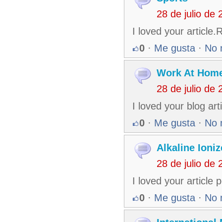
28 de julio de
I loved your article
0
·
Me gusta
·
No 
Work At Home
28 de julio de
I loved your blog ar
0
·
Me gusta
·
No 
Alkaline Ioni
28 de julio de
I loved your article
0
·
Me gusta
·
No 