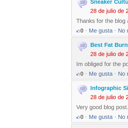
Sneaker Cult
28 de julio de
Thanks for the blog 
0
·
Me gusta
·
No 
Best Fat Bur
28 de julio de
Im obliged for the po
0
·
Me gusta
·
No 
Infographic S
28 de julio de
Very good blog post.
0
·
Me gusta
·
No 