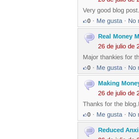
Very good blog post.
0
·
Me gusta
·
No 
Real Money M
26 de julio de
Major thankies for t
0
·
Me gusta
·
No 
Making Money
26 de julio de
Thanks for the blog
0
·
Me gusta
·
No 
Reduced Anxi