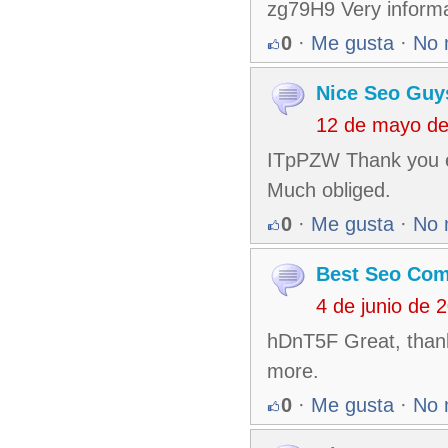
zg79H9 Very informat
0
·
Me gusta
·
No 
Nice Seo Guy
12 de mayo de
ITpPZW Thank you ev
Much obliged.
0
·
Me gusta
·
No 
Best Seo Co
4 de junio de 
hDnT5F Great, thanks
more.
0
·
Me gusta
·
No 