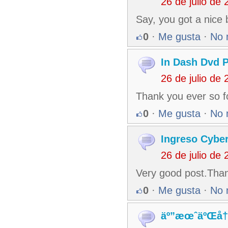
26 de julio de
Say, you got a nice b
0
·
Me gusta
·
No 
In Dash Dvd P
26 de julio de
Thank you ever so f
0
·
Me gusta
·
No 
Ingreso Cyber
26 de julio de
Very good post.Than
0
·
Me gusta
·
No 
äº”æœˆäºŒå†