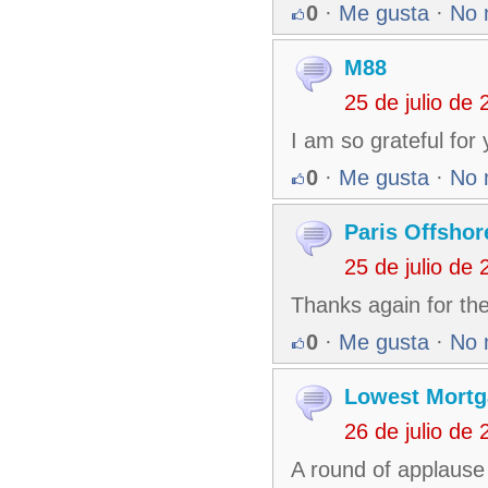
0
·
Me gusta
·
No 
M88
25 de julio de
I am so grateful for y
0
·
Me gusta
·
No 
Paris Offshor
25 de julio de
Thanks again for the
0
·
Me gusta
·
No 
Lowest Mortg
26 de julio de
A round of applause f