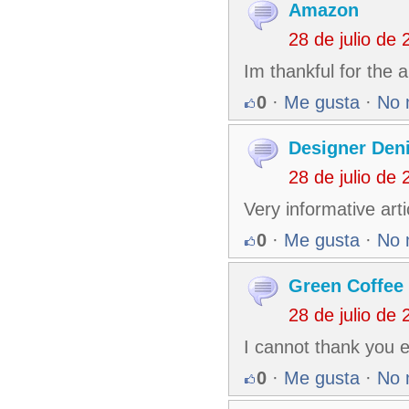
Amazon
28 de julio de
Im thankful for the a
0
·
Me gusta
·
No 
Designer Den
28 de julio de
Very informative arti
0
·
Me gusta
·
No 
Green Coffee
28 de julio de
I cannot thank you e
0
·
Me gusta
·
No 