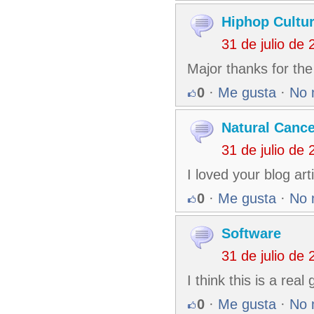
Hiphop Cultu
31 de julio de
Major thanks for th
0
·
Me gusta
·
No 
Natural Canc
31 de julio de
I loved your blog ar
0
·
Me gusta
·
No 
Software
31 de julio de
I think this is a rea
0
·
Me gusta
·
No 