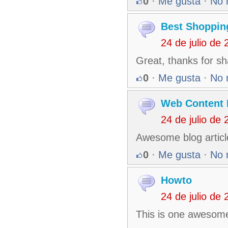
0
·
Me gusta
·
No 
Best Shoppin
24 de julio de
Great, thanks for sh
0
·
Me gusta
·
No 
Web Content F
24 de julio de
Awesome blog articl
0
·
Me gusta
·
No 
Howto
24 de julio de
This is one awesom