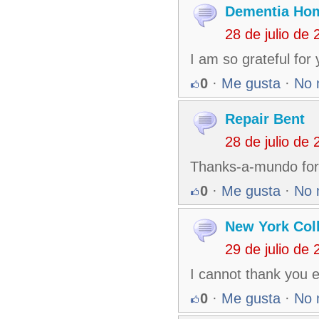
Dementia Ho
28 de julio de
I am so grateful for 
0
·
Me gusta
·
No 
Repair Bent
28 de julio de
Thanks-a-mundo for 
0
·
Me gusta
·
No 
New York Col
29 de julio de
I cannot thank you e
0
·
Me gusta
·
No 