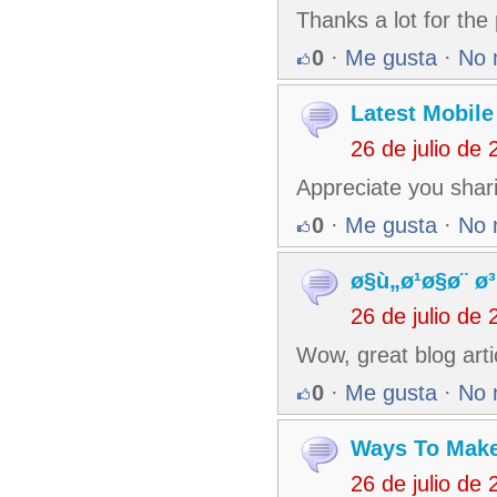
Thanks a lot for the
0
·
Me gusta
·
No 
Latest Mobil
26 de julio de
Appreciate you shari
0
·
Me gusta
·
No 
ø§ù„ø¹ø§ø¨ ø
26 de julio de
Wow, great blog art
0
·
Me gusta
·
No 
Ways To Make
26 de julio de