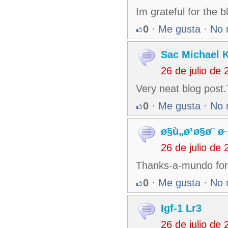
Im grateful for the 
0
·
Me gusta
·
No 
Sac Michael 
26 de julio de
Very neat blog pos
0
·
Me gusta
·
No 
ø§ù„ø¹ø§ø¨ ø
26 de julio de
Thanks-a-mundo for 
0
·
Me gusta
·
No 
Igf-1 Lr3
26 de julio de