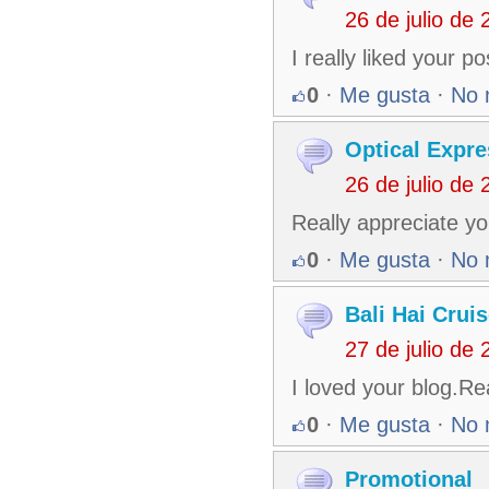
26 de julio de
I really liked your 
0
·
Me gusta
·
No 
Optical Expre
26 de julio de
Really appreciate you
0
·
Me gusta
·
No 
Bali Hai Crui
27 de julio de
I loved your blog.Re
0
·
Me gusta
·
No 
Promotional