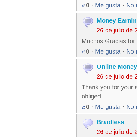
0
·
Me gusta
·
No 
Money Earnin
26 de julio de
Muchos Gracias for y
0
·
Me gusta
·
No 
Online Money
26 de julio de
Thank you for your a
obliged.
0
·
Me gusta
·
No 
Braidless
26 de julio de