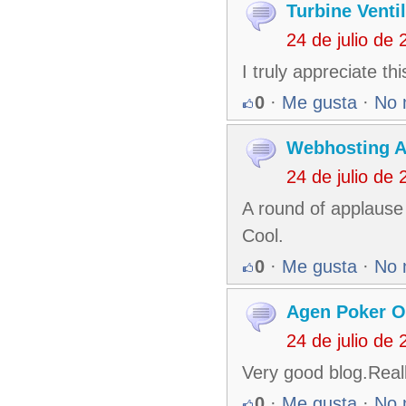
Turbine Venti
24 de julio de
I truly appreciate t
0
·
Me gusta
·
No 
Webhosting A
24 de julio de
A round of applause 
Cool.
0
·
Me gusta
·
No 
Agen Poker O
24 de julio de
Very good blog.Reall
0
·
Me gusta
·
No 