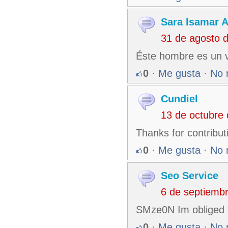
Sara Isamar A
31 de agosto 
Éste hombre es un 
0
·
Me gusta
·
No 
Cundiel
13 de octubre
Thanks for contribut
0
·
Me gusta
·
No 
Seo Service
6 de septiemb
SMze0N Im obliged f
0
·
Me gusta
·
No 