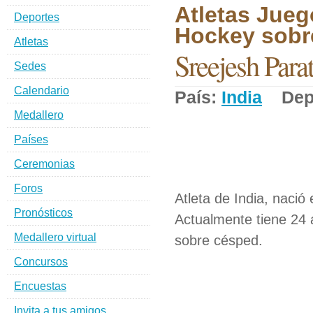
Atletas Jueg
Deportes
Hockey sobr
Atletas
Sreejesh Para
Sedes
Calendario
País:
India
Depo
Medallero
Países
Ceremonias
Foros
Atleta de India, naci
Pronósticos
Actualmente tiene 24 
Medallero virtual
sobre césped.
Concursos
Encuestas
Invita a tus amigos