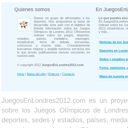
Quienes somos
En JuegosEn
Somos un grupo de aficionados a los
Lo que puedes enco
deportes. Nos propusimos la tarea de
En JuegosEnLondres
desarrollar esta web con el objetivo de
noticias sobre los J
brindar información sobre los Juegos
2012, estadísticas, r
Olímpicos de Londres 2012. Ofrecemos
y más...
noticias sobre los juegos, deportes,
estadios, países, medallero, reportajes,
estadísticas, foros de debate, encuestas,
Noticias de los Ju
concursos y mucho más... Constantemente
buscamos mejorar y ampliar nuestros servicios por
Deportes en Londr
lo que pronto publicaremos nuevas secciones en
nuestra web.
Sedes y estadios 
© copyright 2012
JuegosEnLondres2012.com
Foros, opiniones, 
Inicio
|
Mapa del sitio
|
Enlaces
|
Contacto
Mapa de nuestra 
JuegosEnLondres2012.com es un proyect
sobre los Juegos Olímpicos de Londres 
deportes, sedes y estadios, países, medall