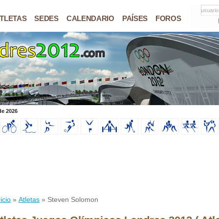
usuario
TLETAS
SEDES
CALENDARIO
PAÍSES
FOROS
de 2026
icio
»
Atletas
» Steven Solomon