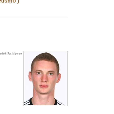
etismo )
 edad. Participa en