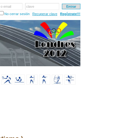
 o email
clave
No cerrar sesión
Recuperar clave
Regístrate!!!