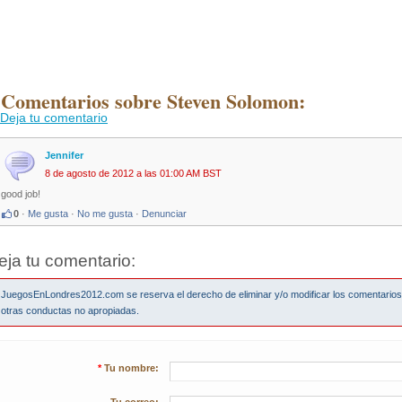
 Comentarios sobre Steven Solomon:
Deja tu comentario
Jennifer
8 de agosto de 2012 a las 01:00 AM BST
good job!
0
·
Me gusta
·
No me gusta
·
Denunciar
eja tu comentario:
JuegosEnLondres2012.com se reserva el derecho de eliminar y/o modificar los comentario
otras conductas no apropiadas.
*
Tu nombre: