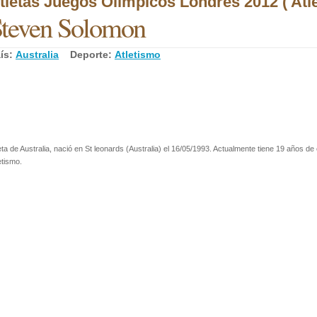
tletas Juegos Olímpicos Londres 2012 ( Atl
teven Solomon
ís:
Australia
Deporte:
Atletismo
eta de Australia, nació en St leonards (Australia) el 16/05/1993. Actualmente tiene 19 años de
etismo.