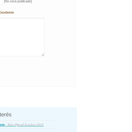
[No será publicado]
Excelente
nterés
- Sitio Oficial Londres 2012
com