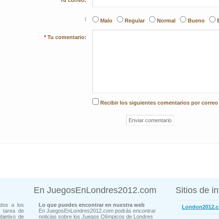
Tu correo:
:
Malo
Regular
Normal
Bueno
*
Tu comentario:
Recibir los siguientes comentarios por correo
En JuegosEnLondres2012.com
Sitios de i
dos a los
Lo que puedes encontrar en nuestra web
London2012.
 tarea de
En JuegosEnLondres2012.com podrás encontrar
bjetivo de
noticias sobre los Juegos Olímpicos de Londres