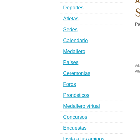
A
S
Deportes
Atletas
Pa
Sedes
Calendario
Medallero
Países
Atl
Atl
Ceremonias
Foros
Pronósticos
Medallero virtual
Concursos
Encuestas
Invita a tus amigos