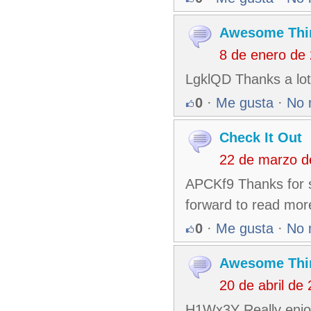
Awesome Thi
8 de enero de
LgklQD Thanks a lot
0
·
Me gusta
·
No 
Check It Out
22 de marzo d
APCKf9 Thanks for sha
forward to read mor
0
·
Me gusta
·
No 
Awesome Thi
20 de abril de
H1Wx3Y Really enjoy