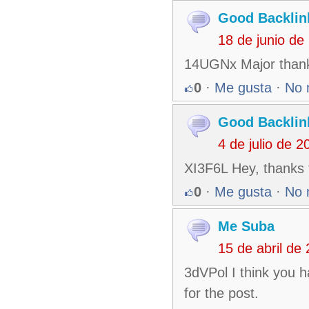
Good Backlin
18 de junio d
14UGNx Major thankie
0
·
Me gusta
·
No 
Good Backlin
4 de julio de 
XI3F6L Hey, thanks f
0
·
Me gusta
·
No 
Me Suba
15 de abril de
3dVPol I think you h
for the post.