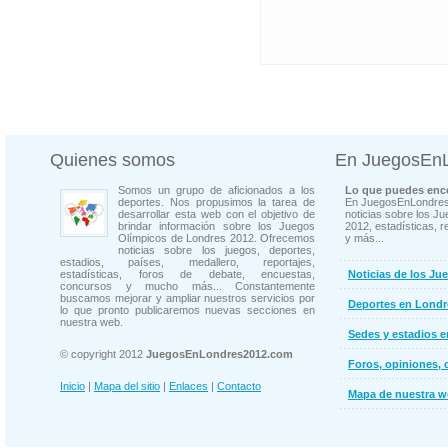
Quienes somos
En JuegosEn
Somos un grupo de aficionados a los
Lo que puedes enco
deportes. Nos propusimos la tarea de
En JuegosEnLondres
desarrollar esta web con el objetivo de
noticias sobre los J
brindar información sobre los Juegos
2012, estadísticas, r
Olímpicos de Londres 2012. Ofrecemos
y más...
noticias sobre los juegos, deportes,
estadios, países, medallero, reportajes,
estadísticas, foros de debate, encuestas,
Noticias de los Ju
concursos y mucho más... Constantemente
buscamos mejorar y ampliar nuestros servicios por
Deportes en Londr
lo que pronto publicaremos nuevas secciones en
nuestra web.
Sedes y estadios 
© copyright 2012
JuegosEnLondres2012.com
Foros, opiniones, 
Inicio
|
Mapa del sitio
|
Enlaces
|
Contacto
Mapa de nuestra 