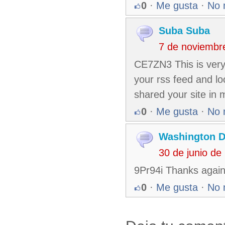
0
·
Me gusta
·
No 
Suba Suba
7 de noviembr
CE7ZN3 This is very 
your rss feed and lo
shared your site in 
0
·
Me gusta
·
No 
Washington 
30 de junio d
9Pr94i Thanks again 
0
·
Me gusta
·
No 