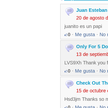
Juan Esteban 
20 de agosto 
juanito es un papi
0
·
Me gusta
·
No 
Only For 5 Do
13 de septiem
LVS9Xh Thank you fo
0
·
Me gusta
·
No 
Check Out Th
15 de octubre
Hsd3jm Thanks so muc
0
·
Me gusta
·
No 