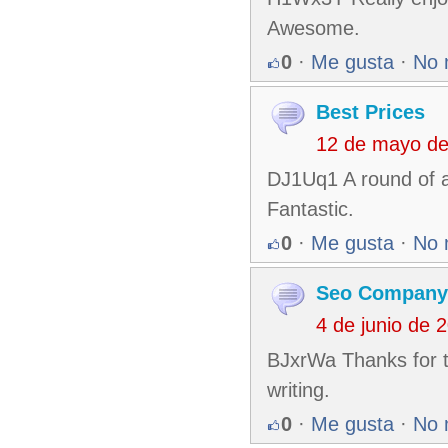
Awesome.
0
·
Me gusta
·
No 
Best Prices
12 de mayo de
DJ1Uq1 A round of a
Fantastic.
0
·
Me gusta
·
No 
Seo Company
4 de junio de 
BJxrWa Thanks for th
writing.
0
·
Me gusta
·
No 