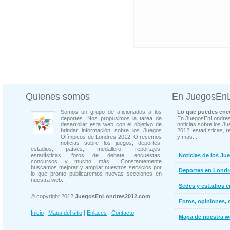
Quienes somos
En JuegosEn
Somos un grupo de aficionados a los
Lo que puedes enco
deportes. Nos propusimos la tarea de
En JuegosEnLondres
desarrollar esta web con el objetivo de
noticias sobre los J
brindar información sobre los Juegos
2012, estadísticas, r
Olímpicos de Londres 2012. Ofrecemos
y más...
noticias sobre los juegos, deportes,
estadios, países, medallero, reportajes,
estadísticas, foros de debate, encuestas,
Noticias de los Ju
concursos y mucho más... Constantemente
buscamos mejorar y ampliar nuestros servicios por
Deportes en Londr
lo que pronto publicaremos nuevas secciones en
nuestra web.
Sedes y estadios 
© copyright 2012
JuegosEnLondres2012.com
Foros, opiniones, 
Inicio
|
Mapa del sitio
|
Enlaces
|
Contacto
Mapa de nuestra 