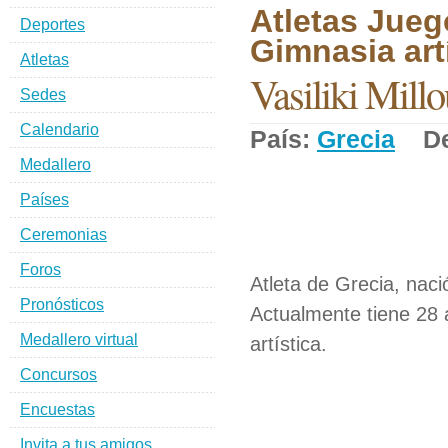
Atletas Jueg
Deportes
Gimnasia artí
Atletas
Vasiliki Millo
Sedes
Calendario
País:
Grecia
Dep
Medallero
Países
Ceremonias
Foros
Atleta de Grecia, naci
Pronósticos
Actualmente tiene 28 
Medallero virtual
artística.
Concursos
Encuestas
Invita a tus amigos