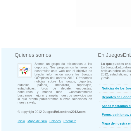
Quienes somos
En JuegosEn
Somos un grupo de aficionados a los
Lo que puedes enco
deportes. Nos propusimos la tarea de
En JuegosEnLondres
desarrollar esta web con el objetivo de
noticias sobre los J
brindar información sobre los Juegos
2012, estadísticas, r
Olímpicos de Londres 2012. Ofrecemos
y más...
noticias sobre los juegos, deportes,
estadios, países, medallero, reportajes,
estadísticas, foros de debate, encuestas,
Noticias de los Ju
concursos y mucho más... Constantemente
buscamos mejorar y ampliar nuestros servicios por
Deportes en Londr
lo que pronto publicaremos nuevas secciones en
nuestra web.
Sedes y estadios 
© copyright 2012
JuegosEnLondres2012.com
Foros, opiniones, 
Inicio
|
Mapa del sitio
|
Enlaces
|
Contacto
Mapa de nuestra 