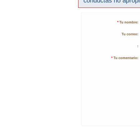
conductas no aprop
*
Tu nombre:
Tu correo:
:
*
Tu comentario: