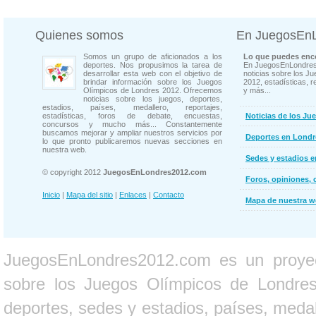
Quienes somos
En JuegosEn
Somos un grupo de aficionados a los
Lo que puedes enco
deportes. Nos propusimos la tarea de
En JuegosEnLondres
desarrollar esta web con el objetivo de
noticias sobre los J
brindar información sobre los Juegos
2012, estadísticas, r
Olímpicos de Londres 2012. Ofrecemos
y más...
noticias sobre los juegos, deportes,
estadios, países, medallero, reportajes,
estadísticas, foros de debate, encuestas,
Noticias de los Ju
concursos y mucho más... Constantemente
buscamos mejorar y ampliar nuestros servicios por
Deportes en Londr
lo que pronto publicaremos nuevas secciones en
nuestra web.
Sedes y estadios 
© copyright 2012
JuegosEnLondres2012.com
Foros, opiniones, 
Inicio
|
Mapa del sitio
|
Enlaces
|
Contacto
Mapa de nuestra 
JuegosEnLondres2012.com es un proyect
sobre los Juegos Olímpicos de Londres 
deportes, sedes y estadios, países, medall