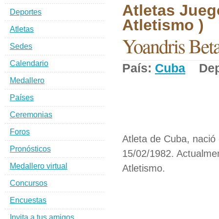
Atletas Jueg
Deportes
Atletismo )
Atletas
Yoandris Bet
Sedes
Calendario
País:
Cuba
Depo
Medallero
Países
Ceremonias
Foros
Atleta de Cuba, nació
Pronósticos
15/02/1982. Actualmen
Medallero virtual
Atletismo.
Concursos
Encuestas
Invita a tus amigos