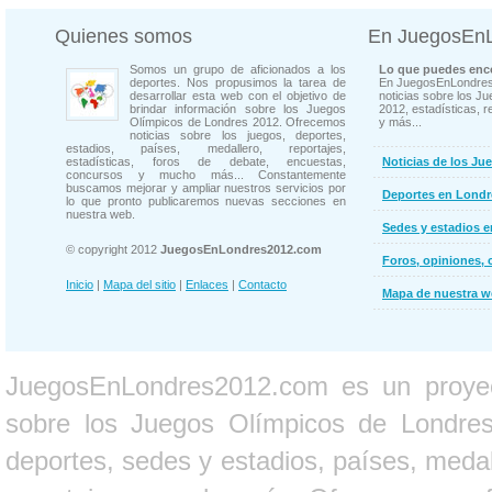
Quienes somos
En JuegosEn
Somos un grupo de aficionados a los
Lo que puedes enco
deportes. Nos propusimos la tarea de
En JuegosEnLondres
desarrollar esta web con el objetivo de
noticias sobre los J
brindar información sobre los Juegos
2012, estadísticas, r
Olímpicos de Londres 2012. Ofrecemos
y más...
noticias sobre los juegos, deportes,
estadios, países, medallero, reportajes,
estadísticas, foros de debate, encuestas,
Noticias de los Ju
concursos y mucho más... Constantemente
buscamos mejorar y ampliar nuestros servicios por
Deportes en Londr
lo que pronto publicaremos nuevas secciones en
nuestra web.
Sedes y estadios 
© copyright 2012
JuegosEnLondres2012.com
Foros, opiniones, 
Inicio
|
Mapa del sitio
|
Enlaces
|
Contacto
Mapa de nuestra 
JuegosEnLondres2012.com es un proyect
sobre los Juegos Olímpicos de Londres 
deportes, sedes y estadios, países, medall