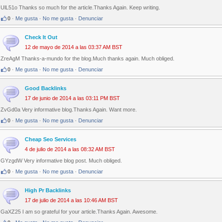
UlL51o Thanks so much for the article.Thanks Again. Keep writing.
0
·
Me gusta
·
No me gusta
·
Denunciar
Check It Out
12 de mayo de 2014 a las 03:37 AM BST
ZreAgM Thanks-a-mundo for the blog.Much thanks again. Much obliged.
0
·
Me gusta
·
No me gusta
·
Denunciar
Good Backlinks
17 de junio de 2014 a las 03:11 PM BST
ZvGd0a Very informative blog.Thanks Again. Want more.
0
·
Me gusta
·
No me gusta
·
Denunciar
Cheap Seo Services
4 de julio de 2014 a las 08:32 AM BST
GYzgdW Very informative blog post. Much obliged.
0
·
Me gusta
·
No me gusta
·
Denunciar
High Pr Backlinks
17 de julio de 2014 a las 10:46 AM BST
GaXZ25 I am so grateful for your article.Thanks Again. Awesome.