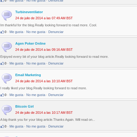
0
·
Me gusta
·
No me gusta
·
Denunciar
Turbineventilator
24 de julio de 2014 a las 07:49 AM BST
Im thankful for the blog.Really looking forward to read more. Cool.
0
·
Me gusta
·
No me gusta
·
Denunciar
Agen Poker Online
24 de julio de 2014 a las 09:16 AM BST
Enjoyed every bit of your blog article.Really looking forward to read more.
0
·
Me gusta
·
No me gusta
·
Denunciar
Email Marketing
24 de julio de 2014 a las 10:10 AM BST
I really liked your blog.Really looking forward to read more.
0
·
Me gusta
·
No me gusta
·
Denunciar
Bitcoin Girl
24 de julio de 2014 a las 10:17 AM BST
A big thank you for your blog article.Thanks Again. Will read on...
0
·
Me gusta
·
No me gusta
·
Denunciar