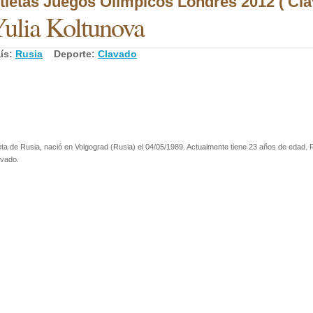
tletas Juegos Olímpicos Londres 2012 ( Cla
ulia Koltunova
ís:
Rusia
Deporte:
Clavado
eta de Rusia, nació en Volgograd (Rusia) el 04/05/1989. Actualmente tiene 23 años de edad. P
avado.