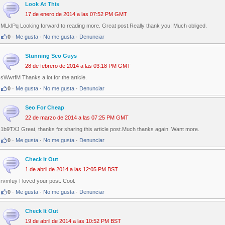
Look At This
17 de enero de 2014 a las 07:52 PM GMT
MLklPq Looking forward to reading more. Great post.Really thank you! Much obliged.
0
·
Me gusta
·
No me gusta
·
Denunciar
Stunning Seo Guys
28 de febrero de 2014 a las 03:18 PM GMT
sWwrfM Thanks a lot for the article.
0
·
Me gusta
·
No me gusta
·
Denunciar
Seo For Cheap
22 de marzo de 2014 a las 07:25 PM GMT
1b9TXJ Great, thanks for sharing this article post.Much thanks again. Want more.
0
·
Me gusta
·
No me gusta
·
Denunciar
Check It Out
1 de abril de 2014 a las 12:05 PM BST
rvmIuy I loved your post. Cool.
0
·
Me gusta
·
No me gusta
·
Denunciar
Check It Out
19 de abril de 2014 a las 10:52 PM BST