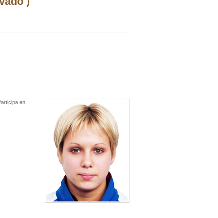
vado )
articipa en