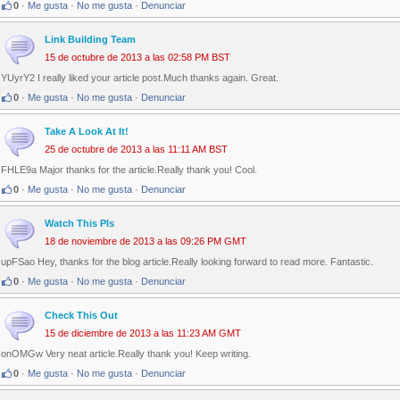
0
·
Me gusta
·
No me gusta
·
Denunciar
Link Building Team
15 de octubre de 2013 a las 02:58 PM BST
YUyrY2 I really liked your article post.Much thanks again. Great.
0
·
Me gusta
·
No me gusta
·
Denunciar
Take A Look At It!
25 de octubre de 2013 a las 11:11 AM BST
FHLE9a Major thanks for the article.Really thank you! Cool.
0
·
Me gusta
·
No me gusta
·
Denunciar
Watch This Pls
18 de noviembre de 2013 a las 09:26 PM GMT
upFSao Hey, thanks for the blog article.Really looking forward to read more. Fantastic.
0
·
Me gusta
·
No me gusta
·
Denunciar
Check This Out
15 de diciembre de 2013 a las 11:23 AM GMT
onOMGw Very neat article.Really thank you! Keep writing.
0
·
Me gusta
·
No me gusta
·
Denunciar