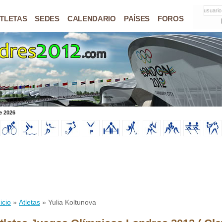
usuario
TLETAS
SEDES
CALENDARIO
PAÍSES
FOROS
e 2026
icio
»
Atletas
» Yulia Koltunova