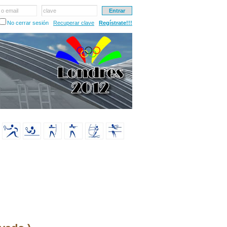
 o email
clave
No cerrar sesión
Recuperar clave
Regístrate!!!