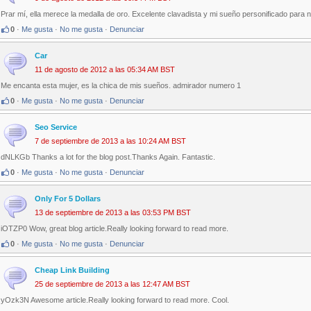
Prar mí, ella merece la medalla de oro. Excelente clavadista y mi sueño personificado para 
0
·
Me gusta
·
No me gusta
·
Denunciar
Car
11 de agosto de 2012 a las 05:34 AM BST
Me encanta esta mujer, es la chica de mis sueños. admirador numero 1
0
·
Me gusta
·
No me gusta
·
Denunciar
Seo Service
7 de septiembre de 2013 a las 10:24 AM BST
dNLKGb Thanks a lot for the blog post.Thanks Again. Fantastic.
0
·
Me gusta
·
No me gusta
·
Denunciar
Only For 5 Dollars
13 de septiembre de 2013 a las 03:53 PM BST
iOTZP0 Wow, great blog article.Really looking forward to read more.
0
·
Me gusta
·
No me gusta
·
Denunciar
Cheap Link Building
25 de septiembre de 2013 a las 12:47 AM BST
yOzk3N Awesome article.Really looking forward to read more. Cool.