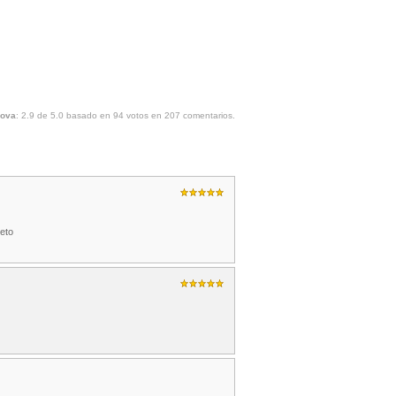
nova
:
2.9
de
5.0
basado en
94
votos en
207
comentarios.
reto