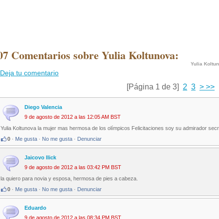
07 Comentarios sobre Yulia Koltunova:
Yulia Koltu
Deja tu comentario
[Página 1 de 3]
2
3
>
>>
Diego Valencia
9 de agosto de 2012 a las 12:05 AM BST
Yulia Koltunova la mujer mas hermosa de los olímpicos Felicitaciones soy su admirador sec
0
·
Me gusta
·
No me gusta
·
Denunciar
Jaicovo Ilick
9 de agosto de 2012 a las 03:42 PM BST
la quiero para novia y esposa, hermosa de pies a cabeza.
0
·
Me gusta
·
No me gusta
·
Denunciar
Eduardo
9 de agosto de 2012 a las 08:34 PM BST