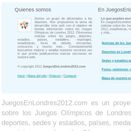
Quienes somos
En JuegosEn
Somos un grupo de aficionados a los
Lo que puedes enco
deportes. Nos propusimos la tarea de
En JuegosEnLondres
desarrollar esta web con el objetivo de
noticias sobre los J
brindar información sobre los Juegos
2012, estadísticas, r
Olímpicos de Londres 2012. Ofrecemos
y más...
noticias sobre los juegos, deportes,
estadios, países, medallero, reportajes,
estadísticas, foros de debate, encuestas,
Noticias de los Ju
concursos y mucho más... Constantemente
buscamos mejorar y ampliar nuestros servicios por
Deportes en Londr
lo que pronto publicaremos nuevas secciones en
nuestra web.
Sedes y estadios 
© copyright 2012
JuegosEnLondres2012.com
Foros, opiniones, 
Inicio
|
Mapa del sitio
|
Enlaces
|
Contacto
Mapa de nuestra 
JuegosEnLondres2012.com es un proyect
sobre los Juegos Olímpicos de Londres 
deportes, sedes y estadios, países, medall