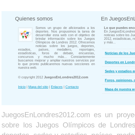
Quienes somos
En JuegosEn
Somos un grupo de aficionados a los
Lo que puedes enco
deportes. Nos propusimos la tarea de
En JuegosEnLondres
desarrollar esta web con el objetivo de
noticias sobre los J
brindar información sobre los Juegos
2012, estadísticas, r
Olímpicos de Londres 2012. Ofrecemos
y más...
noticias sobre los juegos, deportes,
estadios, países, medallero, reportajes,
estadísticas, foros de debate, encuestas,
Noticias de los Ju
concursos y mucho más... Constantemente
buscamos mejorar y ampliar nuestros servicios por
Deportes en Londr
lo que pronto publicaremos nuevas secciones en
nuestra web.
Sedes y estadios 
© copyright 2012
JuegosEnLondres2012.com
Foros, opiniones, 
Inicio
|
Mapa del sitio
|
Enlaces
|
Contacto
Mapa de nuestra 
JuegosEnLondres2012.com es un proyect
sobre los Juegos Olímpicos de Londres 