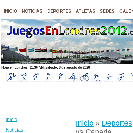
INICIO
NOTICIAS
DEPORTES
ATLETAS
SEDES
CALE
Hora en Londres: 11:36 AM, sábado, 8 de agosto de 2026
Inicio
Inicio
»
Deportes
Noticias
vs Canada