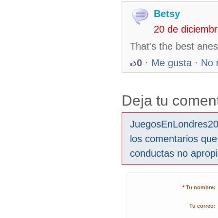
Betsy
20 de diciemb
That's the best ane
0
·
Me gusta
·
No 
Deja tu coment
JuegosEnLondres2012
los comentarios que
conductas no aprop
*
Tu nombre:
Tu correo: