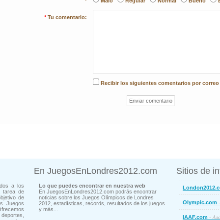
Malo
Regular
Normal
Bueno
*
Tu comentario:
Recibir los siguientes comentarios por correo
En JuegosEnLondres2012.com
Sitios de i
dos a los
Lo que puedes encontrar en nuestra web
London2012.
 tarea de
En JuegosEnLondres2012.com podrás encontrar
bjetivo de
noticias sobre los Juegos Olímpicos de Londres
-
Olympic.com
os Juegos
2012, estadísticas, records, resultados de los juegos
Ofrecemos
y más...
deportes,
- Aso
IAAF.com