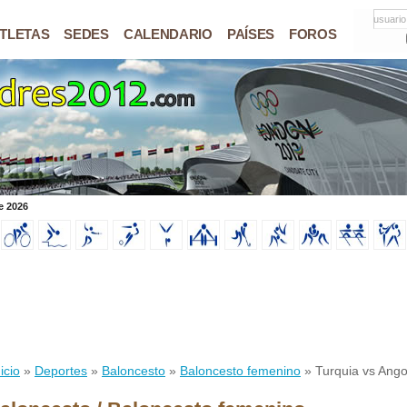
usuario
TLETAS
SEDES
CALENDARIO
PAÍSES
FOROS
e 2026
icio
»
Deportes
»
Baloncesto
»
Baloncesto femenino
» Turquia vs Ango