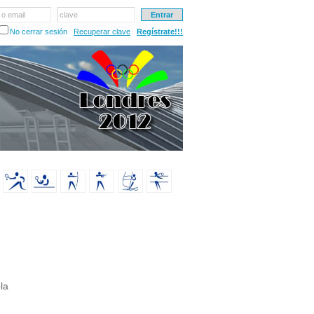
 o email
clave
No cerrar sesión
Recuperar clave
Regístrate!!!
la