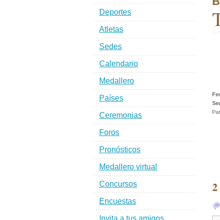
B
T
Deportes
Atletas
Sedes
Calendario
Medallero
Fe
Países
Se
Par
Ceremonias
Foros
Pronósticos
Medallero virtual
2
Concursos
Encuestas
Invita a tus amigos