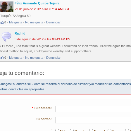
Félix Armando Quirós Tejeira
29 de julio de 2012 a las 07:34 AM BST
Turquía 72 Angola 50.
0
·
Me gusta
·
No me gusta
·
Denunciar
Rachid
3 de agosto de 2012 a las 08:43 AM BST
/ Hi there , I do think that is a great website. I stluembd on it on Yahoo , i'll arrive again t
finest method to adjust, could you be wealthy and support others.
0
·
Me gusta
·
No me gusta
·
Denunciar
eja tu comentario:
JuegosEnLondres2012.com se reserva el derecho de eliminar y/o modificar los comentario
otras conductas no apropiadas.
*
Tu nombre:
Tu correo:
: