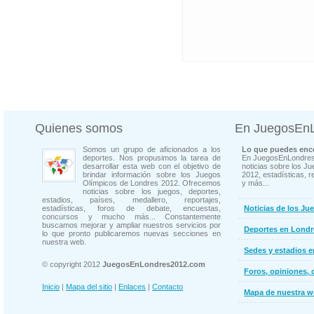
Quienes somos
En JuegosEn
Somos un grupo de aficionados a los
Lo que puedes enco
deportes. Nos propusimos la tarea de
En JuegosEnLondres
desarrollar esta web con el objetivo de
noticias sobre los J
brindar información sobre los Juegos
2012, estadísticas, r
Olímpicos de Londres 2012. Ofrecemos
y más...
noticias sobre los juegos, deportes,
estadios, países, medallero, reportajes,
estadísticas, foros de debate, encuestas,
Noticias de los Ju
concursos y mucho más... Constantemente
buscamos mejorar y ampliar nuestros servicios por
Deportes en Londr
lo que pronto publicaremos nuevas secciones en
nuestra web.
Sedes y estadios 
© copyright 2012
JuegosEnLondres2012.com
Foros, opiniones, 
Inicio
|
Mapa del sitio
|
Enlaces
|
Contacto
Mapa de nuestra 