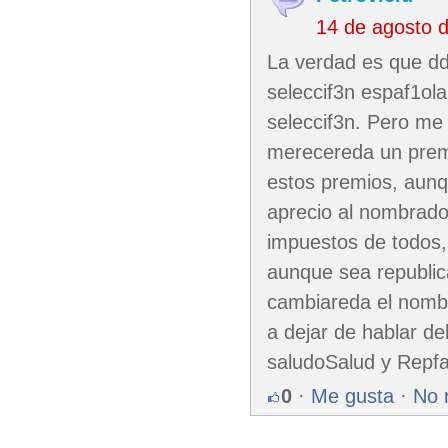
14 de agosto 
La verdad es que dd
seleccif3n espaf1ola 
seleccif3n. Pero me
merecereda un premi
estos premios, aun
aprecio al nombrado
impuestos de todos,
aunque sea republic
cambiareda el nombr
a dejar de hablar de
saludoSalud y Repfa
0
·
Me gusta
·
No 