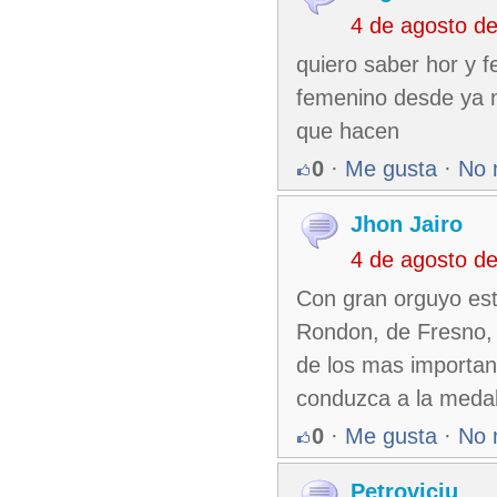
4 de agosto d
quiero saber hor y 
femenino desde ya m
que hacen
0
·
Me gusta
·
No 
Jhon Jairo
4 de agosto d
Con gran orguyo est
Rondon, de Fresno, 
de los mas important
conduzca a la medal
0
·
Me gusta
·
No 
Petroviciu