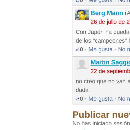
0
·
Me gusta
·
No 
Berg Mann
(A
26 de julio de
Con Japón ha quedado
de los "campeones" M
0
·
Me gusta
·
No 
Martin Saggi
22 de septiemb
no creo que no van a
duda
0
·
Me gusta
·
No 
Publicar nue
No has iniciado sesió