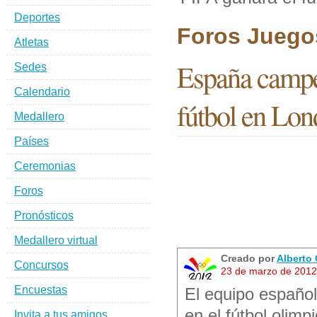
Deportes
Foros Juegos
Atletas
España campeo
Sedes
Calendario
fútbol en Lon
Medallero
Países
Ceremonias
Foros
Pronósticos
Medallero virtual
Creado por
Alberto
Concursos
23 de marzo de 2012
Encuestas
El equipo español
en el fútbol olimp
Invita a tus amigos