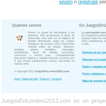
sesión
o
registrate
par
Quienes somos
En JuegosEn
Somos un grupo de aficionados a los
Lo que puedes enco
deportes. Nos propusimos la tarea de
En JuegosEnLondres
desarrollar esta web con el objetivo de
noticias sobre los J
brindar información sobre los Juegos
2012, estadísticas, r
Olímpicos de Londres 2012. Ofrecemos
y más...
noticias sobre los juegos, deportes,
estadios, países, medallero, reportajes,
estadísticas, foros de debate, encuestas,
Noticias de los Ju
concursos y mucho más... Constantemente
buscamos mejorar y ampliar nuestros servicios por
Deportes en Londr
lo que pronto publicaremos nuevas secciones en
nuestra web.
Sedes y estadios 
© copyright 2012
JuegosEnLondres2012.com
Foros, opiniones, 
Inicio
|
Mapa del sitio
|
Enlaces
|
Contacto
Mapa de nuestra 
JuegosEnLondres2012.com es un proyect