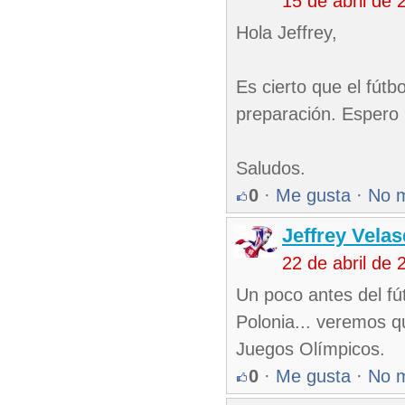
15 de abril de
Hola Jeffrey,
Es cierto que el fút
preparación. Espero u
Saludos.
0
·
Me gusta
·
No 
Jeffrey Vela
22 de abril de
Un poco antes del fú
Polonia... veremos 
Juegos Olímpicos.
0
·
Me gusta
·
No 