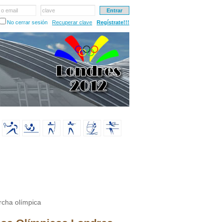
 o email
clave
No cerrar sesión
Recuperar clave
Regístrate!!!
rcha olímpica