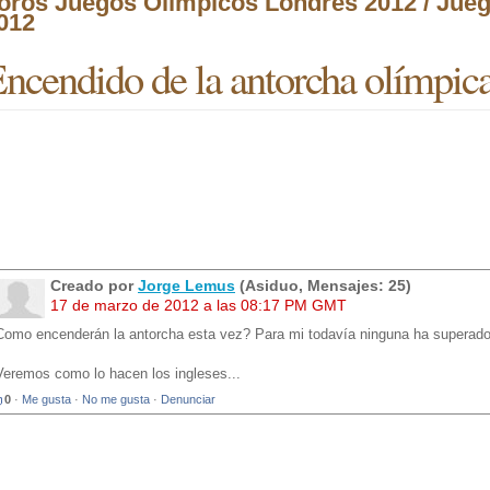
oros Juegos Olímpicos Londres 2012 / Jue
012
ncendido de la antorcha olímpic
Creado por
Jorge Lemus
(Asiduo, Mensajes: 25)
17 de marzo de 2012 a las 08:17 PM GMT
Como encenderán la antorcha esta vez? Para mi todavía ninguna ha superado
Veremos como lo hacen los ingleses...
0
·
Me gusta
·
No me gusta
·
Denunciar