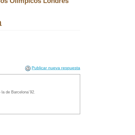
gos Olímpicos Londres
a
Publicar nueva respuesta
 la de Barcelona´92.