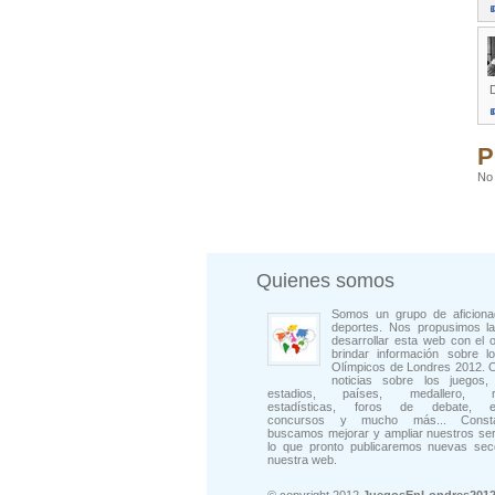
D
P
No 
Quienes somos
Somos un grupo de aficiona
deportes. Nos propusimos la
desarrollar esta web con el o
brindar información sobre l
Olímpicos de Londres 2012. 
noticias sobre los juegos, 
estadios, países, medallero, rep
estadísticas, foros de debate, en
concursos y mucho más... Consta
buscamos mejorar y ampliar nuestros ser
lo que pronto publicaremos nuevas sec
nuestra web.