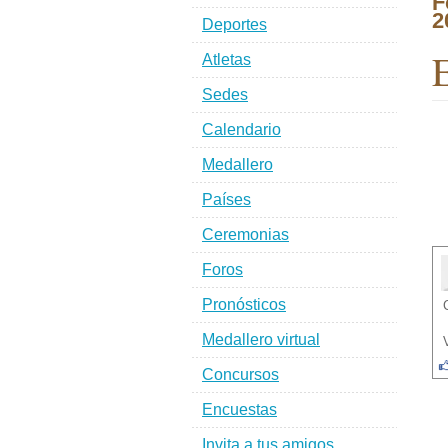
F
2
Deportes
E
Atletas
Sedes
Calendario
Medallero
Países
Ceremonias
Foros
Pronósticos
Medallero virtual
Concursos
Encuestas
Invita a tus amigos