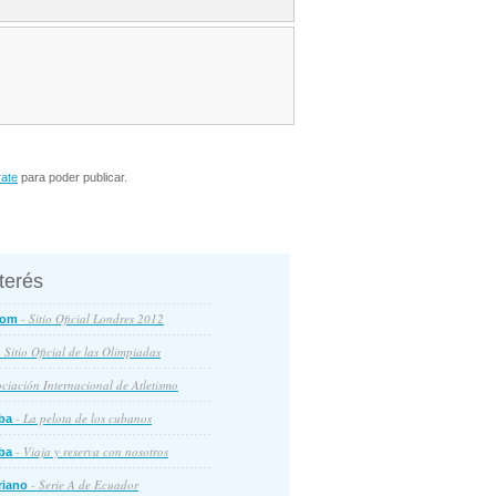
rate
para poder publicar.
nterés
- Sitio Oficial Londres 2012
com
 Sitio Oficial de las Olimpiadas
ciación Internacional de Atletismo
- La pelota de los cubanos
ba
- Viaja y reserva con nosotros
ba
- Serie A de Ecuador
riano