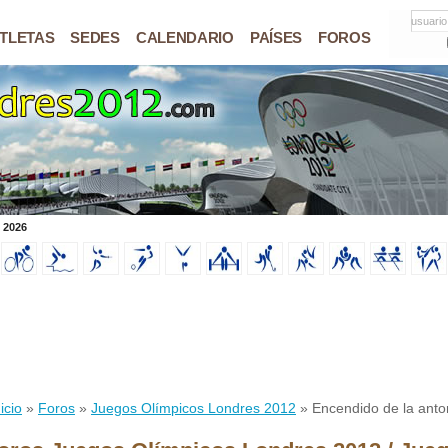
usuario
TLETAS
SEDES
CALENDARIO
PAÍSES
FOROS
 2026
icio
»
Foros
»
Juegos Olímpicos Londres 2012
» Encendido de la anto