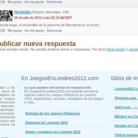
0
·
Me gusta
·
No me gusta
·
Denunciar
Heráclito
(Experto, Mensajes: 120)
28 de julio de 2012 a las 02:16 AM BST
esde luego, el encendido de la antorcha de Barcelona es un icono.
0
·
Me gusta
·
No me gusta
·
Denunciar
ublicar nueva respuesta
has iniciado sesión. No puedes publicar temas o respuestas. Por favor
inicia sesión
o
regist
En JuegosEnLondres2012.com
Sitios de i
dos a los
Lo que puedes encontrar en nuestra web
London2012.
 tarea de
En JuegosEnLondres2012.com podrás encontrar
bjetivo de
noticias sobre los Juegos Olímpicos de Londres
-
Olympic.com
os Juegos
2012, estadísticas, records, resultados de los juegos
Ofrecemos
y más...
deportes,
- Aso
IAAF.com
ortajes,
cuestas,
Noticias de los Juegos Olímpicos
Béisbol en Cu
ntemente
vicios por
Deportes en Londres 2012
ciones en
Hoteles en Cu
Sedes y estadios en Londres 2012
Fútbol ecuato