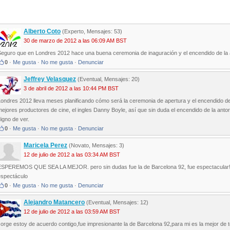
Alberto Coto
(Experto, Mensajes: 53)
30 de marzo de 2012 a las 06:09 AM BST
Seguro que en Londres 2012 hace una buena ceremonia de inaguración y el encendido de la 
0
·
Me gusta
·
No me gusta
·
Denunciar
Jeffrey Velasquez
(Eventual, Mensajes: 20)
3 de abril de 2012 a las 10:44 PM BST
ondres 2012 lleva meses planificando cómo será la ceremonia de apertura y el encendido de 
ejores productores de cine, el ingles Danny Boyle, así que sin duda el encendido de la ant
igno de ver.
0
·
Me gusta
·
No me gusta
·
Denunciar
Maricela Perez
(Novato, Mensajes: 3)
12 de julio de 2012 a las 03:34 AM BST
ESPEREMOS QUE SEA LA MEJOR. pero sin dudas fue la de Barcelona 92, fue espectacular!!
espectáculo
0
·
Me gusta
·
No me gusta
·
Denunciar
Alejandro Matancero
(Eventual, Mensajes: 12)
12 de julio de 2012 a las 03:59 AM BST
orge estoy de acuerdo contigo,fue impresionante la de Barcelona 92,para mi es la mejor de 