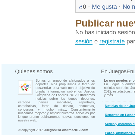
0
·
Me gusta
·
No 
Publicar nue
No has iniciado sesió
sesión
o
registrate
par
Quienes somos
En JuegosEn
Somos un grupo de aficionados a los
Lo que puedes enco
deportes. Nos propusimos la tarea de
En JuegosEnLondres
desarrollar esta web con el objetivo de
noticias sobre los J
brindar información sobre los Juegos
2012, estadísticas, r
Olímpicos de Londres 2012. Ofrecemos
y más...
noticias sobre los juegos, deportes,
estadios, países, medallero, reportajes,
estadísticas, foros de debate, encuestas,
Noticias de los Ju
concursos y mucho más... Constantemente
buscamos mejorar y ampliar nuestros servicios por
Deportes en Londr
lo que pronto publicaremos nuevas secciones en
nuestra web.
Sedes y estadios 
© copyright 2012
JuegosEnLondres2012.com
Foros, opiniones, 