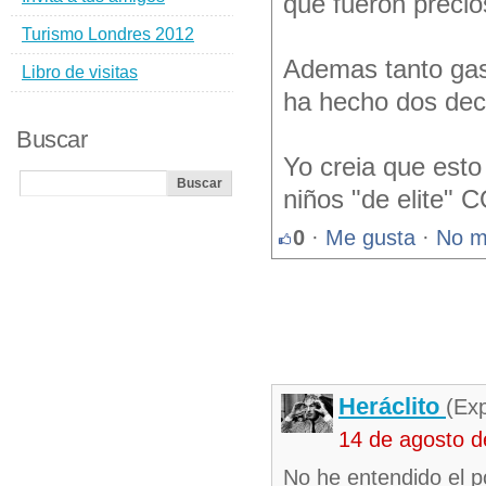
que fueron precio
Turismo Londres 2012
Ademas tanto gast
Libro de visitas
ha hecho dos dec
Buscar
Yo creia que esto
niños "de elit
0
·
Me gusta
·
No m
Heráclito
(Ex
14 de agosto d
No he entendido el p