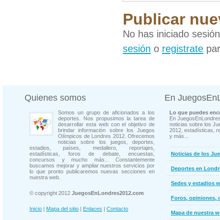
Publicar nue
No has iniciado sesió
sesión
o
registrate
par
Quienes somos
En JuegosEn
Somos un grupo de aficionados a los
Lo que puedes enco
deportes. Nos propusimos la tarea de
En JuegosEnLondres
desarrollar esta web con el objetivo de
noticias sobre los J
brindar información sobre los Juegos
2012, estadísticas, r
Olímpicos de Londres 2012. Ofrecemos
y más...
noticias sobre los juegos, deportes,
estadios, países, medallero, reportajes,
estadísticas, foros de debate, encuestas,
Noticias de los Ju
concursos y mucho más... Constantemente
buscamos mejorar y ampliar nuestros servicios por
Deportes en Londr
lo que pronto publicaremos nuevas secciones en
nuestra web.
Sedes y estadios 
© copyright 2012
JuegosEnLondres2012.com
Foros, opiniones, 
Inicio
|
Mapa del sitio
|
Enlaces
|
Contacto
Mapa de nuestra 