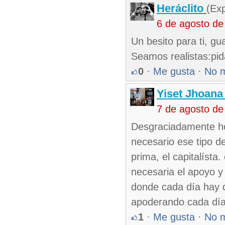
Heráclito
(Ex
6 de agosto de
Un besito para ti, g
Seamos realistas:pid
0
·
Me gusta
·
No 
Yiset Jhoana
7 de agosto de
Desgraciadamente ho
necesario ese tipo d
prima, el capitalísta
necesaria el apoyo y
donde cada día hay q
apoderando cada dí
1
·
Me gusta
·
No 