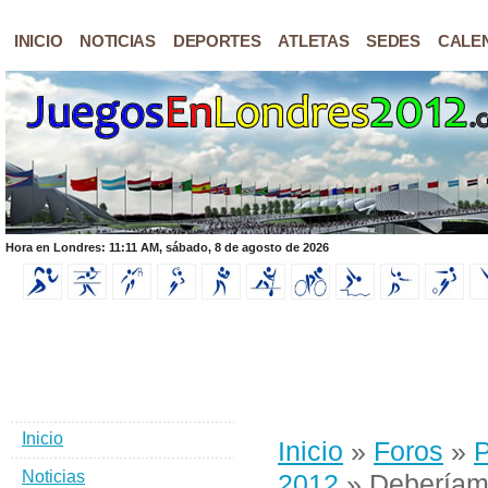
INICIO
NOTICIAS
DEPORTES
ATLETAS
SEDES
CALE
Hora en Londres: 11:11 AM, sábado, 8 de agosto de 2026
Inicio
Inicio
»
Foros
»
P
Noticias
2012
» Deberíamo