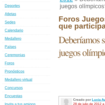
juegos olímpicos
Deportes
Atletas
Foros Juegos
Sedes
que particip
Calendario
Deberíamos se
Medallero
Países
juegos olímpi
Ceremonias
Foros
Pronósticos
Medallero virtual
Concursos
Encuestas
Creado por
Lucia Av
28 de julio de 2012 
Invita a tus amigos