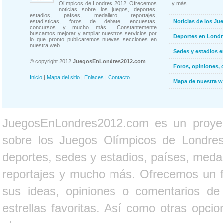
Olímpicos de Londres 2012. Ofrecemos
y más...
noticias sobre los juegos, deportes,
estadios, países, medallero, reportajes,
estadísticas, foros de debate, encuestas,
Noticias de los Ju
concursos y mucho más... Constantemente
buscamos mejorar y ampliar nuestros servicios por
Deportes en Londr
lo que pronto publicaremos nuevas secciones en
nuestra web.
Sedes y estadios 
© copyright 2012
JuegosEnLondres2012.com
Foros, opiniones, 
Inicio
|
Mapa del sitio
|
Enlaces
|
Contacto
Mapa de nuestra 
JuegosEnLondres2012.com es un proyect
sobre los Juegos Olímpicos de Londres 
deportes, sedes y estadios, países, medall
reportajes y mucho más. Ofrecemos un fo
sus ideas, opiniones o comentarios d
estrellas favoritas. Así como otras opci