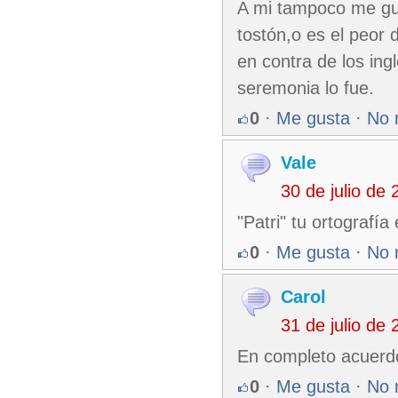
A mi tampoco me gus
tostón,o es el peor
en contra de los ing
seremonia lo fue.
0
·
Me gusta
·
No 
Vale
30 de julio de
"Patri" tu ortografía
0
·
Me gusta
·
No 
Carol
31 de julio de
En completo acuerdo!
0
·
Me gusta
·
No 