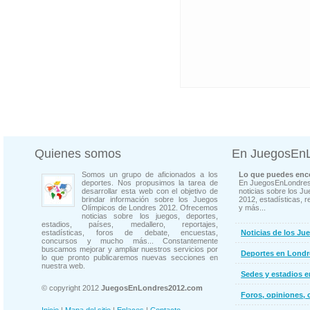
Quienes somos
En JuegosEn
Somos un grupo de aficionados a los
Lo que puedes enco
deportes. Nos propusimos la tarea de
En JuegosEnLondres
desarrollar esta web con el objetivo de
noticias sobre los J
brindar información sobre los Juegos
2012, estadísticas, r
Olímpicos de Londres 2012. Ofrecemos
y más...
noticias sobre los juegos, deportes,
estadios, países, medallero, reportajes,
estadísticas, foros de debate, encuestas,
Noticias de los Ju
concursos y mucho más... Constantemente
buscamos mejorar y ampliar nuestros servicios por
Deportes en Londr
lo que pronto publicaremos nuevas secciones en
nuestra web.
Sedes y estadios 
© copyright 2012
JuegosEnLondres2012.com
Foros, opiniones, 