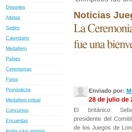
Deportes
Noticias Ju
Atletas
La Ceremonia 
Sedes
fue una bienv
Calendario
Medallero
Países
Ceremonias
Foros
Pronósticos
Enviado por:
M
28 de julio de
Medallero virtual
El británico Seb
Concursos
presidente del Comit
Encuestas
de los Juegos de Lond
Invita a tus amigos