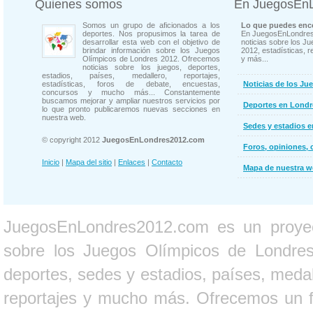
Quienes somos
En JuegosEn
Somos un grupo de aficionados a los
Lo que puedes enco
deportes. Nos propusimos la tarea de
En JuegosEnLondres
desarrollar esta web con el objetivo de
noticias sobre los J
brindar información sobre los Juegos
2012, estadísticas, r
Olímpicos de Londres 2012. Ofrecemos
y más...
noticias sobre los juegos, deportes,
estadios, países, medallero, reportajes,
estadísticas, foros de debate, encuestas,
Noticias de los Ju
concursos y mucho más... Constantemente
buscamos mejorar y ampliar nuestros servicios por
Deportes en Londr
lo que pronto publicaremos nuevas secciones en
nuestra web.
Sedes y estadios 
© copyright 2012
JuegosEnLondres2012.com
Foros, opiniones, 
Inicio
|
Mapa del sitio
|
Enlaces
|
Contacto
Mapa de nuestra 
JuegosEnLondres2012.com es un proyect
sobre los Juegos Olímpicos de Londres 
deportes, sedes y estadios, países, medall
reportajes y mucho más. Ofrecemos un fo