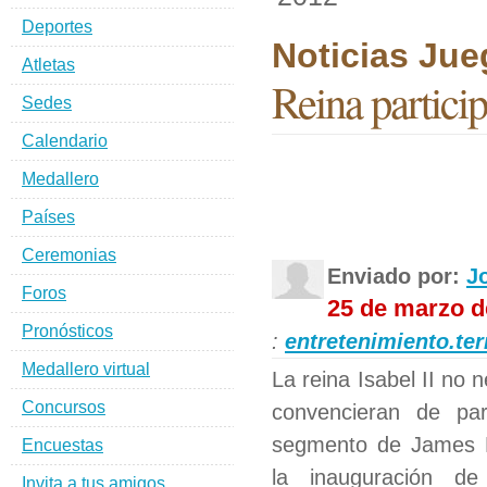
Deportes
Noticias Ju
Atletas
Reina partici
Sedes
Calendario
Medallero
Países
Ceremonias
Enviado por:
J
Foros
25 de marzo d
Pronósticos
:
entretenimiento.ter
Medallero virtual
La reina Isabel II no 
Concursos
convencieran de par
segmento de James 
Encuestas
la inauguración de
Invita a tus amigos