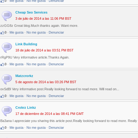
0
·
Me gusta
·
No me gusta
·
Denunciar
Cheap Seo Services
3 de julio de 2014 a las 11:06 PM BST
zzGG8z Great blog.Much thanks again. Want more.
0
·
Me gusta
·
No me gusta
·
Denunciar
Link Building
18 de julio de 2014 a las 03:51 PM BST
rRgP9U Very informative article.Thanks Again.
0
·
Me gusta
·
No me gusta
·
Denunciar
Matzcrorkz
5 de agosto de 2014 a las 03:26 PM BST
ovSdBI Very informative post.Really looking forward to read more. Will read on...
0
·
Me gusta
·
No me gusta
·
Denunciar
Crokrz Linkz
17 de diciembre de 2014 a las 08:41 PM GMT
Ba3ana I appreciate you sharing this article post.Really looking forward to read more. Really
0
·
Me gusta
·
No me gusta
·
Denunciar