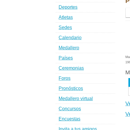
P
Deportes
Atletas
Sedes
Calendario
Medallero
Mad
Países
198
Ceremonias
M
Foros
Pronósticos
Medallero virtual
V
Concursos
V
Encuestas
Invita a tus amigos