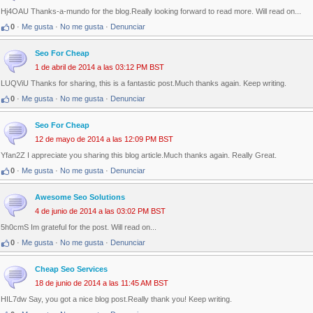
Hj4OAU Thanks-a-mundo for the blog.Really looking forward to read more. Will read on...
0
·
Me gusta
·
No me gusta
·
Denunciar
Seo For Cheap
1 de abril de 2014 a las 03:12 PM BST
LUQViU Thanks for sharing, this is a fantastic post.Much thanks again. Keep writing.
0
·
Me gusta
·
No me gusta
·
Denunciar
Seo For Cheap
12 de mayo de 2014 a las 12:09 PM BST
Yfan2Z I appreciate you sharing this blog article.Much thanks again. Really Great.
0
·
Me gusta
·
No me gusta
·
Denunciar
Awesome Seo Solutions
4 de junio de 2014 a las 03:02 PM BST
5h0cmS Im grateful for the post. Will read on...
0
·
Me gusta
·
No me gusta
·
Denunciar
Cheap Seo Services
18 de junio de 2014 a las 11:45 AM BST
HIL7dw Say, you got a nice blog post.Really thank you! Keep writing.