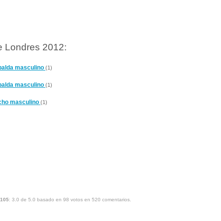
e Londres 2012:
spalda masculino
(1)
spalda masculino
(1)
echo masculino
(1)
105
:
3.0
de
5.0
basado en
98
votos en
520
comentarios.