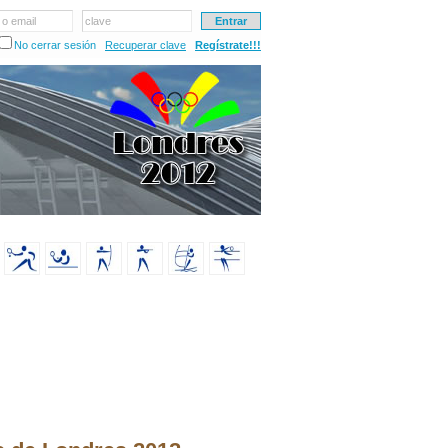
 o email
clave
No cerrar sesión
Recuperar clave
Regístrate!!!