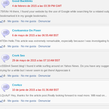
Good Backlinks
4 de febrero de 2015 a las 03:39 PM GMT
79XVkr Hi there, I found your website by the use of Google while searching for a related subj
bookmarked it in my google bookmarks.
0
·
Me gusta
·
No me gusta
·
Denunciar
Crorkservice On Fiverr
6 de mayo de 2015 a las 06:55 AM BST
ltTElm Hello.This article was extremely remarkable, especially because I was investigating for
0
·
Me gusta
·
No me gusta
·
Denunciar
Crork Seo
29 de mayo de 2015 a las 07:10 AM BST
xSS0m4 Sweet blog! I found it while surfing around on Yahoo News. Do you have any suggest
trying for a while but I never seem to get there! Appreciate it
0
·
Me gusta
·
No me gusta
·
Denunciar
Crorkzz
10 de junio de 2015 a las 01:36 AM BST
LQcAzF Hey, thanks for the article post.Really looking forward to read more. Will read on...
0
·
Me gusta
·
No me gusta
·
Denunciar