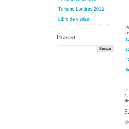
Turismo Londres 2012
Libro de visitas
P
A f
Buscar
15
2
40
S
En 
Ac
Me
5