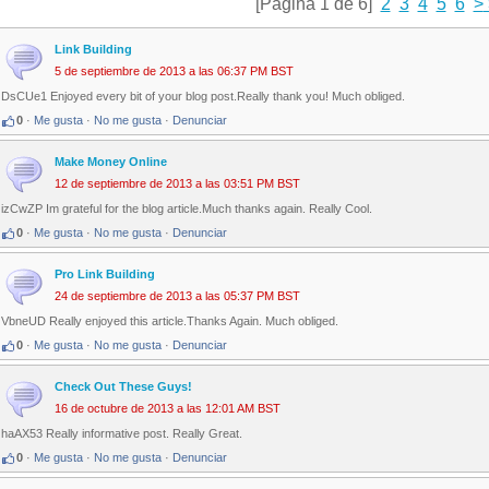
[Página 1 de 6]
2
3
4
5
6
>
Link Building
5 de septiembre de 2013 a las 06:37 PM BST
DsCUe1 Enjoyed every bit of your blog post.Really thank you! Much obliged.
0
·
Me gusta
·
No me gusta
·
Denunciar
Make Money Online
12 de septiembre de 2013 a las 03:51 PM BST
izCwZP Im grateful for the blog article.Much thanks again. Really Cool.
0
·
Me gusta
·
No me gusta
·
Denunciar
Pro Link Building
24 de septiembre de 2013 a las 05:37 PM BST
VbneUD Really enjoyed this article.Thanks Again. Much obliged.
0
·
Me gusta
·
No me gusta
·
Denunciar
Check Out These Guys!
16 de octubre de 2013 a las 12:01 AM BST
haAX53 Really informative post. Really Great.
0
·
Me gusta
·
No me gusta
·
Denunciar