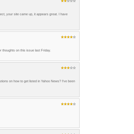
ect, your site came up, it appears great. I have
 thoughts on this issue last Friday.
ions on how to get listed in Yahoo News? I've been