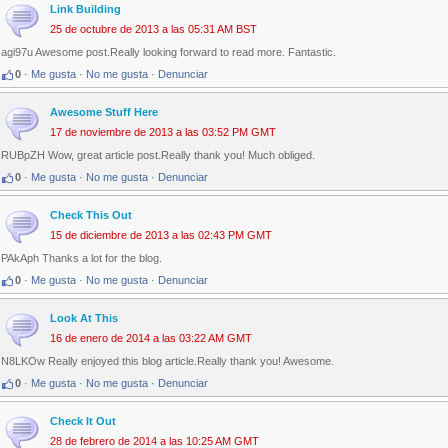
Link Building
25 de octubre de 2013 a las 05:31 AM BST
agi97u Awesome post.Really looking forward to read more. Fantastic.
0
·
Me gusta
·
No me gusta
·
Denunciar
Awesome Stuff Here
17 de noviembre de 2013 a las 03:52 PM GMT
RUBpZH Wow, great article post.Really thank you! Much obliged.
0
·
Me gusta
·
No me gusta
·
Denunciar
Check This Out
15 de diciembre de 2013 a las 02:43 PM GMT
PAkAph Thanks a lot for the blog.
0
·
Me gusta
·
No me gusta
·
Denunciar
Look At This
16 de enero de 2014 a las 03:22 AM GMT
N8LKOw Really enjoyed this blog article.Really thank you! Awesome.
0
·
Me gusta
·
No me gusta
·
Denunciar
Check It Out
28 de febrero de 2014 a las 10:25 AM GMT