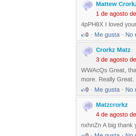
Mattew Crork
1 de agosto d
4pPH8X I loved your
0
·
Me gusta
·
No 
Crorkz Matz
3 de agosto d
WWAcQs Great, thanks
more. Really Great.
0
·
Me gusta
·
No 
Matzcrorkz
4 de agosto d
nxhnZn A big thank y
0
·
Me gusta
·
No 