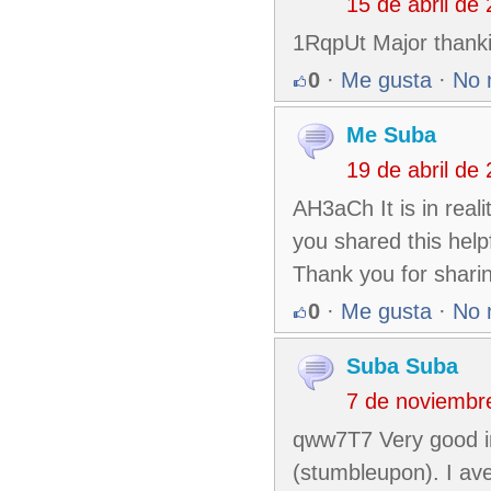
15 de abril de
1RqpUt Major thanki
0
·
Me gusta
·
No 
Me Suba
19 de abril de
AH3aCh It is in real
you shared this help
Thank you for shari
0
·
Me gusta
·
No 
Suba Suba
7 de noviembr
qww7T7 Very good in
(stumbleupon). I ave