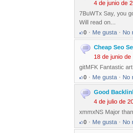
4 de junio de 
7BuWTx Say, you got
Will read on...
0
·
Me gusta
·
No 
Cheap Seo Se
18 de junio de
gitMFK Fantastic ar
0
·
Me gusta
·
No 
Good Backlin
4 de julio de 
xmmxNS Major thanks
0
·
Me gusta
·
No 