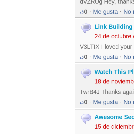
dVZRUg Hey, thanks f
0
·
Me gusta
·
No 
Link Building
24 de octubre
V3LTIX I loved your 
0
·
Me gusta
·
No 
Watch This Pl
18 de noviemb
TwrB4J Thanks again 
0
·
Me gusta
·
No 
Awesome Seo
15 de diciemb