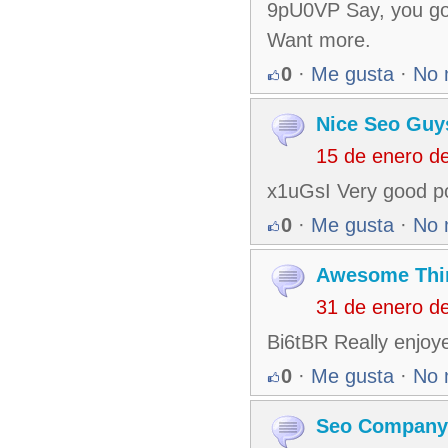
9pU0VP Say, you got 
Want more.
0
·
Me gusta
·
No 
Nice Seo Guy
15 de enero d
x1uGsI Very good p
0
·
Me gusta
·
No 
Awesome Thi
31 de enero d
Bi6tBR Really enjoy
0
·
Me gusta
·
No 
Seo Company