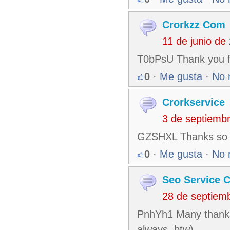
Crorkzz Com
11 de junio de
T0bPsU Thank you fo
0
·
Me gusta
·
No 
Crorkservice
3 de septiemb
GZSHXL Thanks so m
0
·
Me gusta
·
No 
Seo Service C
28 de septiem
PnhYh1 Many thanks f
always, btw)