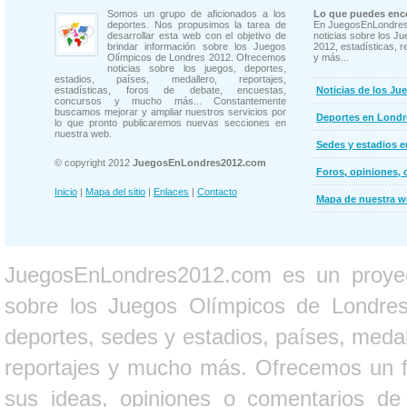
Somos un grupo de aficionados a los
Lo que puedes enco
deportes. Nos propusimos la tarea de
En JuegosEnLondres
desarrollar esta web con el objetivo de
noticias sobre los J
brindar información sobre los Juegos
2012, estadísticas, r
Olímpicos de Londres 2012. Ofrecemos
y más...
noticias sobre los juegos, deportes,
estadios, países, medallero, reportajes,
estadísticas, foros de debate, encuestas,
Noticias de los Ju
concursos y mucho más... Constantemente
buscamos mejorar y ampliar nuestros servicios por
Deportes en Londr
lo que pronto publicaremos nuevas secciones en
nuestra web.
Sedes y estadios 
© copyright 2012
JuegosEnLondres2012.com
Foros, opiniones, 
Inicio
|
Mapa del sitio
|
Enlaces
|
Contacto
Mapa de nuestra 
JuegosEnLondres2012.com es un proyect
sobre los Juegos Olímpicos de Londres 
deportes, sedes y estadios, países, medall
reportajes y mucho más. Ofrecemos un fo
sus ideas, opiniones o comentarios d