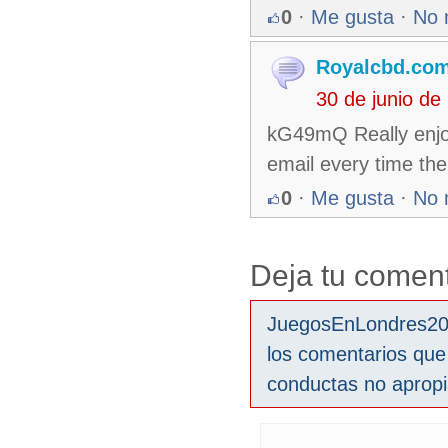
0
·
Me gusta
·
No 
Royalcbd.co
30 de junio d
kG49mQ Really enjoye
email every time ther
0
·
Me gusta
·
No 
Deja tu coment
JuegosEnLondres2012
los comentarios que
conductas no aprop