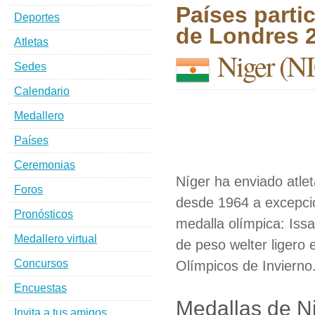
Países parti
Deportes
de Londres 
Atletas
Niger
(NI
Sedes
Calendario
Medallero
Países
Ceremonias
Níger ha enviado atle
Foros
desde 1964 a excepci
Pronósticos
medalla olímpica: Iss
Medallero virtual
de peso welter ligero
Concursos
Olímpicos de Invierno
Encuestas
Medallas de N
Invita a tus amigos