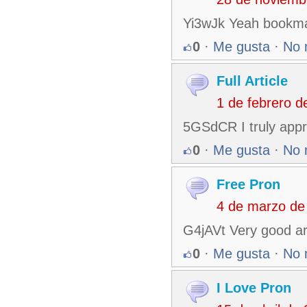
Yi3wJk Yeah bookmak
0
·
Me gusta
·
No 
Full Article
1 de febrero 
5GSdCR I truly appre
0
·
Me gusta
·
No 
Free Pron
4 de marzo de
G4jAVt Very good art
0
·
Me gusta
·
No 
I Love Pron