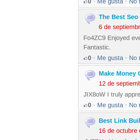
0
·
Me gusta
·
No 
The Best Seo 
6 de septiemb
Fo4ZC9 Enjoyed ever
Fantastic.
0
·
Me gusta
·
No 
Make Money 
12 de septiem
JIX8oW I truly appre
0
·
Me gusta
·
No 
Best Link Bui
16 de octubre