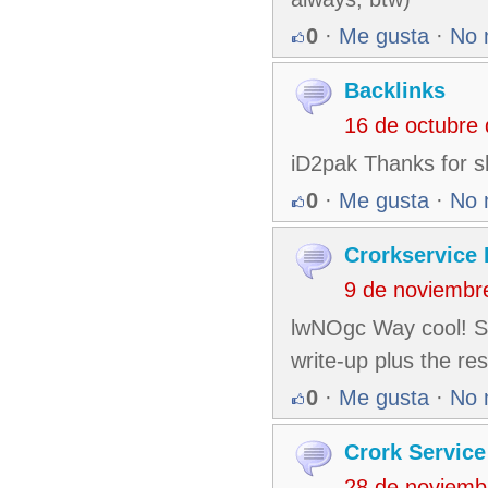
0
·
Me gusta
·
No 
Backlinks
16 de octubre
iD2pak Thanks for sha
0
·
Me gusta
·
No 
Crorkservice 
9 de noviembr
lwNOgc Way cool! Som
write-up plus the re
0
·
Me gusta
·
No 
Crork Service
28 de noviemb