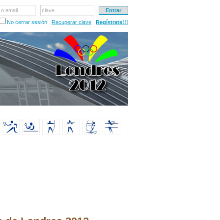
 o email
clave
No cerrar sesión
Recuperar clave
Regístrate!!!