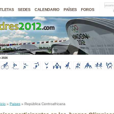
usuario
TLETAS
SEDES
CALENDARIO
PAÍSES
FOROS
e 2026
icio
»
Paises
» República Centroafricana