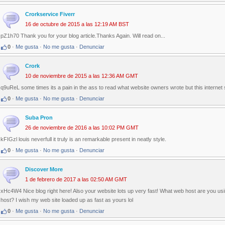
Crorkservice Fiverr
16 de octubre de 2015 a las 12:19 AM BST
pZ1h70 Thank you for your blog article.Thanks Again. Will read on...
0
·
Me gusta
·
No me gusta
·
Denunciar
Crork
10 de noviembre de 2015 a las 12:36 AM GMT
q9uReL some times its a pain in the ass to read what website owners wrote but this internet s
0
·
Me gusta
·
No me gusta
·
Denunciar
Suba Pron
26 de noviembre de 2016 a las 10:02 PM GMT
kFIGzl louis neverfull it truly is an remarkable present in neatly style.
0
·
Me gusta
·
No me gusta
·
Denunciar
Discover More
1 de febrero de 2017 a las 02:50 AM GMT
xHc4W4 Nice blog right here! Also your website lots up very fast! What web host are you using
host? I wish my web site loaded up as fast as yours lol
0
·
Me gusta
·
No me gusta
·
Denunciar