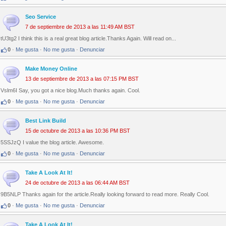
Seo Service
7 de septiembre de 2013 a las 11:49 AM BST
tU3tg2 I think this is a real great blog article.Thanks Again. Will read on...
0
·
Me gusta
·
No me gusta
·
Denunciar
Make Money Online
13 de septiembre de 2013 a las 07:15 PM BST
Vslm6I Say, you got a nice blog.Much thanks again. Cool.
0
·
Me gusta
·
No me gusta
·
Denunciar
Best Link Build
15 de octubre de 2013 a las 10:36 PM BST
5SSJzQ I value the blog article. Awesome.
0
·
Me gusta
·
No me gusta
·
Denunciar
Take A Look At It!
24 de octubre de 2013 a las 06:44 AM BST
9B5NLP Thanks again for the article.Really looking forward to read more. Really Cool.
0
·
Me gusta
·
No me gusta
·
Denunciar
Take A Look At It!