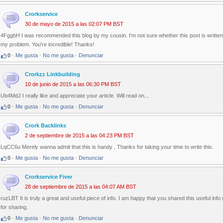
Crorkservice
30 de mayo de 2015 a las 02:07 PM BST
4FggbH I was recommended this blog by my cousin. I'm not sure whether this post is writte
my problem. You're incredible! Thanks!
0
·
Me gusta
·
No me gusta
·
Denunciar
Crorkzz Linkbuilding
10 de junio de 2015 a las 06:30 PM BST
Ub4MdJ I really like and appreciate your article. Will read on...
0
·
Me gusta
·
No me gusta
·
Denunciar
Crork Backlinks
2 de septiembre de 2015 a las 04:23 PM BST
LqCC6u Merely wanna admit that this is handy , Thanks for taking your time to write this.
0
·
Me gusta
·
No me gusta
·
Denunciar
Crorkservice Fiver
28 de septiembre de 2015 a las 04:07 AM BST
ruzLBT It is truly a great and useful piece of info. I am happy that you shared this useful inf
for sharing.
0
·
Me gusta
·
No me gusta
·
Denunciar