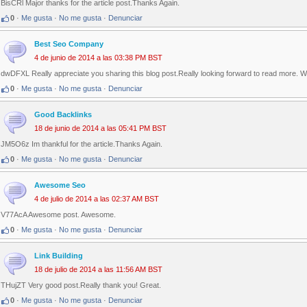
BisCRl Major thanks for the article post.Thanks Again.
0
·
Me gusta
·
No me gusta
·
Denunciar
Best Seo Company
4 de junio de 2014 a las 03:38 PM BST
dwDFXL Really appreciate you sharing this blog post.Really looking forward to read more. 
0
·
Me gusta
·
No me gusta
·
Denunciar
Good Backlinks
18 de junio de 2014 a las 05:41 PM BST
JM5O6z Im thankful for the article.Thanks Again.
0
·
Me gusta
·
No me gusta
·
Denunciar
Awesome Seo
4 de julio de 2014 a las 02:37 AM BST
V77AcA Awesome post. Awesome.
0
·
Me gusta
·
No me gusta
·
Denunciar
Link Building
18 de julio de 2014 a las 11:56 AM BST
THujZT Very good post.Really thank you! Great.
0
·
Me gusta
·
No me gusta
·
Denunciar