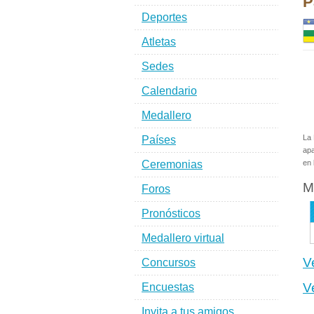
P
Deportes
Atletas
Sedes
Calendario
Medallero
La 
Países
apa
Ceremonias
en 
M
Foros
Pronósticos
Medallero virtual
V
Concursos
V
Encuestas
Invita a tus amigos