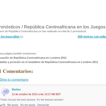
ronósticos / República Centroafricana en los Juego
avor de República Centroafricana se han realizado un total de 2 pronósticos:
8 kg masculino
400 metros con vall
(1)
esa página también incluiremos:
tuación de República Centroafricana en Londres 2012
dallas y posición en el medallero de República Centroafricana en Londres 2012
1 Comentarios:
Deja tu comentario
Marlien
12 de octubre de 2012 a las 10:27 AM BST
That's not just the best ansewr. It's the bestest answer!
0
·
Me gusta
·
No me gusta
·
Denunciar