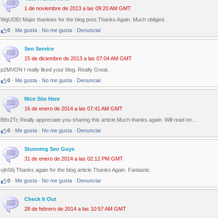
1 de noviembre de 2013 a las 09:20 AM GMT
WgUDEt Major thankies for the blog post.Thanks Again. Much obliged.
0
·
Me gusta
·
No me gusta
·
Denunciar
Seo Service
15 de diciembre de 2013 a las 07:04 AM GMT
p2MVON I really liked your blog. Really Great.
0
·
Me gusta
·
No me gusta
·
Denunciar
Nice Site Here
16 de enero de 2014 a las 07:41 AM GMT
B8x2Tc Really appreciate you sharing this article.Much thanks again. Will read on...
0
·
Me gusta
·
No me gusta
·
Denunciar
Stunning Seo Guys
31 de enero de 2014 a las 02:12 PM GMT
vjhS6j Thanks again for the blog article.Thanks Again. Fantastic.
0
·
Me gusta
·
No me gusta
·
Denunciar
Check It Out
28 de febrero de 2014 a las 10:57 AM GMT