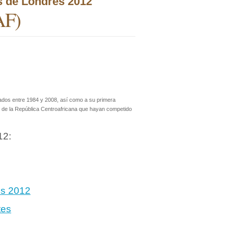
s de Londres 2012
AF)
rados entre 1984 y 2008, así como a su primera
s de la República Centroafricana que hayan competido
12:
es 2012
tes