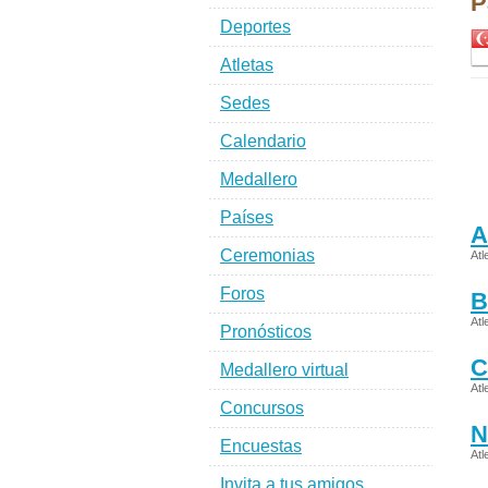
P
Deportes
Atletas
Sedes
Calendario
Medallero
Países
A
Ceremonias
Atl
Foros
B
Atl
Pronósticos
C
Medallero virtual
Atl
Concursos
N
Encuestas
Atl
Invita a tus amigos