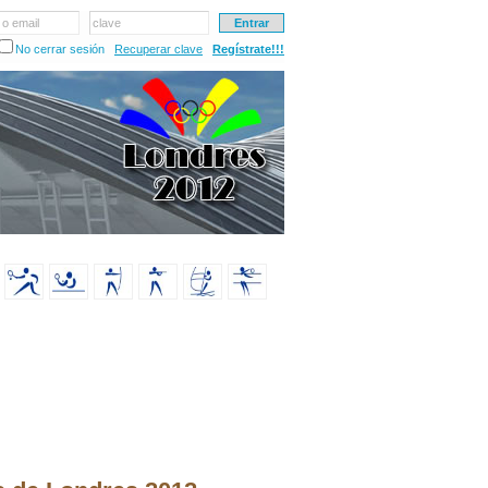
 o email
clave
No cerrar sesión
Recuperar clave
Regístrate!!!