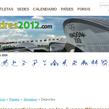
usuario
TLETAS
SEDES
CALENDARIO
PAÍSES
FOROS
e 2026
icio
»
Paises
»
Singapur
» Deportes