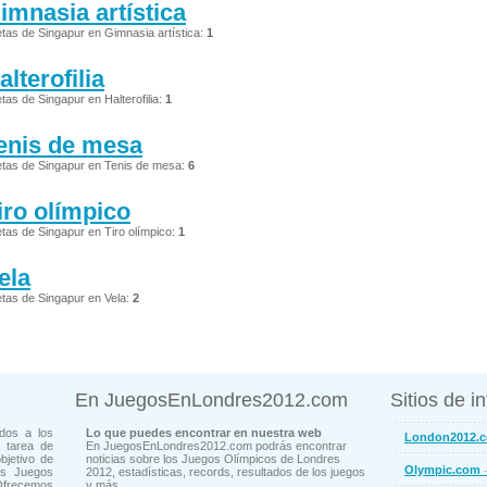
imnasia artística
etas de Singapur en Gimnasia artística:
1
alterofilia
etas de Singapur en Halterofilia:
1
enis de mesa
etas de Singapur en Tenis de mesa:
6
iro olímpico
etas de Singapur en Tiro olímpico:
1
ela
etas de Singapur en Vela:
2
En JuegosEnLondres2012.com
Sitios de i
dos a los
Lo que puedes encontrar en nuestra web
London2012.
 tarea de
En JuegosEnLondres2012.com podrás encontrar
bjetivo de
noticias sobre los Juegos Olímpicos de Londres
-
Olympic.com
os Juegos
2012, estadísticas, records, resultados de los juegos
Ofrecemos
y más...