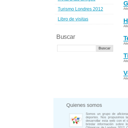
G
Turismo Londres 2012
Atl
Libro de visitas
H
Atl
Buscar
T
Atl
T
Atl
V
Atl
Quienes somos
Somos un grupo de aficiona
deportes. Nos propusimos la
desarrollar esta web con el o
brindar información sobre l
Olímpicos de Londres 2012. 