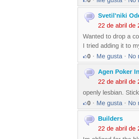
0
·
Me gusta
·
No 
Svetil'niki O
22 de abril de
Wanted to drop a co
I tried adding it to
0
·
Me gusta
·
No 
Agen Poker I
22 de abril de
openly lesbian. Stic
0
·
Me gusta
·
No 
Builders
22 de abril de