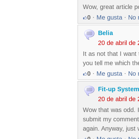
Wow, great article p
0
·
Me gusta
·
No 
Belia
20 de abril de
It as not that I want
you tell me which t
0
·
Me gusta
·
No 
Fit-up Syste
20 de abril de
Wow that was odd. I 
submit my comment di
again. Anyway, just 