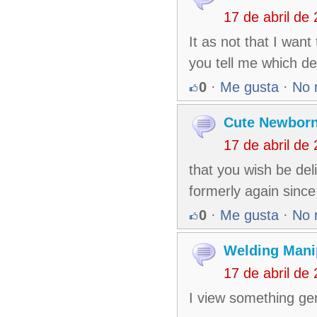
17 de abril de
It as not that I want
you tell me which d
0
·
Me gusta
·
No 
Cute Newborn
17 de abril de
that you wish be del
formerly again since
0
·
Me gusta
·
No 
Welding Mani
17 de abril de
I view something genu