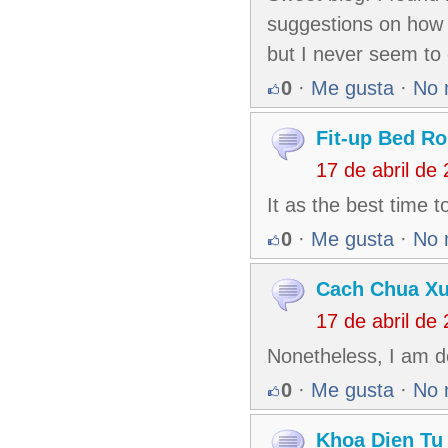
suggestions on how t
but I never seem to 
0
·
Me gusta
·
No 
Fit-up Bed Ro
17 de abril de
It as the best time 
0
·
Me gusta
·
No 
Cach Chua Xu
17 de abril de
Nonetheless, I am d
0
·
Me gusta
·
No 
Khoa Dien Tu