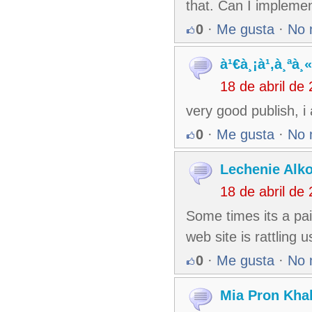
that. Can I impleme
0
·
Me gusta
·
No 
à¹€à¸¡à¹‚à¸ªà
18 de abril de
very good publish, i 
0
·
Me gusta
·
No 
Lechenie Alk
18 de abril de
Some times its a pai
web site is rattling u
0
·
Me gusta
·
No 
Mia Pron Khal