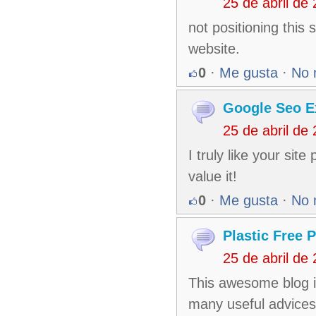
25 de abril de
not positioning this
website.
0
·
Me gusta
·
No 
Google Seo E
25 de abril de
I truly like your sit
value it!
0
·
Me gusta
·
No 
Plastic Free 
25 de abril de
This awesome blog is
many useful advices 