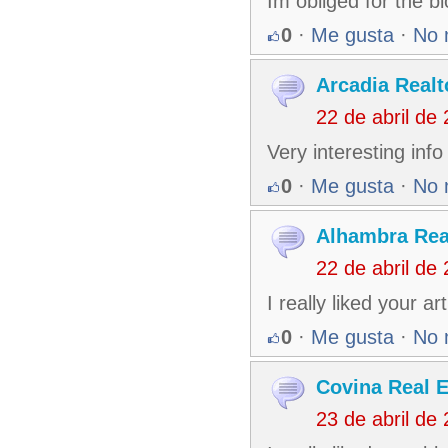
Im obliged for the b
0
·
Me gusta
·
No 
Arcadia Realt
22 de abril de
Very interesting info
0
·
Me gusta
·
No 
Alhambra Rea
22 de abril de
I really liked your 
0
·
Me gusta
·
No 
Covina Real E
23 de abril de