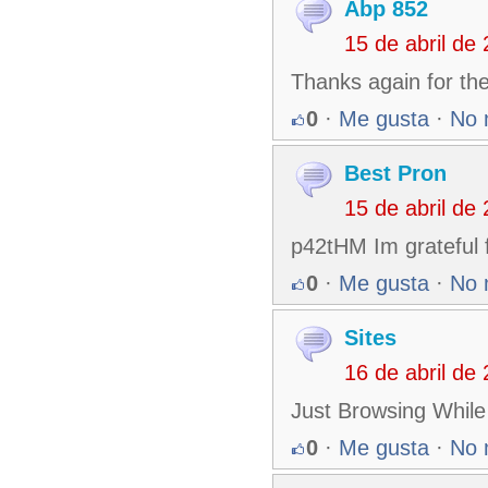
Abp 852
15 de abril de
Thanks again for the
0
·
Me gusta
·
No 
Best Pron
15 de abril de
p42tHM Im grateful 
0
·
Me gusta
·
No 
Sites
16 de abril de
Just Browsing While 
0
·
Me gusta
·
No 