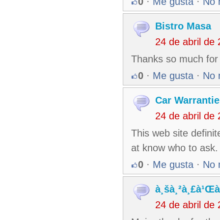
0
·
Me gusta
·
No 
Bistro Masa
24 de abril de
Thanks so much for t
0
·
Me gusta
·
No 
Car Warranti
24 de abril de
This web site definit
at know who to ask.
0
·
Me gusta
·
No 
à¸šà¸²à¸£à¹Œà
24 de abril de