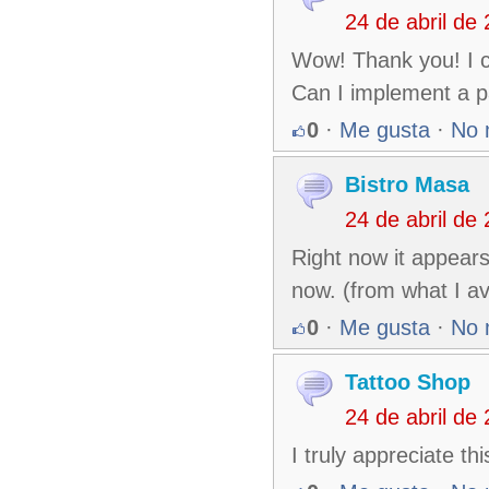
24 de abril de
Wow! Thank you! I c
Can I implement a p
0
·
Me gusta
·
No 
Bistro Masa
24 de abril de
Right now it appears
now. (from what I av
0
·
Me gusta
·
No 
Tattoo Shop
24 de abril de
I truly appreciate th