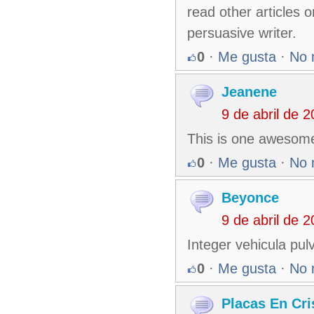
read other articles 
persuasive writer.
0
·
Me gusta
·
No 
Jeanene
9 de abril de 
This is one awesome
0
·
Me gusta
·
No 
Beyonce
9 de abril de 
Integer vehicula pulvi
0
·
Me gusta
·
No 
Placas En Cri