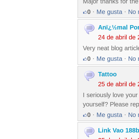
Major thanks for the
0
·
Me gusta
·
No 
Anï¿½mal Po
24 de abril de
Very neat blog artic
0
·
Me gusta
·
No 
Tattoo
25 de abril de
I seriously love you
yourself? Please rep
0
·
Me gusta
·
No 
Link Vao 188b