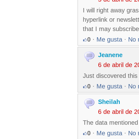
I will right away gra
hyperlink or newslet
that I may subscrib
0
·
Me gusta
·
No 
Jeanene
6 de abril de 
Just discovered this
0
·
Me gusta
·
No 
Sheilah
6 de abril de 
The data mentioned w
0
·
Me gusta
·
No 