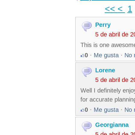
<<
<
1
Perry
5 de abril de 
This is one awesome
0
·
Me gusta
·
No 
Lorene
5 de abril de 
Well I definitely enj
for accurate plannin
0
·
Me gusta
·
No 
Georgianna
5 de abril de 