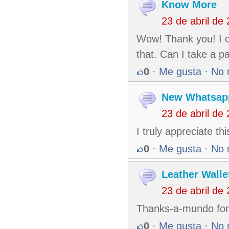
Know More
23 de abril de
Wow! Thank you! I c
that. Can I take a p
0
·
Me gusta
·
No 
New Whatsap
23 de abril de
I truly appreciate th
0
·
Me gusta
·
No 
Leather Walle
23 de abril de
Thanks-a-mundo for 
0
·
Me gusta
·
No 