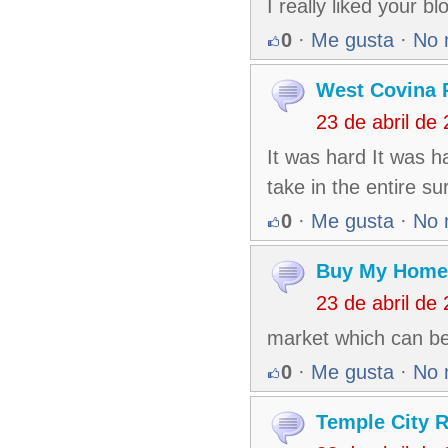
I really liked your b
0
·
Me gusta
·
No 
West Covina 
23 de abril de
It was hard It was ha
take in the entire s
0
·
Me gusta
·
No 
Buy My Home 
23 de abril de
market which can be 
0
·
Me gusta
·
No 
Temple City R