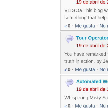
19 de abril de
VLIGOa This blog was
something that help
0
·
Me gusta
·
No 
Tour Operato
19 de abril de
You have remarked ve
truth in action. by 
0
·
Me gusta
·
No 
Automated W
19 de abril de
Whispering Misty So
0
·
Me gusta
·
No 