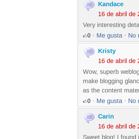
Kandace
16 de abril de
Very interesting det
0
·
Me gusta
·
No 
Kristy
16 de abril de
Wow, superb weblog 
make blogging glance
as the content mater
0
·
Me gusta
·
No 
Carin
16 de abril de
Sweet blog! I found