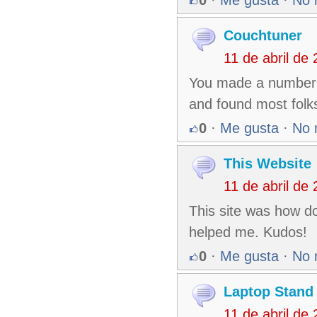
0
·
Me gusta
·
No 
Couchtuner
11 de abril de
You made a number of
and found most folks
0
·
Me gusta
·
No 
This Website
11 de abril de
This site was how do
helped me. Kudos!
0
·
Me gusta
·
No 
Laptop Stand
11 de abril de