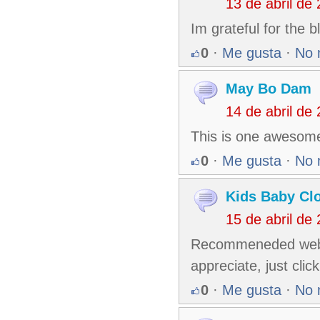
13 de abril de
Im grateful for the 
0
·
Me gusta
·
No 
May Bo Dam
14 de abril de
This is one awesome 
0
·
Me gusta
·
No 
Kids Baby Cl
15 de abril de
Recommeneded websit
appreciate, just click
0
·
Me gusta
·
No 