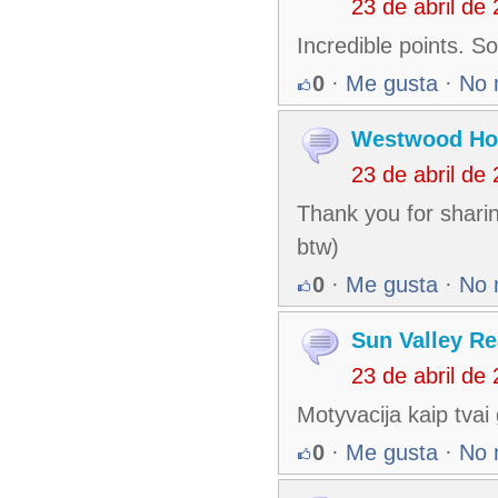
23 de abril de
Incredible points. 
0
·
Me gusta
·
No 
Westwood Ho
23 de abril de
Thank you for sharin
btw)
0
·
Me gusta
·
No 
Sun Valley Re
23 de abril de
Motyvacija kaip tvai
0
·
Me gusta
·
No 