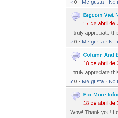
0
·
Me gusta
·
No 
Bigcoin Viet
17 de abril de
I truly appreciate th
0
·
Me gusta
·
No 
Column And 
18 de abril de
I truly appreciate t
0
·
Me gusta
·
No 
For More Info
18 de abril de
Wow! Thank you! I c