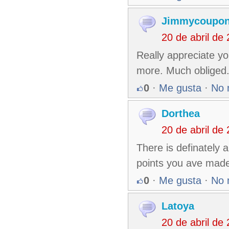
Jimmycoupo
20 de abril de
Really appreciate yo
more. Much obliged.
0
·
Me gusta
·
No 
Dorthea
20 de abril de
There is definately a 
points you ave mad
0
·
Me gusta
·
No 
Latoya
20 de abril de