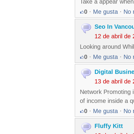
Take a appear when
0
·
Me gusta
·
No 
Seo In Vanco
12 de abril de
Looking around Whil
0
·
Me gusta
·
No 
Digital Busin
13 de abril de
Network Promoting is
of income inside a qu
0
·
Me gusta
·
No 
Fluffy Kitt