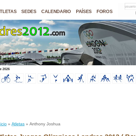
usuario
TLETAS
SEDES
CALENDARIO
PAÍSES
FOROS
e 2026
icio
»
Atletas
» Anthony Joshua