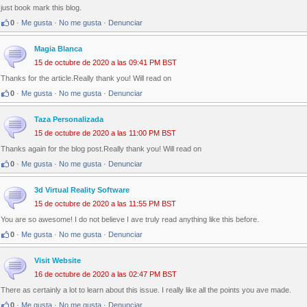
just book mark this blog.
0
·
Me gusta
·
No me gusta
·
Denunciar
Magia Blanca
15 de octubre de 2020 a las 09:41 PM BST
Thanks for the article.Really thank you! Will read on
0
·
Me gusta
·
No me gusta
·
Denunciar
Taza Personalizada
15 de octubre de 2020 a las 11:00 PM BST
Thanks again for the blog post.Really thank you! Will read on
0
·
Me gusta
·
No me gusta
·
Denunciar
3d Virtual Reality Software
15 de octubre de 2020 a las 11:55 PM BST
You are so awesome! I do not believe I ave truly read anything like this before.
0
·
Me gusta
·
No me gusta
·
Denunciar
Visit Website
16 de octubre de 2020 a las 02:47 PM BST
There as certainly a lot to learn about this issue. I really like all the points you ave made.
0
·
Me gusta
·
No me gusta
·
Denunciar