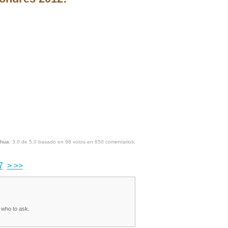
shua
:
3.0
de
5.0
basado en
98
votos en
650
comentarios.
7
>
>>
w who to ask.