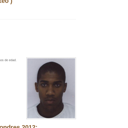
eo )
ños de edad.
ondres 2012: