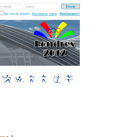
 o email
clave
No cerrar sesión
Recuperar clave
Regístrate!!!