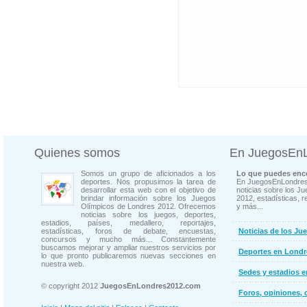
Quienes somos
En JuegosEn
Somos un grupo de aficionados a los
Lo que puedes enco
deportes. Nos propusimos la tarea de
En JuegosEnLondres
desarrollar esta web con el objetivo de
noticias sobre los J
brindar información sobre los Juegos
2012, estadísticas, r
Olímpicos de Londres 2012. Ofrecemos
y más...
noticias sobre los juegos, deportes,
estadios, países, medallero, reportajes,
estadísticas, foros de debate, encuestas,
Noticias de los Ju
concursos y mucho más... Constantemente
buscamos mejorar y ampliar nuestros servicios por
Deportes en Londr
lo que pronto publicaremos nuevas secciones en
nuestra web.
Sedes y estadios 
© copyright 2012
JuegosEnLondres2012.com
Foros, opiniones, 