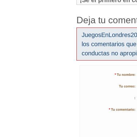
¡Sé el primero en 
Deja tu coment
JuegosEnLondres2012
los comentarios que
conductas no aprop
*
Tu nombre:
Tu correo:
:
*
Tu comentario: