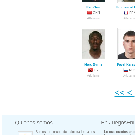
Fan Guo
Emmanuel 
CHN
FR
Atletismo
Atletism
Marc Burns
Pavel Kara
TRI
RU
Atletismo
Atletism
<<
<
Quienes somos
En JuegosEn
Somos un grupo de aficionados a los
Lo que puedes enco