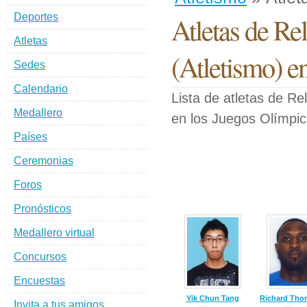
Deportes
Atletas de Re
Atletas
(Atletismo) e
Sedes
Calendario
Lista de atletas de Re
Medallero
en los Juegos Olímpi
Países
Ceremonias
Foros
Pronósticos
Medallero virtual
Concursos
Encuestas
Yik Chun Tang
Richard Th
Invita a tus amigos