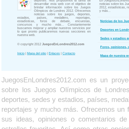
deportes. Nos propusimos la tarea de
En JuegosEnLondres
desarrollar esta web con el objetivo de
noticias sobre los J
brindar información sobre los Juegos
2012, estadísticas, r
Olímpicos de Londres 2012. Ofrecemos
y más...
noticias sobre los juegos, deportes,
estadios, países, medallero, reportajes,
estadísticas, foros de debate, encuestas,
Noticias de los Ju
concursos y mucho más... Constantemente
buscamos mejorar y ampliar nuestros servicios por
Deportes en Londr
lo que pronto publicaremos nuevas secciones en
nuestra web.
Sedes y estadios 
© copyright 2012
JuegosEnLondres2012.com
Foros, opiniones, 
Inicio
|
Mapa del sitio
|
Enlaces
|
Contacto
Mapa de nuestra 
JuegosEnLondres2012.com es un proyect
sobre los Juegos Olímpicos de Londres 
deportes, sedes y estadios, países, medall
reportajes y mucho más. Ofrecemos un fo
sus ideas, opiniones o comentarios d
estrellas favoritas. Así como otras opci