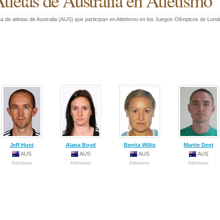
tletas de Australia en Atletismo
ta de atletas de Australia (AUS) que participan en Atletismo en los Juegos Olímpicos de Lon
Jeff Hunt
Alana Boyd
Benita Willis
Martin Dent
AUS
AUS
AUS
AUS
Atletismo
Atletismo
Atletismo
Atletismo