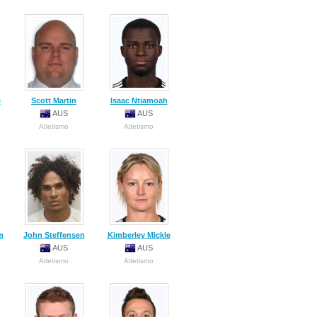
e
Scott Martin
Isaac Ntiamoah
AUS
AUS
Atletismo
Atletismo
m
John Steffensen
Kimberley Mickle
AUS
AUS
Atletismo
Atletismo