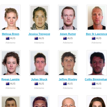
Melissa Breen
Jessica Trengove
Adam Rutter
Ben St Lawrenc
AUS
AUS
AUS
AUS
Atletismo
Atletismo
Atletismo
Atletismo
Regan Lamble
Julian Wruck
Jeffrey Riseley
Collis Birmingha
AUS
AUS
AUS
AUS
Atletismo
Atletismo
Atletismo
Atletismo