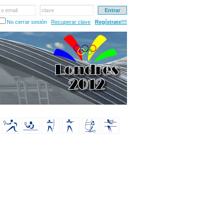
 o email
clave
No cerrar sesión
Recuperar clave
Regístrate!!!