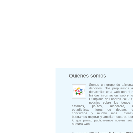
Quienes somos
Somos un grupo de aficiona
deportes. Nos propusimos la
desarrollar esta web con el o
brindar información sobre l
Olímpicos de Londres 2012. 
noticias sobre los juegos, 
estadios, países, medallero, rep
estadísticas, foros de debate, en
concursos y mucho más... Consta
buscamos mejorar y ampliar nuestros ser
lo que pronto publicaremos nuevas sec
nuestra web.