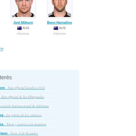
Joel Milburn
Benn Harradine
AUS
AUS
Atletismo
Atletismo
>
nterés
- Sitio Oficial Londres 2012
com
 Sitio Oficial de las Olimpiadas
ciación Internacional de Atletismo
- La pelota de los cubanos
ba
- Viaja y reserva con nosotros
ba
- Serie A de Ecuador
riano