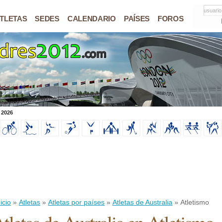
usuario
TLETAS
SEDES
CALENDARIO
PAÍSES
FOROS
 2026
icio
»
Atletas
»
Atletas por países
»
Atletas de Australia
» Atletismo