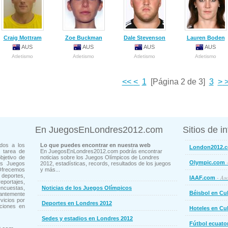
Craig Mottram
Zoe Buckman
Dale Stevenson
Lauren Boden
AUS
AUS
AUS
AUS
Atletismo
Atletismo
Atletismo
Atletismo
<<
<
1
[Página 2 de 3]
3
>
>
En JuegosEnLondres2012.com
Sitios de i
dos a los
Lo que puedes encontrar en nuestra web
London2012.
 tarea de
En JuegosEnLondres2012.com podrás encontrar
bjetivo de
noticias sobre los Juegos Olímpicos de Londres
-
Olympic.com
os Juegos
2012, estadísticas, records, resultados de los juegos
Ofrecemos
y más...
deportes,
- Aso
IAAF.com
ortajes,
cuestas,
Noticias de los Juegos Olímpicos
Béisbol en Cu
ntemente
vicios por
Deportes en Londres 2012
ciones en
Hoteles en Cu
Sedes y estadios en Londres 2012
Fútbol ecuato