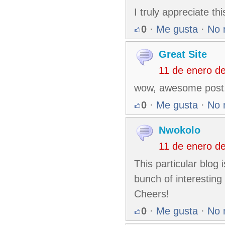
I truly appreciate th
0
·
Me gusta
·
No 
Great Site
11 de enero d
wow, awesome post.R
0
·
Me gusta
·
No 
Nwokolo
11 de enero d
This particular blog
bunch of interesting 
Cheers!
0
·
Me gusta
·
No 