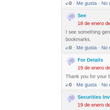
0
·
Me gusta
·
No 
See
18 de enero d
I see something genu
bookmarks.
0
·
Me gusta
·
No 
For Details
19 de enero d
Thank you for your 
0
·
Me gusta
·
No 
Securities In
19 de enero d