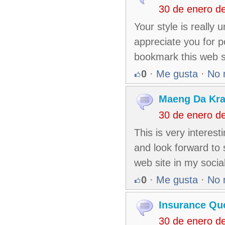
30 de enero d
Your style is really
appreciate you for p
bookmark this web s
0
·
Me gusta
·
No 
Maeng Da Kr
30 de enero d
This is very interest
and look forward to 
web site in my socia
0
·
Me gusta
·
No 
Insurance Qu
30 de enero d