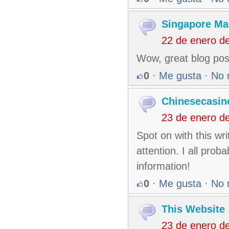
Singapore Mar
22 de enero d
Wow, great blog pos
0
·
Me gusta
·
No 
Chinesecasin
23 de enero d
Spot on with this wri
attention. I all pro
information!
0
·
Me gusta
·
No 
This Website
23 de enero d