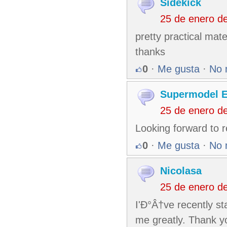
Sidekick
25 de enero d
pretty practical mate
thanks
0
·
Me gusta
·
No 
Supermodel E
25 de enero d
Looking forward to r
0
·
Me gusta
·
No 
Nicolasa
25 de enero d
I'Ð°Â†ve recently sta
me greatly. Thank yo