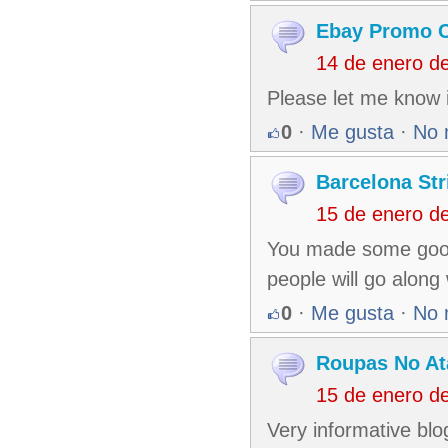
Ebay Promo 
14 de enero d
Please let me know if
0
·
Me gusta
·
No 
Barcelona Str
15 de enero d
You made some good 
people will go along 
0
·
Me gusta
·
No 
Roupas No At
15 de enero d
Very informative blo