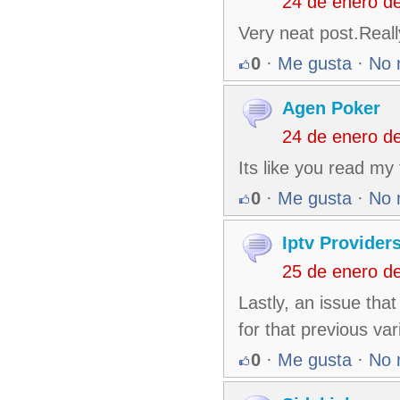
24 de enero d
Very neat post.Reall
0
·
Me gusta
·
No 
Agen Poker
24 de enero d
Its like you read m
0
·
Me gusta
·
No 
Iptv Provider
25 de enero d
Lastly, an issue that
for that previous va
0
·
Me gusta
·
No 