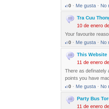
0
·
Me gusta
·
No 
Tra Cuu Thon
10 de enero d
Your favourite reaso
0
·
Me gusta
·
No 
This Website
11 de enero d
There as definately a 
points you have ma
0
·
Me gusta
·
No 
Party Bus To
11 de enero d