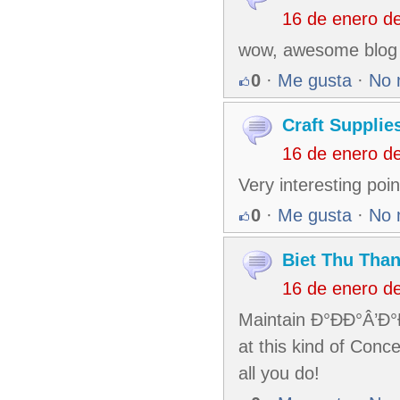
16 de enero d
wow, awesome blog 
0
·
Me gusta
·
No 
Craft Supplie
16 de enero d
Very interesting poi
0
·
Me gusta
·
No 
Biet Thu Tha
16 de enero d
Maintain Ð°ÐÐ°Â’Ð°
at this kind of Conc
all you do!