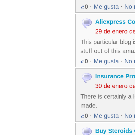
0
·
Me gusta
·
No 
Aliexpress C
29 de enero d
This particular blog 
stuff out of this ama
0
·
Me gusta
·
No 
Insurance Pr
30 de enero d
There is certainly a 
made.
0
·
Me gusta
·
No 
Buy Steroids 