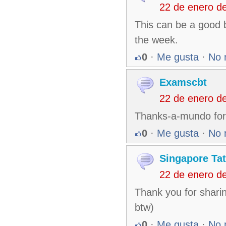
22 de enero d
This can be a good b
the week.
0
·
Me gusta
·
No 
Examscbt
22 de enero d
Thanks-a-mundo for 
0
·
Me gusta
·
No 
Singapore Ta
22 de enero d
Thank you for sharin
btw)
0
·
Me gusta
·
No 