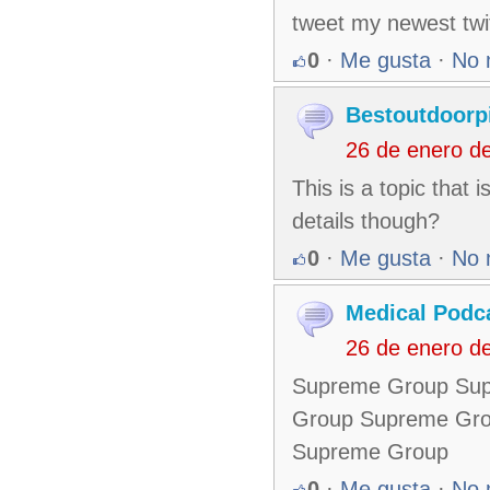
tweet my newest twit
0
·
Me gusta
·
No 
Bestoutdoorp
26 de enero d
This is a topic that
details though?
0
·
Me gusta
·
No 
Medical Podc
26 de enero d
Supreme Group Su
Group Supreme Gr
Supreme Group
0
·
Me gusta
·
No 