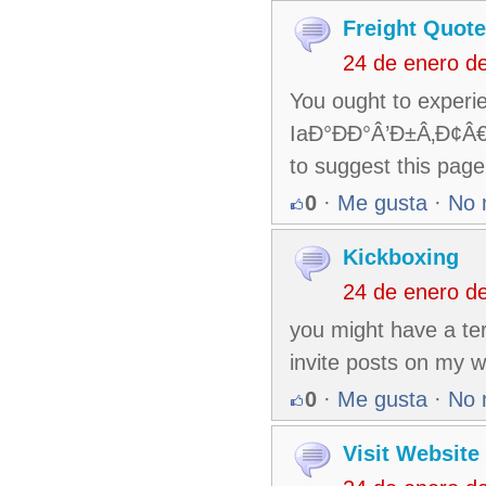
Freight Quote
24 de enero d
You ought to experie
IaÐ°ÐÐ°Â’Ð±Â‚Ð¢
to suggest this page
0
·
Me gusta
·
No 
Kickboxing
24 de enero d
you might have a te
invite posts on my 
0
·
Me gusta
·
No 
Visit Website