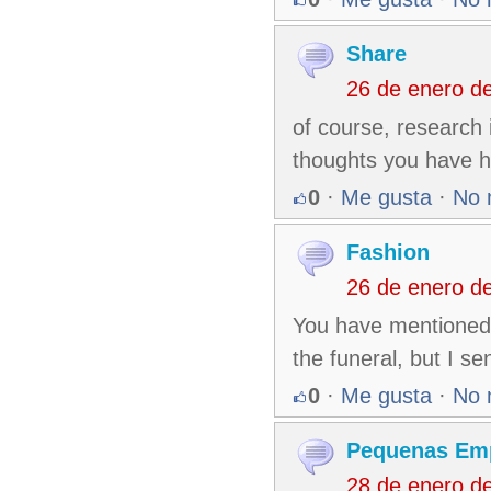
Share
26 de enero d
of course, research i
thoughts you have he
0
·
Me gusta
·
No 
Fashion
26 de enero d
You have mentioned v
the funeral, but I se
0
·
Me gusta
·
No 
Pequenas Em
28 de enero d