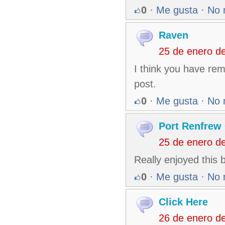
0
·
Me gusta
·
No 
Raven
25 de enero d
I think you have rem
post.
0
·
Me gusta
·
No 
Port Renfrew
25 de enero d
Really enjoyed this
0
·
Me gusta
·
No 
Click Here
26 de enero d