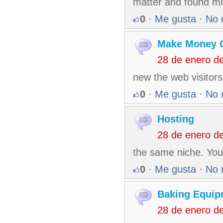
matter and found mos
0
·
Me gusta
·
No 
Make Money 
28 de enero d
new the web visitors
0
·
Me gusta
·
No 
Hosting
28 de enero d
the same niche. Your
0
·
Me gusta
·
No 
Baking Equip
28 de enero d