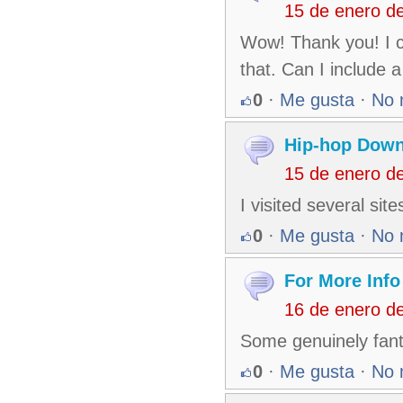
15 de enero d
Wow! Thank you! I c
that. Can I include 
0
·
Me gusta
·
No 
Hip-hop Down
15 de enero d
I visited several sit
0
·
Me gusta
·
No 
For More Info
16 de enero d
Some genuinely fanta
0
·
Me gusta
·
No 