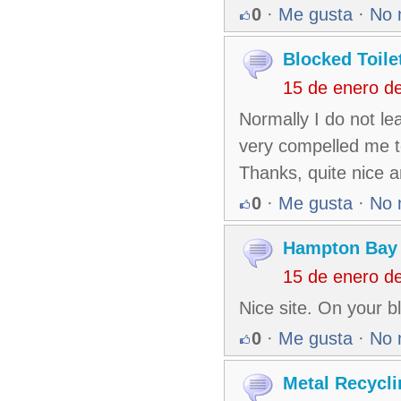
0
·
Me gusta
·
No 
Blocked Toile
15 de enero d
Normally I do not lea
very compelled me to
Thanks, quite nice ar
0
·
Me gusta
·
No 
Hampton Bay
15 de enero d
Nice site. On your blo
0
·
Me gusta
·
No 
Metal Recycli