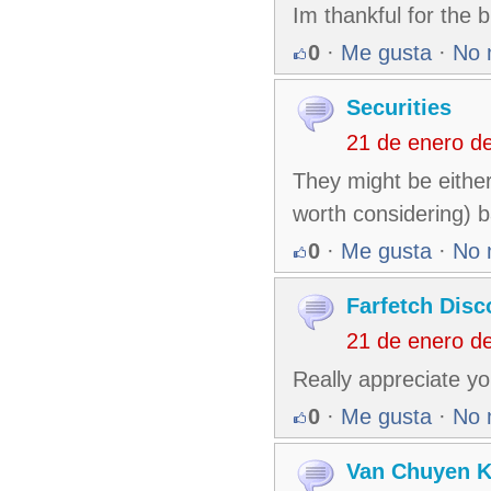
Im thankful for the 
0
·
Me gusta
·
No 
Securities
21 de enero d
They might be either
worth considering) 
0
·
Me gusta
·
No 
Farfetch Dis
21 de enero d
Really appreciate yo
0
·
Me gusta
·
No 
Van Chuyen K