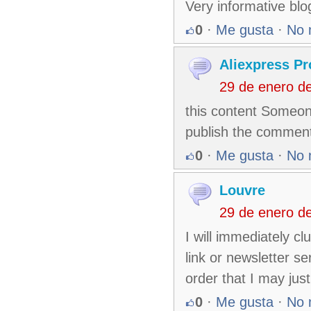
Very informative blo
0
·
Me gusta
·
No 
Aliexpress P
29 de enero d
this content Someon
publish the comment
0
·
Me gusta
·
No 
Louvre
29 de enero d
I will immediately cl
link or newsletter s
order that I may jus
0
·
Me gusta
·
No 