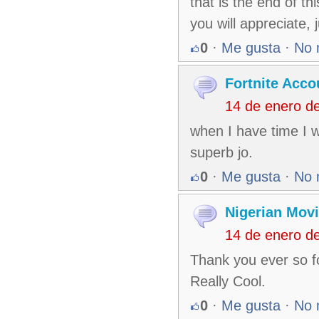
that is the end of t
you will appreciate, 
0
·
Me gusta
·
No 
Fortnite Acco
14 de enero d
when I have time I 
superb jo.
0
·
Me gusta
·
No 
Nigerian Mov
14 de enero d
Thank you ever so fo
Really Cool.
0
·
Me gusta
·
No 