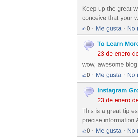
Keep up the great wo
conceive that your we
0
·
Me gusta
·
No 
To Learn Mor
23 de enero d
wow, awesome blog 
0
·
Me gusta
·
No 
Instagram Gr
23 de enero d
This is a great tip e
precise information 
0
·
Me gusta
·
No 