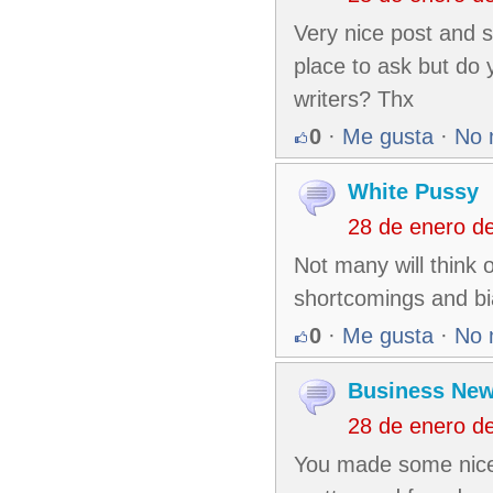
Very nice post and st
place to ask but do
writers? Thx
0
·
Me gusta
·
No 
White Pussy
28 de enero d
Not many will think 
shortcomings and bi
0
·
Me gusta
·
No 
Business New
28 de enero d
You made some nice p