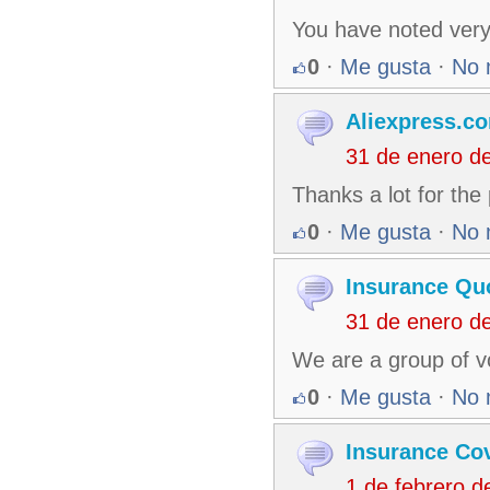
You have noted very 
0
·
Me gusta
·
No 
Aliexpress.c
31 de enero d
Thanks a lot for th
0
·
Me gusta
·
No 
Insurance Qu
31 de enero d
We are a group of v
0
·
Me gusta
·
No 
Insurance Co
1 de febrero 