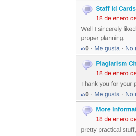
Staff Id Card
18 de enero d
Well I sincerely liked
proper planning.
0
·
Me gusta
·
No 
Plagiarism C
18 de enero d
Thank you for your p
0
·
Me gusta
·
No 
More Informa
18 de enero d
pretty practical stuf