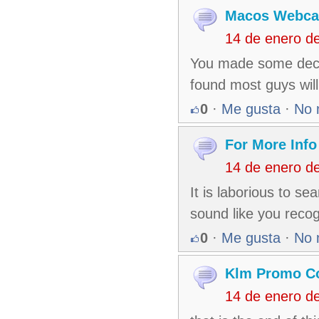
Macos Webca
14 de enero d
You made some decen
found most guys will
0
·
Me gusta
·
No 
For More Info
14 de enero d
It is laborious to s
sound like you reco
0
·
Me gusta
·
No 
Klm Promo C
14 de enero d