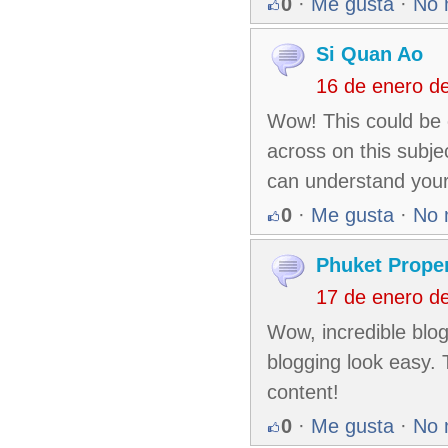
0
·
Me gusta
·
No 
Si Quan Ao
16 de enero d
Wow! This could be o
across on this subjec
can understand your
0
·
Me gusta
·
No 
Phuket Proper
17 de enero d
Wow, incredible blo
blogging look easy. T
content!
0
·
Me gusta
·
No 