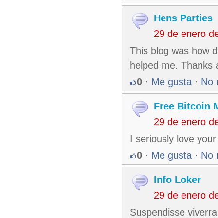
Hens Parties
29 de enero d
This blog was how do
helped me. Thanks a
0
·
Me gusta
·
No 
Free Bitcoin 
29 de enero d
I seriously love your
0
·
Me gusta
·
No 
Info Loker
29 de enero d
Suspendisse viverra, 