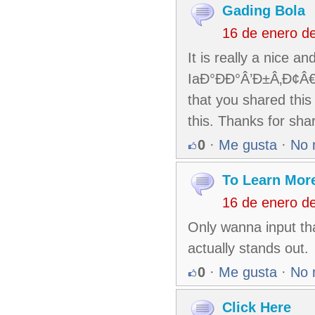
Gading Bola
16 de enero d
It is really a nice an
IaÐ°ÐÐ°Â’Ð±Â‚Ð¢
that you shared this
this. Thanks for shar
0
·
Me gusta
·
No 
To Learn Mor
16 de enero d
Only wanna input tha
actually stands out.
0
·
Me gusta
·
No 
Click Here