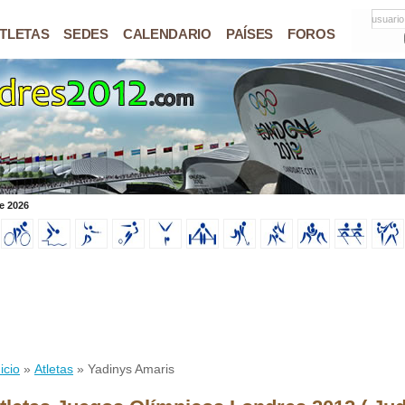
usuario
TLETAS
SEDES
CALENDARIO
PAÍSES
FOROS
e 2026
icio
»
Atletas
» Yadinys Amaris