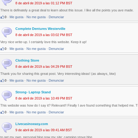
8 de abril de 2019 a las 01:12 PM BST
There is definately a great deal to learn about this issue. I like all the points you ave made.
0
·
Me gusta
·
No me gusta
·
Denunciar
Complete Dentures Westerville
8 de abril de 2019 a las 03:02 PM BST
Very nice write-up. I certainly love this website. Keep it up!
0
·
Me gusta
·
No me gusta
·
Denunciar
Clothing Store
8 de abril de 2019 a las 04:29 PM BST
Thank you for sharing this great post. Very interesting ideas! (as always, btw)
0
·
Me gusta
·
No me gusta
·
Denunciar
Strong- Laptop Stand
8 de abril de 2019 a las 10:49 PM BST
This website was how do I say it? Relevant!! Finally I ave found something that helped me. T
0
·
Me gusta
·
No me gusta
·
Denunciar
Livecasinoeasy.com
9 de abril de 2019 a las 09:41 AM BST
to get my own, personal blog now my site; camping stove bbq