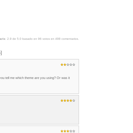
aris
:
2.9
de
5.0
basado en
96
votos en
498
comentarios.
]
uld you tell me which theme are you using? Or was it