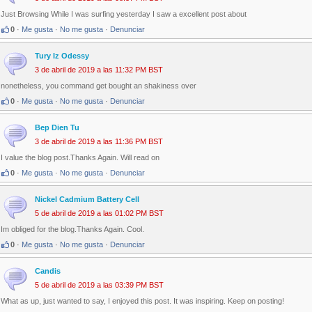
Just Browsing While I was surfing yesterday I saw a excellent post about
0
·
Me gusta
·
No me gusta
·
Denunciar
Tury Iz Odessy
3 de abril de 2019 a las 11:32 PM BST
nonetheless, you command get bought an shakiness over
0
·
Me gusta
·
No me gusta
·
Denunciar
Bep Dien Tu
3 de abril de 2019 a las 11:36 PM BST
I value the blog post.Thanks Again. Will read on
0
·
Me gusta
·
No me gusta
·
Denunciar
Nickel Cadmium Battery Cell
5 de abril de 2019 a las 01:02 PM BST
Im obliged for the blog.Thanks Again. Cool.
0
·
Me gusta
·
No me gusta
·
Denunciar
Candis
5 de abril de 2019 a las 03:39 PM BST
What as up, just wanted to say, I enjoyed this post. It was inspiring. Keep on posting!