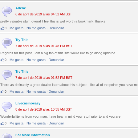
Arlene
6 de abril de 2019 a las 04:32 AM BST
pretty valuable stuff, overall I feel this is well worth a bookmark, thanks
0
·
Me gusta
·
No me gusta
·
Denunciar
Try This
7 de abril de 2019 a las 01:48 PM BST
Regards for this post, I am a big fan of this site would like to go along updated.
0
·
Me gusta
·
No me gusta
·
Denunciar
Try This
7 de abril de 2019 a las 01:52 PM BST
There as definately a great deal to learn about this subject. I like all of the points you have m
0
·
Me gusta
·
No me gusta
·
Denunciar
Livecasinoeasy
8 de abril de 2019 a las 10:35 AM BST
Wonderful items from you, man. I ave bear in mind your stuff prior to and you are
0
·
Me gusta
·
No me gusta
·
Denunciar
For More Information