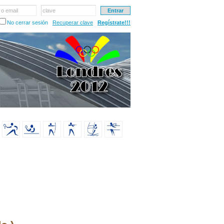
 o email
clave
No cerrar sesión
Recuperar clave
Regístrate!!!