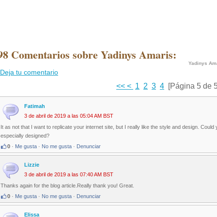
98 Comentarios sobre Yadinys Amaris:
Yadinys Am
Deja tu comentario
<<
<
1
2
3
4
[Página 5 de 5
Fatimah
3 de abril de 2019 a las 05:04 AM BST
It as not that I want to replicate your internet site, but I really like the style and design. Co
especially designed?
0
·
Me gusta
·
No me gusta
·
Denunciar
Lizzie
3 de abril de 2019 a las 07:40 AM BST
Thanks again for the blog article.Really thank you! Great.
0
·
Me gusta
·
No me gusta
·
Denunciar
Elissa