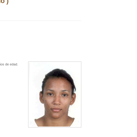
o )
ños de edad.