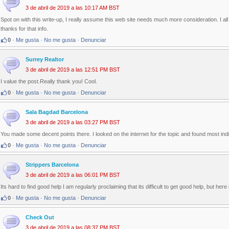
3 de abril de 2019 a las 10:17 AM BST
Spot on with this write-up, I really assume this web site needs much more consideration. I all i
thanks for that info.
0
·
Me gusta
·
No me gusta
·
Denunciar
Surrey Realtor
3 de abril de 2019 a las 12:51 PM BST
I value the post.Really thank you! Cool.
0
·
Me gusta
·
No me gusta
·
Denunciar
Sala Bagdad Barcelona
3 de abril de 2019 a las 03:27 PM BST
You made some decent points there. I looked on the internet for the topic and found most indi
0
·
Me gusta
·
No me gusta
·
Denunciar
Strippers Barcelona
3 de abril de 2019 a las 06:01 PM BST
Its hard to find good help I am regularly proclaiming that its difficult to get good help, but here 
0
·
Me gusta
·
No me gusta
·
Denunciar
Check Out
3 de abril de 2019 a las 08:37 PM BST