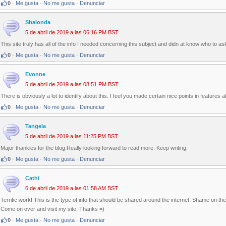
0
·
Me gusta
·
No me gusta
·
Denunciar
Shalonda
5 de abril de 2019 a las 06:16 PM BST
This site truly has all of the info I needed concerning this subject and didn at know who to as
0
·
Me gusta
·
No me gusta
·
Denunciar
Evonne
5 de abril de 2019 a las 08:51 PM BST
There is obviously a lot to identify about this. I feel you made certain nice points in features a
0
·
Me gusta
·
No me gusta
·
Denunciar
Tangela
5 de abril de 2019 a las 11:25 PM BST
Major thankies for the blog.Really looking forward to read more. Keep writing.
0
·
Me gusta
·
No me gusta
·
Denunciar
Cathi
6 de abril de 2019 a las 01:58 AM BST
Terrific work! This is the type of info that should be shared around the internet. Shame on the
Come on over and visit my site. Thanks =)
0
·
Me gusta
·
No me gusta
·
Denunciar