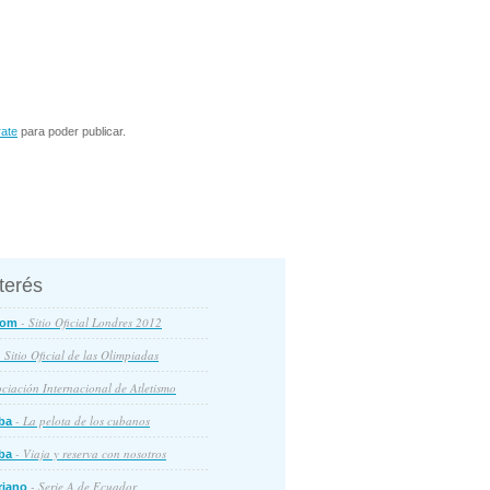
rate
para poder publicar.
nterés
- Sitio Oficial Londres 2012
com
 Sitio Oficial de las Olimpiadas
ciación Internacional de Atletismo
- La pelota de los cubanos
ba
- Viaja y reserva con nosotros
ba
- Serie A de Ecuador
riano