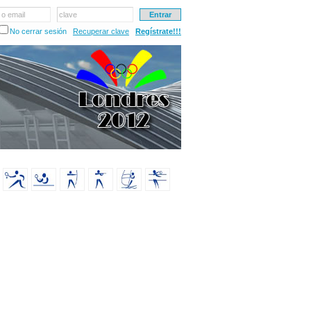
 o email
clave
No cerrar sesión
Recuperar clave
Regístrate!!!