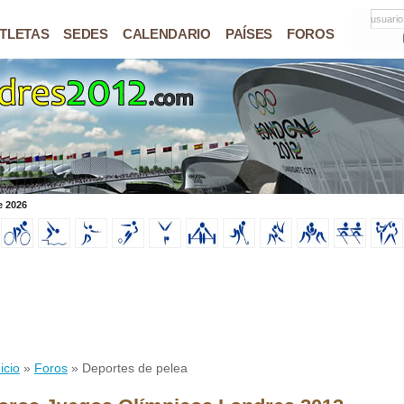
usuario
TLETAS
SEDES
CALENDARIO
PAÍSES
FOROS
e 2026
icio
»
Foros
» Deportes de pelea