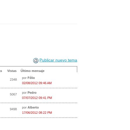
Publicar nuevo tema
as
Vistas
Último mensaje
por
Félix
2348
02/08/2012 09:46 AM
por
Pedro
5067
07/07/2012 09:41 PM
por
Alberto
9498
17/06/2012 08:22 PM