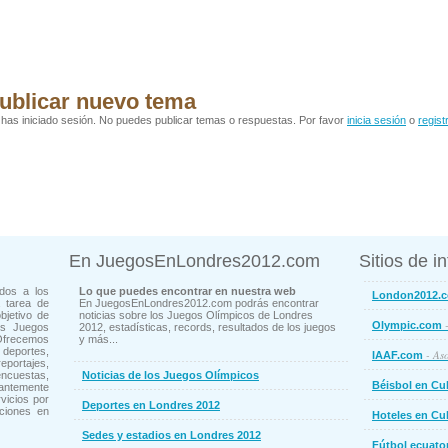
ublicar nuevo tema
has iniciado sesión. No puedes publicar temas o respuestas. Por favor
inicia sesión
o
regist
En JuegosEnLondres2012.com
Sitios de i
dos a los
Lo que puedes encontrar en nuestra web
London2012.
 tarea de
En JuegosEnLondres2012.com podrás encontrar
bjetivo de
noticias sobre los Juegos Olímpicos de Londres
-
Olympic.com
os Juegos
2012, estadísticas, records, resultados de los juegos
Ofrecemos
y más...
deportes,
- Aso
IAAF.com
ortajes,
cuestas,
Noticias de los Juegos Olímpicos
Béisbol en Cu
ntemente
vicios por
Deportes en Londres 2012
ciones en
Hoteles en Cu
Sedes y estadios en Londres 2012
Fútbol ecuato