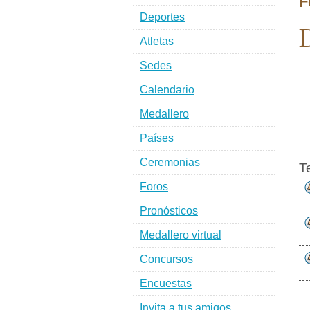
F
Deportes
D
Atletas
Sedes
Calendario
Medallero
Países
Ceremonias
T
Foros
Pronósticos
Medallero virtual
Concursos
Encuestas
Invita a tus amigos