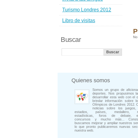
Turismo Londres 2012
Libro de visitas
P
No 
Buscar
Quienes somos
Somos un grupo de aficiona
deportes. Nos propusimos la
desarrollar esta web con el o
brindar información sobre l
Olímpicos de Londres 2012. 
noticias sobre los juegos, 
estadios, países, medallero, rep
estadísticas, foros de debate, en
concursos y mucho más... Consta
buscamos mejorar y ampliar nuestros ser
lo que pronto publicaremos nuevas sec
nuestra web.