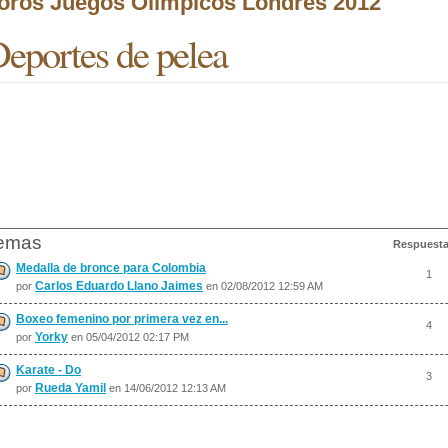
oros Juegos Olímpicos Londres 2012
eportes de pelea
emas
Respuest
Medalla de bronce para Colombia
1
Carlos Eduardo Llano Jaimes
por
en 02/08/2012 12:59 AM
Boxeo femenino por primera vez en...
4
Yorky
por
en 05/04/2012 02:17 PM
Karate - Do
3
Rueda Yamil
por
en 14/06/2012 12:13 AM