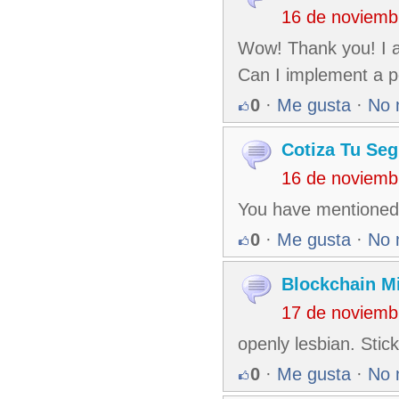
16 de noviemb
Wow! Thank you! I a
Can I implement a po
0
·
Me gusta
·
No 
Cotiza Tu Se
16 de noviemb
You have mentioned v
0
·
Me gusta
·
No 
Blockchain M
17 de noviemb
openly lesbian. Stic
0
·
Me gusta
·
No 