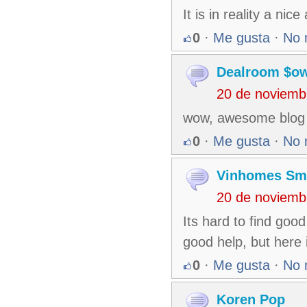
It is in reality a nic
0
·
Me gusta
·
No 
Dealroom $ow
20 de noviemb
wow, awesome blog 
0
·
Me gusta
·
No 
Vinhomes Sma
20 de noviemb
Its hard to find good
good help, but here 
0
·
Me gusta
·
No 
Koren Pop