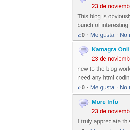
23 de noviemb
This blog is obvious
bunch of interesting s
0
·
Me gusta
·
No 
Kamagra Onli
23 de noviemb
new to the blog worl
need any html codin
0
·
Me gusta
·
No 
More Info
23 de noviemb
I truly appreciate t