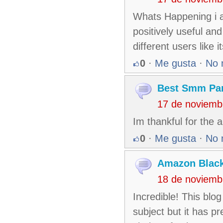
Whats Happening i am
positively useful and
different users like 
0
·
Me gusta
·
No 
Best Smm Pa
17 de noviemb
Im thankful for the 
0
·
Me gusta
·
No 
Amazon Black
18 de noviemb
Incredible! This blog
subject but it has 