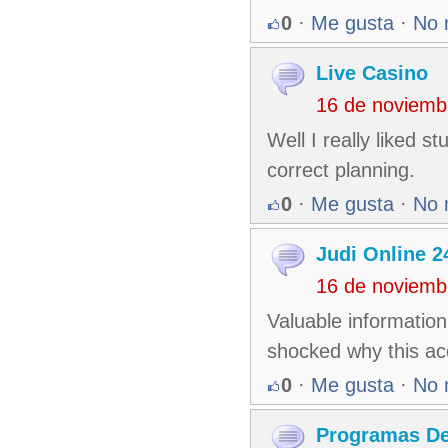
0
·
Me gusta
·
No 
Live Casino
16 de noviemb
Well I really liked st
correct planning.
0
·
Me gusta
·
No 
Judi Online 
16 de noviemb
Valuable information
shocked why this acc
0
·
Me gusta
·
No 
Programas De