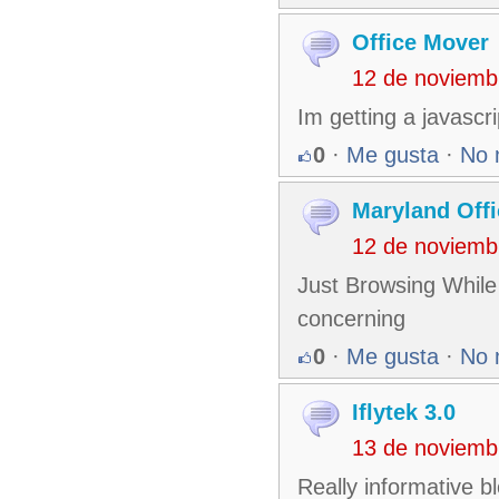
Office Mover
12 de noviemb
Im getting a javascri
0
·
Me gusta
·
No 
Maryland Off
12 de noviemb
Just Browsing While 
concerning
0
·
Me gusta
·
No 
Iflytek 3.0
13 de noviemb
Really informative b