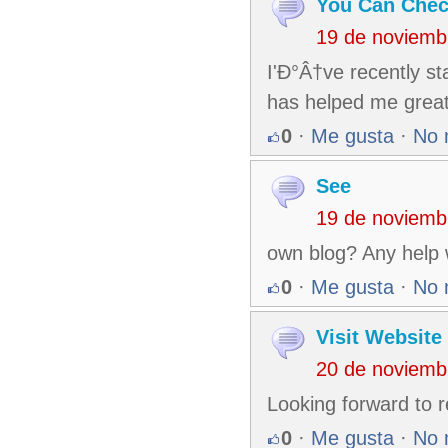
You Can Che
19 de noviemb
I'Ð°Â†ve recently st
has helped me greatl
0
·
Me gusta
·
No 
See
19 de noviemb
own blog? Any help 
0
·
Me gusta
·
No 
Visit Website
20 de noviemb
Looking forward to 
0
·
Me gusta
·
No 