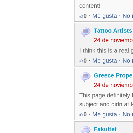
content!
0
·
Me gusta
·
No 
Tattoo Artists
24 de noviemb
I think this is a rea
0
·
Me gusta
·
No 
Greece Prope
24 de noviemb
This page definitely 
subject and didn at
0
·
Me gusta
·
No 
Fakultet