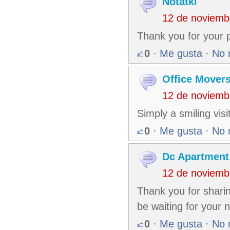
Notatki
12 de noviemb
Thank you for your 
0
·
Me gusta
·
No 
Office Mover
12 de noviemb
Simply a smiling visi
0
·
Me gusta
·
No 
Dc Apartment
12 de noviemb
Thank you for sharing
be waiting for your 
0
·
Me gusta
·
No 