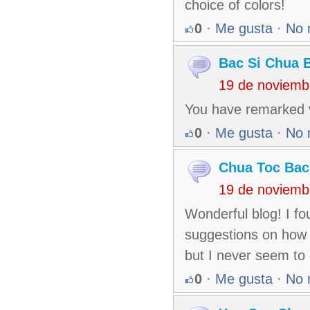
choice of colors!
0
·
Me gusta
·
No 
Bac Si Chua 
19 de noviemb
You have remarked ve
0
·
Me gusta
·
No 
Chua Toc Bac
19 de noviemb
Wonderful blog! I f
suggestions on how t
but I never seem to
0
·
Me gusta
·
No 