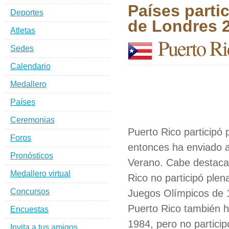
Países parti
Deportes
de Londres 
Atletas
Puerto Ri
Sedes
Calendario
Medallero
Países
Ceremonias
Puerto Rico participó
Foros
entonces ha enviado a
Pronósticos
Verano. Cabe destacar
Medallero virtual
Rico no participó ple
Concursos
Juegos Olímpicos de 
Puerto Rico también h
Encuestas
1984, pero no partici
Invita a tus amigos