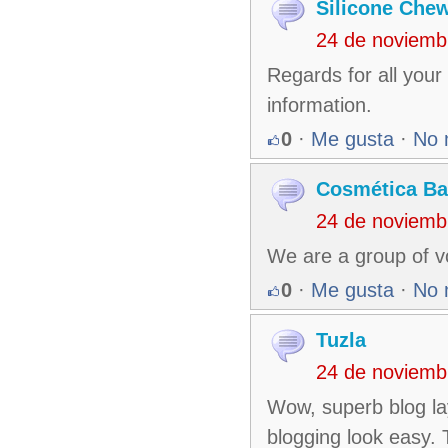
Silicone Che
24 de noviemb
Regards for all your 
information.
0
·
Me gusta
·
No 
Cosmética Ba
24 de noviemb
We are a group of v
0
·
Me gusta
·
No 
Tuzla
24 de noviemb
Wow, superb blog la
blogging look easy. T