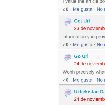
I value the article 
0
·
Me gusta
·
No 
Get Url
23 de noviemb
information you prov
0
·
Me gusta
·
No 
Go Url
24 de noviemb
Wohh precisely what 
0
·
Me gusta
·
No 
Uzbekistan D
24 de noviemb