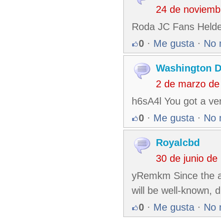
24 de noviemb
Roda JC Fans Helde
0
·
Me gusta
·
No 
Washington 
2 de marzo de
h6sA4l You got a ver
0
·
Me gusta
·
No 
Royalcbd
30 de junio d
yRemkm Since the ad
will be well-known, d
0
·
Me gusta
·
No 