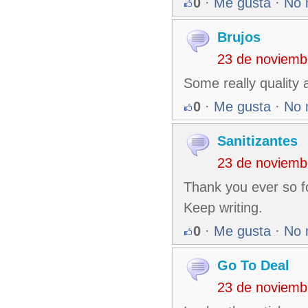
0
·
Me gusta
·
No 
Brujos
23 de noviemb
Some really quality 
0
·
Me gusta
·
No 
Sanitizantes
23 de noviemb
Thank you ever so fo
Keep writing.
0
·
Me gusta
·
No 
Go To Deal
23 de noviemb