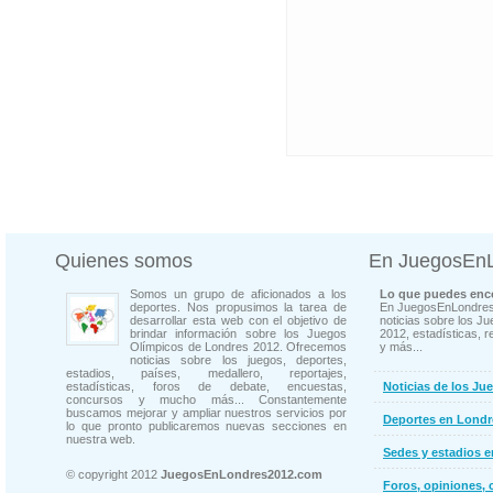
Quienes somos
En JuegosEn
Somos un grupo de aficionados a los
Lo que puedes enco
deportes. Nos propusimos la tarea de
En JuegosEnLondres
desarrollar esta web con el objetivo de
noticias sobre los J
brindar información sobre los Juegos
2012, estadísticas, r
Olímpicos de Londres 2012. Ofrecemos
y más...
noticias sobre los juegos, deportes,
estadios, países, medallero, reportajes,
estadísticas, foros de debate, encuestas,
Noticias de los Ju
concursos y mucho más... Constantemente
buscamos mejorar y ampliar nuestros servicios por
Deportes en Londr
lo que pronto publicaremos nuevas secciones en
nuestra web.
Sedes y estadios 
© copyright 2012
JuegosEnLondres2012.com
Foros, opiniones, 