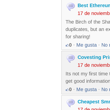
Best Ethereu
17 de noviemb
The Birch of the Sh
duplicates, but an e
for sharing!
0
·
Me gusta
·
No 
Covesting Pr
17 de noviemb
Its not my first time 
get good informatio
0
·
Me gusta
·
No 
Cheapest Sm
17 de noviemb