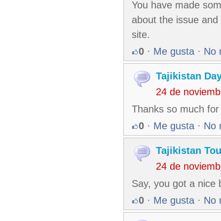
You have made some 
about the issue and 
site.
0
·
Me gusta
·
No 
Tajikistan Da
24 de noviemb
Thanks so much for t
0
·
Me gusta
·
No 
Tajikistan To
24 de noviemb
Say, you got a nice 
0
·
Me gusta
·
No 