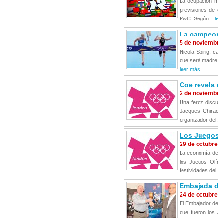
La ocupación m
previsiones de 
PwC. Según...
l
La campeona
5 de noviemb
Nicola Spirig, 
que será madre e
leer más...
Coe revela 
2 de noviemb
Una feroz discus
Jacques Chirac
organizador del.
Los Juegos
29 de octubre
La economía de 
los Juegos Olí
festividades del.
Embajada de
24 de octubre
El Embajador de 
que fueron los 