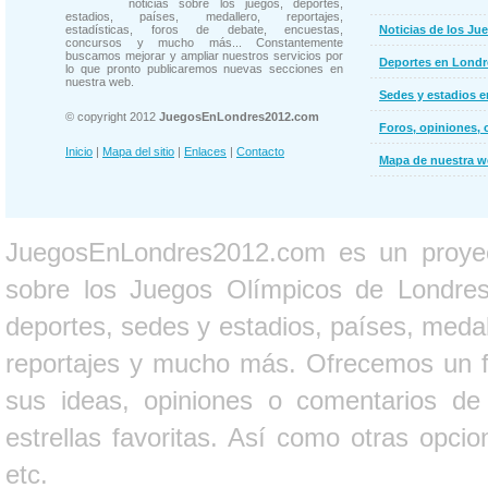
noticias sobre los juegos, deportes,
estadios, países, medallero, reportajes,
estadísticas, foros de debate, encuestas,
Noticias de los Ju
concursos y mucho más... Constantemente
buscamos mejorar y ampliar nuestros servicios por
Deportes en Londr
lo que pronto publicaremos nuevas secciones en
nuestra web.
Sedes y estadios 
© copyright 2012
JuegosEnLondres2012.com
Foros, opiniones, 
Inicio
|
Mapa del sitio
|
Enlaces
|
Contacto
Mapa de nuestra 
JuegosEnLondres2012.com es un proyect
sobre los Juegos Olímpicos de Londres 
deportes, sedes y estadios, países, medall
reportajes y mucho más. Ofrecemos un fo
sus ideas, opiniones o comentarios d
estrellas favoritas. Así como otras opci
etc.