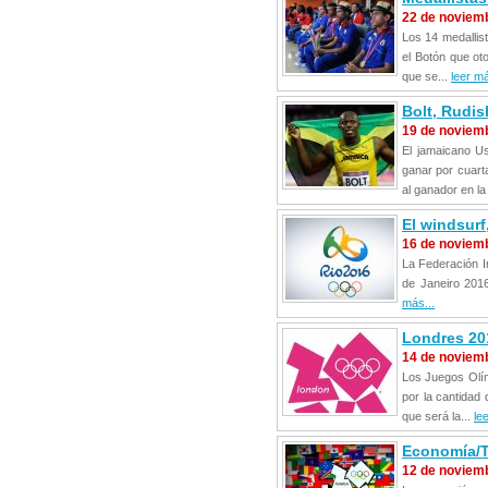
22 de noviem
Los 14 medallis
el Botón que ot
que se...
leer má
Bolt, Rudis
19 de noviem
El jamaicano Us
ganar por cuarta
al ganador en la
El windsurf
16 de noviem
La Federación In
de Janeiro 2016
más...
Londres 201
14 de noviem
Los Juegos Olím
por la cantidad 
que será la...
le
Economía/Tu
12 de noviem