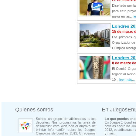
22 de marzo 
Diseñado por la
para este proye
mejor en las...
l
Londres 201
15 de marzo 
Los primeros a
Organizador de 
Olímpica alberga
Londres 20
8 de marzo d
El Comité Organ
llegada al Rein
10...
leer más...
Quienes somos
En JuegosEn
Somos un grupo de aficionados a los
Lo que puedes enco
deportes. Nos propusimos la tarea de
En JuegosEnLondres
desarrollar esta web con el objetivo de
noticias sobre los J
brindar información sobre los Juegos
2012, estadísticas, r
Olímpicos de Londres 2012. Ofrecemos
y más...