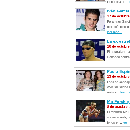
República de...
Iván García
17 de octubre
Para Iván García
ciclo olímpico c
leer más...
La ex estre
16 de octubre
El australiano 
luchando contra 
Paola Espi
13 de octubre
La fe en consegu
vivo su sueño 
metros...
leer má
Mo Farah y 
8 de octubre 
El fondista Mo 
origen somalí, c
fondo en...
leer 