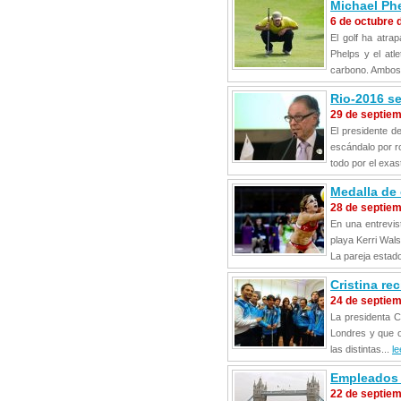
Michael Phe
6 de octubre 
El golf ha atr
Phelps y el atl
carbono. Ambos 
Rio-2016 s
29 de septie
El presidente d
escándalo por r
todo por el exas
Medalla de
28 de septie
En una entrevis
playa Kerri Wal
La pareja estad
Cristina re
24 de septie
La presidenta Cr
Londres y que o
las distintas...
le
Empleados 
22 de septie