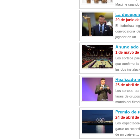
Máxime cuando.
La decepci
29 de junio d
El futbolista 
convocatoria d
jugador en un...
Anunciado 
1 de mayo de
Los sorteos par
que confirma la
las dos instalac
Realizado e
25 de abril de
Los sorteos par
fases de grupos 
mundo del fútbol
Premio de r
24 de abril de
Los espectador
ganar un recorri
de un viaje en...