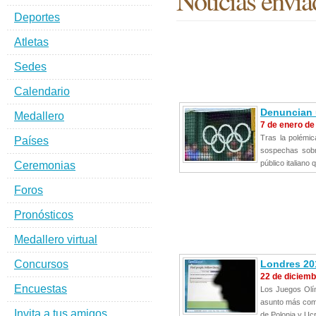
Noticias envia
Deportes
Atletas
Sedes
Calendario
Denuncian 
Medallero
7 de enero de
Tras la polémi
Países
sospechas sobr
público italiano 
Ceremonias
Foros
Pronósticos
Medallero virtual
Concursos
Londres 20
22 de diciemb
Encuestas
Los Juegos Olím
asunto más come
Invita a tus amigos
de Polonia y Ucr