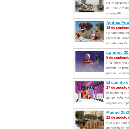
En un episodio 
de Janeiro 2016
informó AP. El...
Andrea Fuen
19 de septie
La nadadora And
control de dopa
exnadadora Paol
Londres 201
5 de septiem
Una entre 350.
todavía no tien
premio. Lo diero
El cuento c
27 de agosto 
El momento en q
de los más dra
engañados, a par
Madrid 2020
22 de agosto 
Con la ceremoni
madrileña no pi