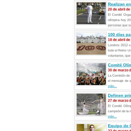
Realizan en
20 de abril de
El Comité Orga
olímpica hoy 20
personas que se
100 días p
18 de abril de
Londres 2012 ce
todo el Reino U
voluntarios, qu
Comité Olím
30 de marzo 
La Comisión de 
el mensaje de q
más...
Definen pri
27 de marzo 
El Comité Olím
campeón de la na
más...
Equipo de G