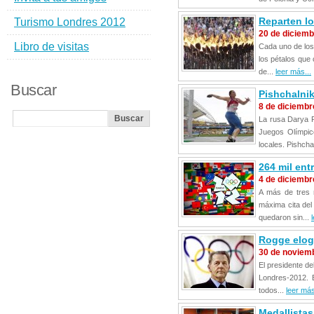
Reparten lo
Turismo Londres 2012
20 de diciemb
Libro de visitas
Cada uno de los
los pétalos que
de...
leer más...
Buscar
Pishchalni
8 de diciembr
La rusa Darya P
Juegos Olímpic
locales. Pishcha
264 mil ent
4 de diciembr
A más de tres 
máxima cita del
quedaron sin...
Rogge elog
30 de noviem
El presidente de
Londres-2012. E
todos...
leer más
Medallista