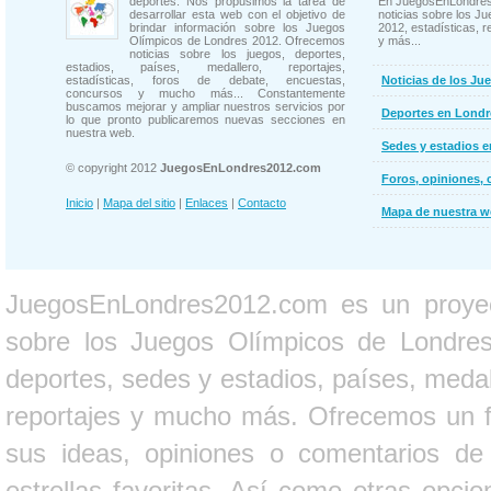
deportes. Nos propusimos la tarea de
En JuegosEnLondres
desarrollar esta web con el objetivo de
noticias sobre los J
brindar información sobre los Juegos
2012, estadísticas, r
Olímpicos de Londres 2012. Ofrecemos
y más...
noticias sobre los juegos, deportes,
estadios, países, medallero, reportajes,
estadísticas, foros de debate, encuestas,
Noticias de los Ju
concursos y mucho más... Constantemente
buscamos mejorar y ampliar nuestros servicios por
Deportes en Londr
lo que pronto publicaremos nuevas secciones en
nuestra web.
Sedes y estadios 
© copyright 2012
JuegosEnLondres2012.com
Foros, opiniones, 
Inicio
|
Mapa del sitio
|
Enlaces
|
Contacto
Mapa de nuestra 
JuegosEnLondres2012.com es un proyect
sobre los Juegos Olímpicos de Londres 
deportes, sedes y estadios, países, medall
reportajes y mucho más. Ofrecemos un fo
sus ideas, opiniones o comentarios d
estrellas favoritas. Así como otras opci