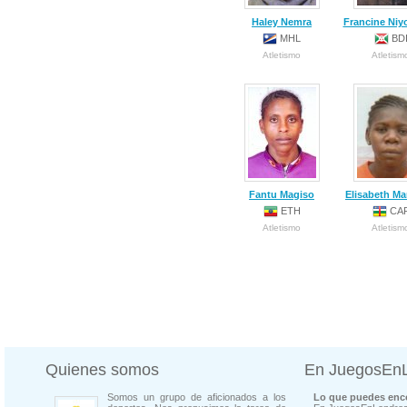
Haley Nemra
Francine Niy
MHL
BD
Atletismo
Atletism
Fantu Magiso
Elisabeth M
ETH
CA
Atletismo
Atletism
Quienes somos
En JuegosEn
Somos un grupo de aficionados a los
Lo que puedes enco