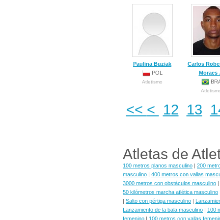
Paulina Buziak
Carlos Robe
POL
Moraes 
BR
Atletismo
Atletism
<<
<
12
13
1
Atletas de Atl
100 metros planos masculino
|
200 metr
masculino
|
400 metros con vallas mascu
3000 metros con obstáculos masculino
50 kilómetros marcha atlética masculino
|
Salto con pértiga masculino
|
Lanzamient
Lanzamiento de la bala masculino
|
100 
femenino
|
100 metros con vallas femeni