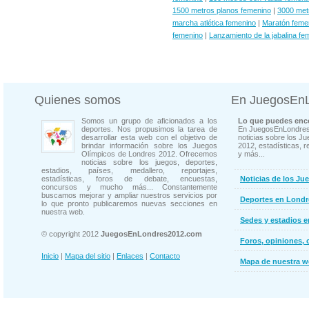
1500 metros planos femenino
|
3000 met
marcha atlética femenino
|
Maratón feme
femenino
|
Lanzamiento de la jabalina fe
Quienes somos
En JuegosEn
Somos un grupo de aficionados a los
Lo que puedes enco
deportes. Nos propusimos la tarea de
En JuegosEnLondres
desarrollar esta web con el objetivo de
noticias sobre los J
brindar información sobre los Juegos
2012, estadísticas, r
Olímpicos de Londres 2012. Ofrecemos
y más...
noticias sobre los juegos, deportes,
estadios, países, medallero, reportajes,
estadísticas, foros de debate, encuestas,
Noticias de los Ju
concursos y mucho más... Constantemente
buscamos mejorar y ampliar nuestros servicios por
Deportes en Londr
lo que pronto publicaremos nuevas secciones en
nuestra web.
Sedes y estadios 
© copyright 2012
JuegosEnLondres2012.com
Foros, opiniones, 
Inicio
|
Mapa del sitio
|
Enlaces
|
Contacto
Mapa de nuestra 