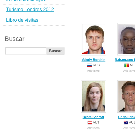
Turismo Londres 2012
Libro de visitas
Buscar
Valeriy Borchin
Rahamatou 
RUS
ML
Atletismo
Atletism
Beate Schrott
Chris Eric
AUT
AU
Atletismo
Atletism