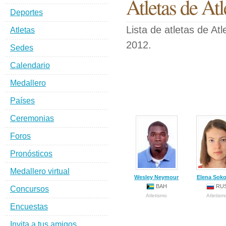
Atletas de At
Deportes
Lista de atletas de At
Atletas
2012.
Sedes
Calendario
Medallero
Países
Ceremonias
Foros
Pronósticos
Medallero virtual
Wesley Neymour
Elena Soko
BAH
RU
Concursos
Atletismo
Atletism
Encuestas
Invita a tus amigos