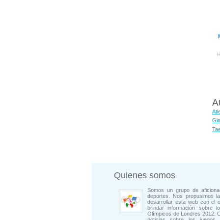
H
A
Atl
Gim
Ta
Quienes somos
Somos un grupo de aficiona
deportes. Nos propusimos la
desarrollar esta web con el o
brindar información sobre l
Olímpicos de Londres 2012. 
noticias sobre los juegos, 