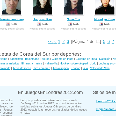
Moonkweon Kang
Jongeun Kim
Sena Cha
Moonkyu Kang
KOR
KOR
KOR
KOR
ockey sobre césped
Hockey sobre césped
Hockey sobre césped
Hockey sobre césp
<<
<
1
2
3
[Página 4 de 11]
5
6
7
tletas de Corea del Sur por deportes:
etismo
|
Badminton
|
Balonmano
|
Boxeo
|
Ciclismo en Pista
|
Ciclismo en Ruta
|
Natación
|
Na
nasia artística
|
Gimnasia rítmica
|
Halterofilia
|
Hockey sobre césped
|
Judo
|
Lucha greco
ekwondo
|
Tenis de mesa
|
Tiro con arco
|
Tiro olímpico
|
Triatlón
|
Vela
|
Voleibol de Sala
En JuegosEnLondres2012.com
Sitios de i
dos a los
Lo que puedes encontrar en nuestra web
London2012.
 tarea de
En JuegosEnLondres2012.com podrás encontrar
bjetivo de
noticias sobre los Juegos Olímpicos de Londres
-
Olympic.com
os Juegos
2012, estadísticas, records, resultados de los juegos
Ofrecemos
y más...
deportes,