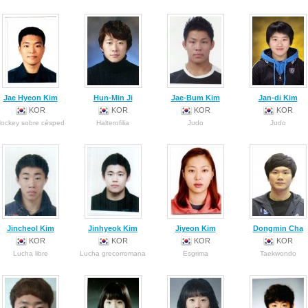
Jae Hyeon Kim
Hun-Min Ji
Jae-Bum Kim
Jan-di Kim
KOR
KOR
KOR
KOR
ockey sobre césped
Halterofilia
Judo
Judo
Jincheol Kim
Jinhyeok Kim
Jiyeon Kim
Dongmin Cha
KOR
KOR
KOR
KOR
Lucha libre
Lucha grecorromana
Esgrima
Taekwondo