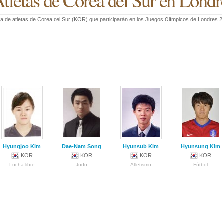
tletas de Corea del Sur en Lond
ta de atletas de Corea del Sur (KOR) que participarán en los Juegos Olímpicos de Londres 
Hyungjoo Kim
Dae-Nam Song
Hyunsub Kim
Hyunsung Kim
KOR
KOR
KOR
KOR
Lucha libre
Judo
Atletismo
Fútbol