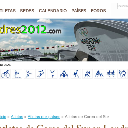
usuario
TLETAS
SEDES
CALENDARIO
PAÍSES
FOROS
de 2026
icio
»
Atletas
»
Atletas por países
» Atletas de Corea del Sur