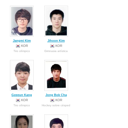
Jangmi Kim
Jihoon Kim
KOR
KOR
Tiro olímpico
Gimnasia artística
Geeeun Kang
Jong Bok Cha
KOR
KOR
Tiro olímpico
Hockey sobre césped