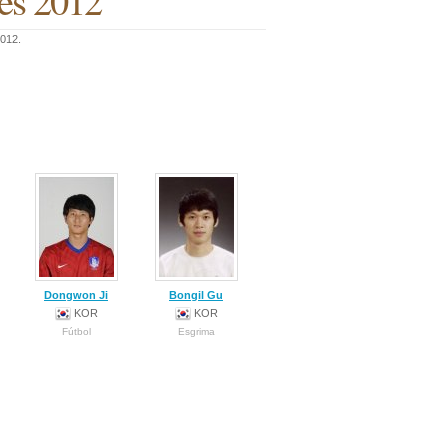
res 2012
2012.
Dongwon Ji
Bongil Gu
KOR
KOR
Fútbol
Esgrima