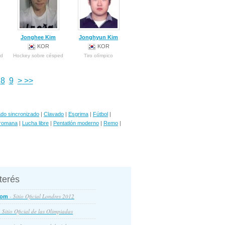
Jonghee Kim
Jonghyun Kim
KOR
KOR
ed
Hockey sobre césped
Tiro olímpico
8
9
>
>>
do sincronizado
|
Clavado
|
Esgrima
|
Fútbol
|
rromana
|
Lucha libre
|
Pentatlón moderno
|
Remo
|
nterés
- Sitio Oficial Londres 2012
com
 Sitio Oficial de las Olimpiadas