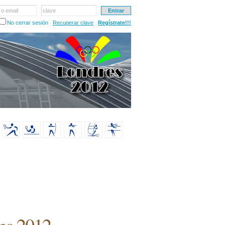
 o email
clave
No cerrar sesión
Recuperar clave
Regístrate!!!