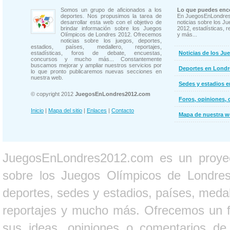
Somos un grupo de aficionados a los
Lo que puedes enco
deportes. Nos propusimos la tarea de
En JuegosEnLondres
desarrollar esta web con el objetivo de
noticias sobre los J
brindar información sobre los Juegos
2012, estadísticas, r
Olímpicos de Londres 2012. Ofrecemos
y más...
noticias sobre los juegos, deportes,
estadios, países, medallero, reportajes,
estadísticas, foros de debate, encuestas,
Noticias de los Ju
concursos y mucho más... Constantemente
buscamos mejorar y ampliar nuestros servicios por
Deportes en Londr
lo que pronto publicaremos nuevas secciones en
nuestra web.
Sedes y estadios 
© copyright 2012
JuegosEnLondres2012.com
Foros, opiniones, 
Inicio
|
Mapa del sitio
|
Enlaces
|
Contacto
Mapa de nuestra 
JuegosEnLondres2012.com es un proyect
sobre los Juegos Olímpicos de Londres 
deportes, sedes y estadios, países, medall
reportajes y mucho más. Ofrecemos un fo
sus ideas, opiniones o comentarios d