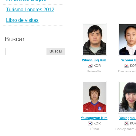
Turismo Londres 2012
Libro de visitas
Buscar
Whaseung Kim
Seonmi 
KOR
KO
Halterofilia
Gimnasia art
Younggwon Kim
Youngran
KOR
KO
Fútbol
Hockey sobre