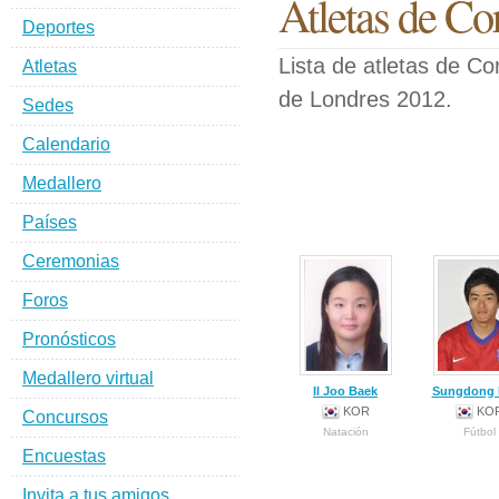
Atletas de Co
Deportes
Lista de atletas de C
Atletas
de Londres 2012.
Sedes
Calendario
Medallero
Países
Ceremonias
Foros
Pronósticos
Medallero virtual
Il Joo Baek
Sungdong 
KOR
KO
Concursos
Natación
Fútbol
Encuestas
Invita a tus amigos