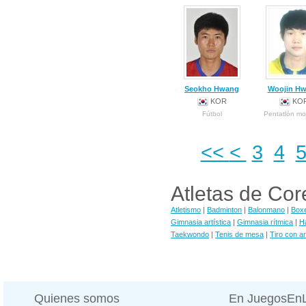
Seokho Hwang
Woojin H
KOR
KO
Fútbol
Pentatlón m
<<
<
3
4
Atletas de Cor
Atletismo
|
Badminton
|
Balonmano
|
Box
Gimnasia artística
|
Gimnasia rítmica
|
Ha
Taekwondo
|
Tenis de mesa
|
Tiro con a
Quienes somos
En JuegosEn